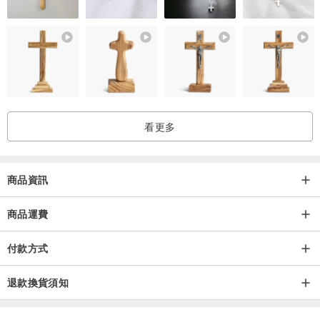
顏色：藍灰色
材質：聚酯纖維
尺寸：25"-26"腰圍/34"臀圍 長度:80cm
看更多
麻豆拍攝時的身高體重：163cm/46kg (33'/25'/35')
商品資訊
洗滌/保養說明：可冷水手洗+風乾
商品運費
付款方式
退款換貨須知