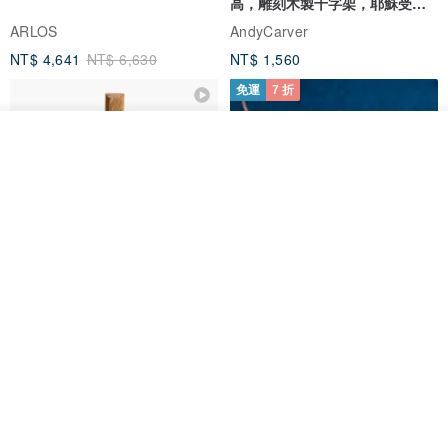
高，雕刻木製十字架，耶穌受難
像天主教十字架
ARLOS
AndyCarver
NT$ 4,641
NT$ 6,630
NT$ 1,560
免運
7 折
看其他商品
了解品牌
基督教婚禮禮物 桌上擺設 橄欖木
La Joie 藍月亮石閃耀項鏈 (玫瑰
雙層站立十字架 木製底座
金)
161711
Holy Land blessing 來自聖地的祝福
ARLOS
NT$ 899
NT$ 6,536
NT$ 9,336
免運