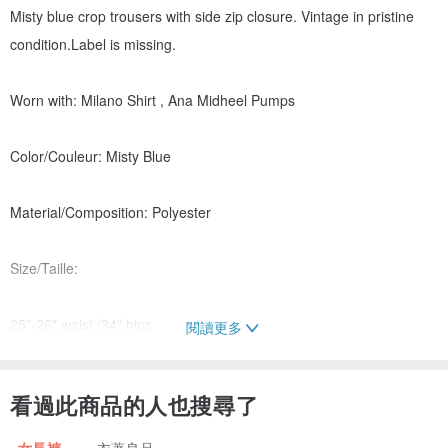
Misty blue crop trousers with side zip closure. Vintage in pristine
condition.Label is missing.
Worn with: Milano Shirt , Ana Midheel Pumps
Color/Couleur: Misty Blue
Material/Composition: Polyester
Size/Taille:
25"-26" waist /34" hips
閱讀更多
Length /Longueur: 80cm
看過此商品的人也搜尋了
Model size/ Taille de mannequin:163cm/46kg (or 5'4/ 101 lbs) with
女長褲
衣著良品