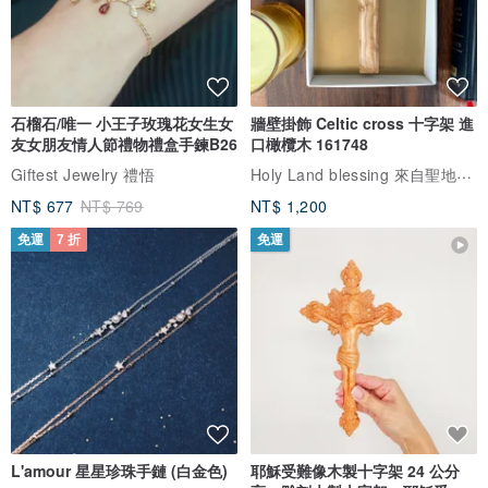
石榴石/唯一 小王子玫瑰花女生女
牆壁掛飾 Celtic cross 十字架 進
友女朋友情人節禮物禮盒手鍊B26
口橄欖木 161748
Holy Land blessing 來自聖地的祝福
Giftest Jewelry 禮悟
NT$ 677
NT$ 769
NT$ 1,200
免運
7 折
免運
L'amour 星星珍珠手鏈 (白金色)
耶穌受難像木製十字架 24 公分