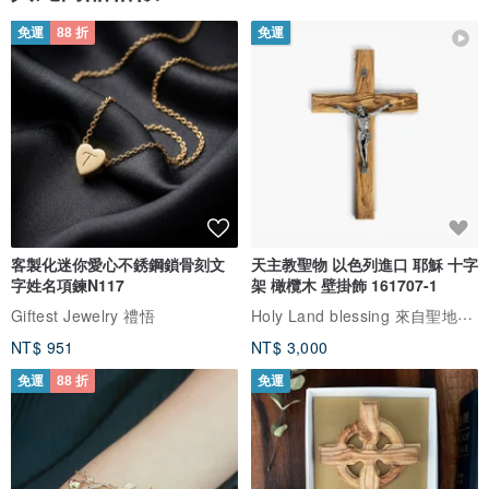
免運
88 折
免運
客製化迷你愛心不銹鋼鎖骨刻文
天主教聖物 以色列進口 耶穌 十字
字姓名項鍊N117
架 橄欖木 壁掛飾 161707-1
Holy Land blessing 來自聖地的祝福
Giftest Jewelry 禮悟
NT$ 951
NT$ 3,000
免運
88 折
免運