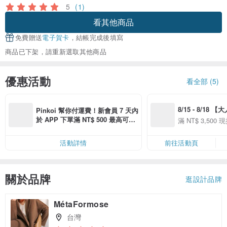
5
(1)
看其他商品
免費贈送
電子賀卡
，結帳完成後填寫
商品已下架，請重新選取其他商品
優惠活動
看全部 (5)
8/15 - 8/18 
Pinkoi 幫你付運費！新會員 7 天內
季】滿 NT$3500
於 APP 下單滿 NT$ 500 最高可折
滿 NT$ 3,500 現
50
運費 NT$ 100
50
活動詳情
前往活動頁
關於品牌
逛設計品牌
MétaFormose
台灣