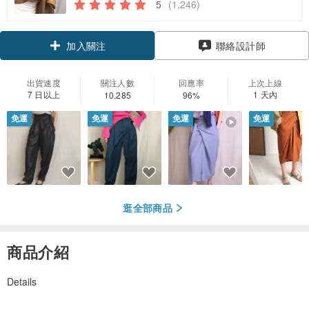
5
(1,246)
領優惠券
聯絡設計師
加入關注
出貨速度
關注人數
回應率
上次上線
7 日以上
1 天內
10,285
96%
免運
免運
免運
免運
逛全部商品
商品介紹
Details