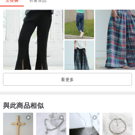
33" bust ,25" waist ,and 35" hips
Care instructions/Entretien: Cold handwash and air-dry.
設計重點
*古著商品衣標不見
看更多
*直筒八分褲
*側邊拉鍊
與此商品相似
*現貨，可於3-5個工作天內出貨
搭配單品:Milano Shirt , Ana Midheel Pumps