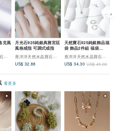
洛克風
月光石925純銀典雅宮廷
天然寶石925純銀飾品福
石榴石9
風格戒指 可調式戒指
袋 飾品2件組 福袋
話故事戒
Goody Bag
熹洋洋天然水晶寶石銀飾
熹洋洋天然水晶寶石銀飾
熹洋洋天然水晶寶石銀飾
US$ 32.88
US$ 34.30
US$ 39.
US$ 49.00
似
看更多