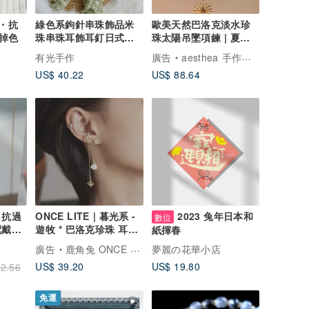
鋼・抗
綠色系鉤針串珠飾品米
歐美天然巴洛克淡水珍
掉色
珠串珠耳飾耳釘日式鉤
珠太陽吊墜項鍊 | 夏季
針編織串珠可換耳夾
穿搭
有光手作
廣告
aesthea 手作輕珠寶
US$ 40.22
US$ 88.64
 抗過
ONCE LITE | 暮光系 -
2023 兔年日本和
數位
配戴洗
遊牧 * 巴洛克珍珠 耳骨
紙揮春
夾 耳夾
廣告
鹿角兔 ONCE UPON A TIME
夢麗の花華小店
US$ 39.20
US$ 19.80
2.56
免運