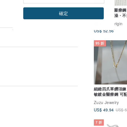
雛菊項鍊 | 醫療
確定
過敏・可洗澡・不
廣告
moorigin
US$ 52.56
95 折
細緻四爪單鑽項鍊
敏鍍金醫療鋼 可
澡
Zuzu Jewelry
US$ 49.94
US$ 5
7 折