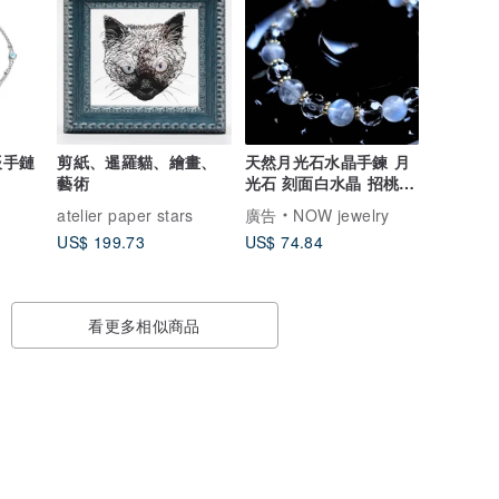
辰手鏈
剪紙、暹羅貓、繪畫、
天然月光石水晶手鍊 月
藝術
光石 刻面白水晶 招桃花
穩定情緒 療癒系
atelier paper stars
廣告
NOW jewelry
US$ 199.73
US$ 74.84
看更多相似商品