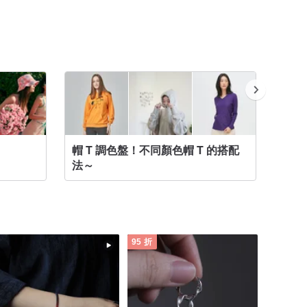
帽 T 調色盤！不同顏色帽 T 的搭配
針織外
法～
95 折