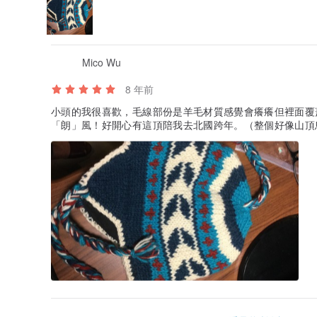
Mico Wu
8 年前
小頭的我很喜歡，毛線部份是羊毛材質感覺會癢癢但裡面覆
「朗」風！好開心有這頂陪我去北國跨年。（整個好像山頂