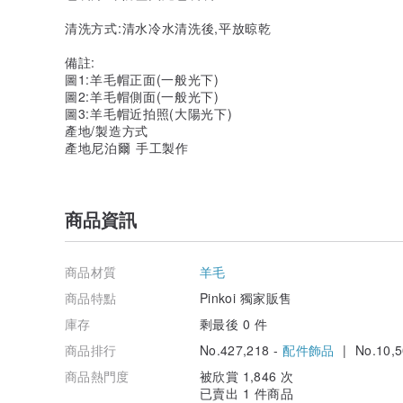
清洗方式:清水冷水清洗後,平放晾乾
備註:
圖1:羊毛帽正面(一般光下)
圖2:羊毛帽側面(一般光下)
圖3:羊毛帽近拍照(大陽光下)
產地/製造方式
產地尼泊爾 手工製作
商品資訊
商品材質
羊毛
商品特點
Pinkoi 獨家販售
庫存
剩最後 0 件
商品排行
No.427,218 -
配件飾品
| No.10,5
商品熱門度
被欣賞 1,846 次
已賣出 1 件商品