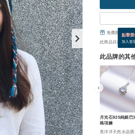
免費贈送電子
點擊愛
此商品目前沒現貨
加入慾
此品牌的其
月光石925純銀巴
格項鍊