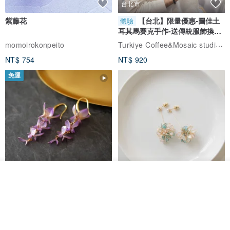
台北市
紫藤花
【台北】限量優惠-圖佳土
體驗
耳其馬賽克手作-送傳統服飾換裝
體驗
Turkiye Coffee&Mosaic studio土耳其咖啡與馬賽克燈工作坊
momoirokonpeito
NT$ 754
NT$ 920
免運
看其他商品
藤花 煌 耳環・耳夾
【繁花計畫】- 清冰
了解品牌
Dip art -nachugo-
紅花 hunghua
NT$ 2,125
NT$ 720