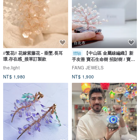
台北市
//繁花// 花嫁紫藤花 - 垂墜.長耳
【中山區 金屬線編織】新
體驗
環.存在感_接單訂製款
手友善 寶石生命樹 招財樹 / 寶石
自選
the.light
FANG JEWELS
NT$ 1,980
NT$ 1,900