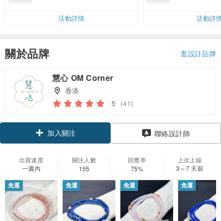
運費 NT$ 100
活動詳情
活動詳
關於品牌
逛設計品牌
慧心 OM Corner
香港
5
(41)
加入關注
聯絡設計師
出貨速度
關注人數
回應率
上次上線
一週內
3～7 天前
155
75%
免運
免運
免運
免運