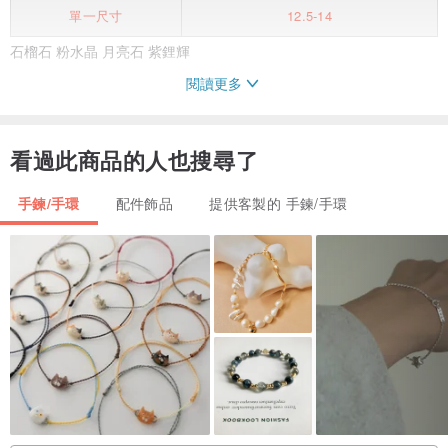
單一尺寸
12.5-14
石榴石 粉水晶 月亮石 紫鋰輝
閱讀更多
•石榴石 女人寶石，加強活力、魅力和親和力；對應人體的海底輪，
有助於改善生殖系統功能
看過此商品的人也搜尋了
•粉水晶 能提升人緣 及 戀愛運
•月亮石 有戀人之石之稱，有助改善氣場，增強個人魅力，有利於情
手鍊/手環
配件飾品
提供客製的 手鍊/手環
侶關係的和睦，有助守護愛情
•紫鋰輝 有助平衡抑鬱情緒,振奮心情 及 帶來平和
•尺寸: 主珠直徑： 約5.5mm 月亮石直徑： 約10mm
建議手圍為12.5-14.5cm者佩戴
如已量度自己手圍後，以上尺寸不適合，不影響設計下，基本上都可
以修改尺寸
•手圍測量方法