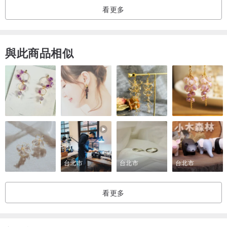
看更多
方法一：用軟尺繞手腕一周（測量手腕最細處），測量時不宜過緊或
過松，軟尺的讀數即為您既手圍。
方法二：用一根細線繞手腕一周（線越細誤差越小），標記交叉處，
與此商品相似
然後用間尺去量度細線長度
▫️注意事項 ▫️
•實物可能因拍攝光線和螢幕顏色顯示不同，而會有些許色差。
•純天然礦石 及 水晶 因形成的環境造成每顆顏色紋理皆不相同，也有
些許裂紋小瑕疵、凹凸 及小黑點的可能， 因而無法 100% 和商品圖
一模一樣，但製作時每顆材料皆會用心挑選來製作，完美主義者請確
定能接受再下單喔。
台北市
台北市
台北市
•不可接觸化學物質，沖涼、游水、運動、睡覺及做家務等不適合的情
況，請取下避免因環境造成傷害
看更多
•不要遇熱及高溫曝曬，陽光下外出後不要直接沖冷水，避免造成水晶
脆裂
•除下應放入消磁盒 或 水晶袋，應注意碰撞或磨損