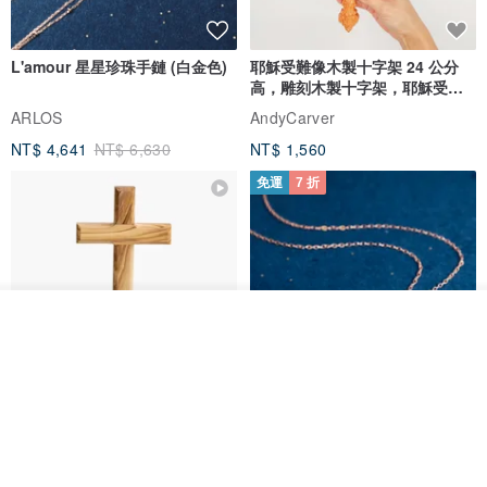
L'amour 星星珍珠手鏈 (白金色)
耶穌受難像木製十字架 24 公分
高，雕刻木製十字架，耶穌受難
像天主教十字架
ARLOS
AndyCarver
NT$ 4,641
NT$ 6,630
NT$ 1,560
免運
7 折
放入購物車
加入收藏
了解品牌
基督教婚禮禮物 桌上擺設 橄欖木
La Joie 藍月亮石閃耀項鏈 (玫瑰
雙層站立十字架 木製底座
金)
161711
Holy Land blessing 來自聖地的祝福
ARLOS