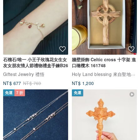
石榴石/唯一 小王子玫瑰花女生女
牆壁掛飾 Celtic cross 十字架 進
友女朋友情人節禮物禮盒手鍊B26
口橄欖木 161748
Holy Land blessing 來自聖地的祝福
Giftest Jewelry 禮悟
NT$ 677
NT$ 769
NT$ 1,200
免運
7 折
免運