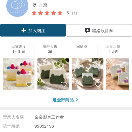
台灣
5
(1)
領優惠券
聯絡設計師
加入關注
出貨速度
關注人數
回應率
上次上線
1～3 日
1 天內
38
-
逛全部商品
營業人名稱
朵朵製皂工作室
統一編號
95052196