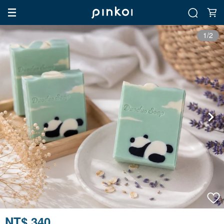
1/2
NT$ 340