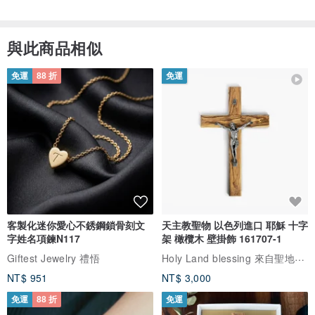
與此商品相似
免運
88 折
免運
客製化迷你愛心不銹鋼鎖骨刻文
天主教聖物 以色列進口 耶穌 十字
字姓名項鍊N117
架 橄欖木 壁掛飾 161707-1
Holy Land blessing 來自聖地的祝福
Giftest Jewelry 禮悟
NT$ 951
NT$ 3,000
免運
88 折
免運