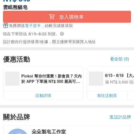
雲眠熊貓皂
放入購物車
免費贈送
電子賀卡
，結帳完成後填寫
現在下單預估 8/15~8/22 到貨。
設計館自行提供發票/收據，開立後將寄至購買人地址
優惠活動
看全部 (5)
8/15 - 8/18 
Pinkoi 幫你付運費！新會員 7 天內
季】滿 NT$3500
於 APP 下單滿 NT$ 500 最高可折
滿 NT$ 3,500 現
50
運費 NT$ 100
50
活動詳情
前往活動頁
關於品牌
逛設計品牌
朵朵製皂工作室