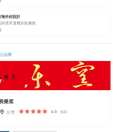
情
有海外好設計
品跨境享運費折抵優惠
情
計品牌
長樂窯
4.9
(64)
台灣