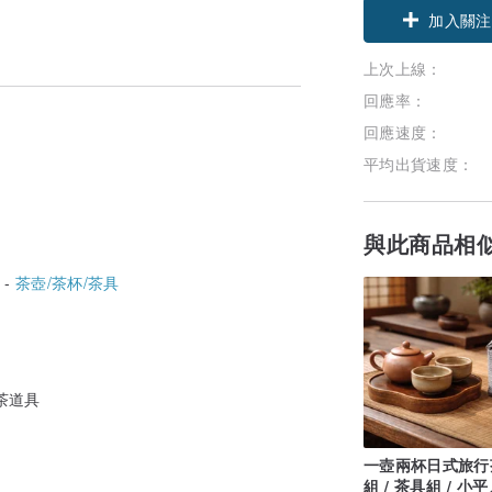
加入關注
上次上線：
回應率：
回應速度：
平均出貨速度：
與此商品相
 -
茶壺/茶杯/茶具
茶道具
一壺兩杯日式旅行
組 / 茶具組 / 小