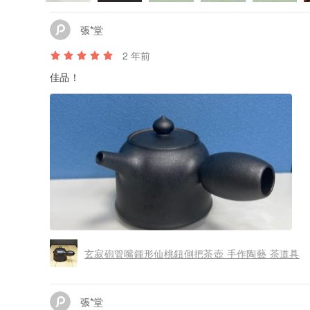
張*堂
2 年前
佳品！
玄寂砲管嘴鍾形仙桃鈕側把茶壺 手作陶藝 茶道具
張*堂