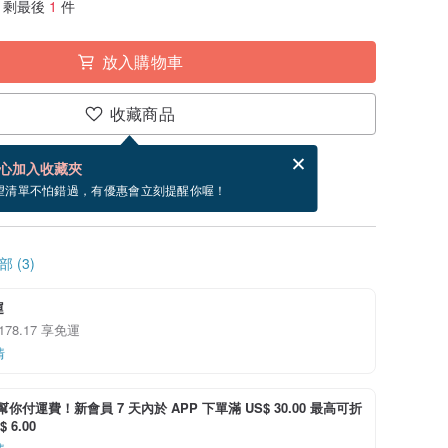
剩最後
1
件
放入購物車
收藏商品
賀卡，結帳完成後填寫
電子賀卡是什麼？
心加入收藏夾
寄出商品為 3 個工作天。（不包含假日）
望清單不怕錯過，有優惠會立刻提醒你喔！
 (3)
運
178.17 享免運
情
i 幫你付運費！新會員 7 天內於 APP 下單滿 US$ 30.00 最高可折
 6.00