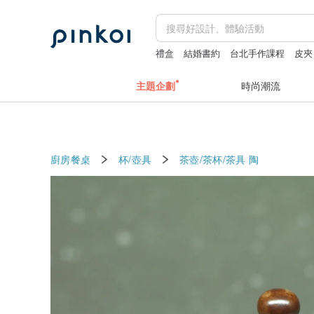
禮盒
結婚書約
台北手作課程
皮夾
主題企劃
時尚潮流
廚房餐桌
杯/壺具
茶壺/茶杯/茶具
陶