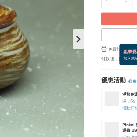
免費贈送電子
點擊愛
付款後，從備貨到
加入慾
優惠活動
看全部
滿額免
滿 US$ 
活動詳
Pinko
運費 US$