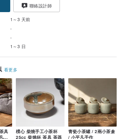
聯絡設計師
1～3 天前
-
-
1～3 日
似
看更多
茶具
樸心 柴燒手工小茶杯
青瓷小茶罐 / 2兩小茶倉
平凡手
25cc 柴燒杯 茶具 茶器
/ 小平凡手作