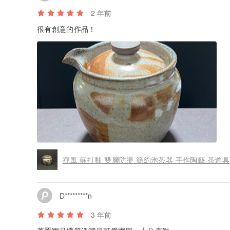
2 年前
很有創意的作品！
禪風 蘇打釉 雙層防燙 簡約泡茶器 手作陶藝 茶道具
D*********n
3 年前