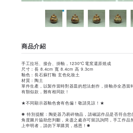
商品介紹
手工拉坯、接合、掛釉，1230℃電窯還原燒成
尺寸：長 8.4cm 寬 8.4cm 高 9.3cm
釉色：長石蘇打釉 玄色化妝土
材質：陶土
單件生產，以製作當時對器皿的想法創作，掛釉亦全憑當
有類似款，難有相同款！
★不同顯示器釉色會有色偏！敬請見諒！★
✺ 特別提醒：陶瓷器乃易碎物品，請確認作品是否符合您
角度圖片協助您判斷，未盡之處亦可留訊詢問，手工作品
上申明者，請勿下單購買，感恩！✺