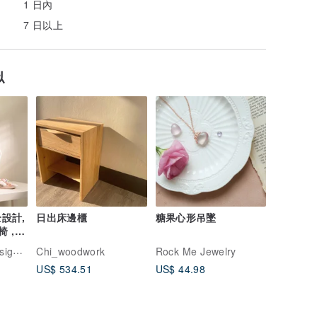
1 日內
7 日以上
似
日出床邊櫃
糖果心形吊墜
 ,
九窩設計
Chi_woodwork
Rock Me Jewelry
US$ 534.51
US$ 44.98