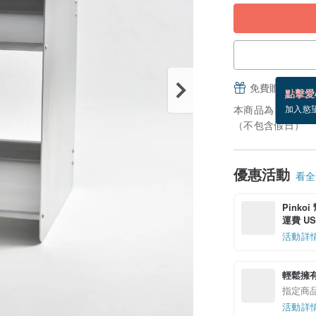
免費贈送電子
點擊愛
本商品為「接單訂
加入慾
（不包含假日）
優惠活動
看全部
Pinko
運費 US$
活動詳
輕鬆擁
指定商
活動詳