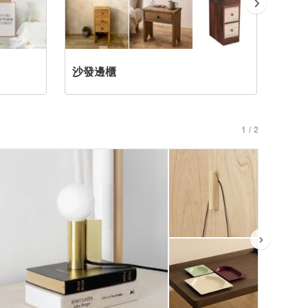
北歐風客
沙發邊櫃
感
1 / 2