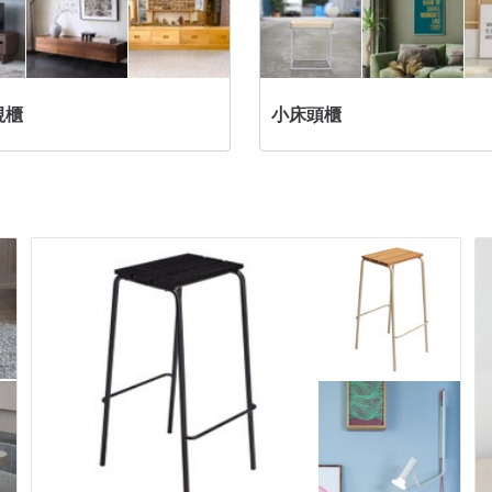
視櫃
小床頭櫃