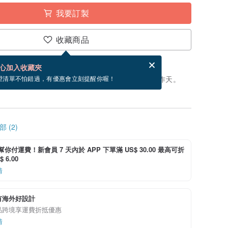
我要訂製
收藏商品
賀卡，結帳完成後填寫
電子賀卡是什麼？
心加入收藏夾
製」。付款後，從開始製作到寄出商品為 35 個工作天。
望清單不怕錯過，有優惠會立刻提醒你喔！
 (2)
i 幫你付運費！新會員 7 天內於 APP 下單滿 US$ 30.00 最高可折
 6.00
情
有海外好設計
品跨境享運費折抵優惠
情