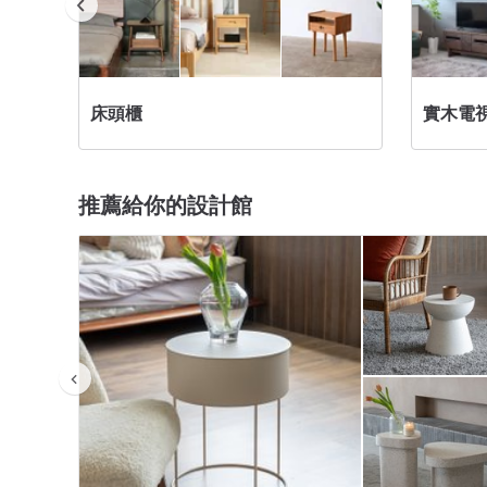
床頭櫃
實木電
推薦給你的設計館