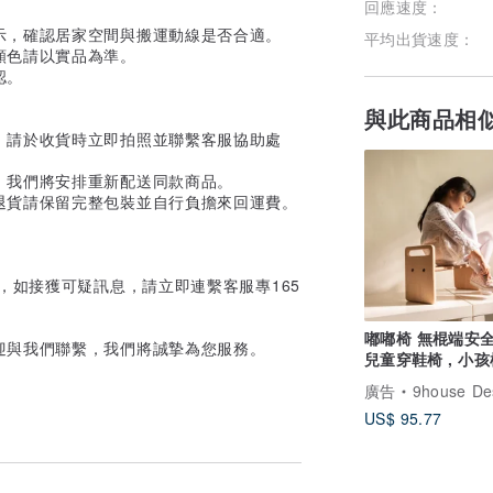
回應速度：
。
示，確認居家空間與搬運動線是否合適。
平均出貨速度：
顏色請以實品為準。
認。
與此商品相
，請於收貨時立即拍照並聯繫客服協助處
，我們將安排重新配送同款商品。
退貨請保留完整包裝並自行負擔來回運費。
，如接獲可疑訊息，請立即連繫客服專165
嘟嘟椅 無棍端安全設計,
迎與我們聯繫，我們將誠摯為您服務。
兒童穿鞋椅 , 小孩椅
可客製長寬高
廣告
9house Design / 
US$ 95.77