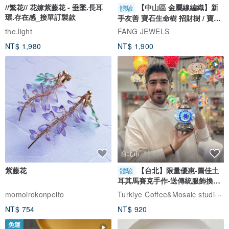
//繁花// 花嫁紫藤花 - 垂墜.長耳
【中山區 金屬線編織】新
體驗
環.存在感_接單訂製款
手友善 寶石生命樹 招財樹 / 寶石
自選
the.light
FANG JEWELS
NT$ 1,980
NT$ 1,900
台北市
紫藤花
【台北】限量優惠-圖佳土
體驗
耳其馬賽克手作-送傳統服飾換裝
體驗
Turkiye Coffee&Mosaic studio土耳其咖啡與馬賽克燈工作坊
momoirokonpeito
NT$ 754
NT$ 920
免運