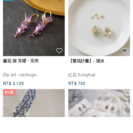
藤花 煌 耳環・耳夾
【繁花計畫】- 清冰
Dip art -nachugo-
紅花 hunghua
NT$ 2,125
NT$ 720
93 折
我要排隊
了解品牌