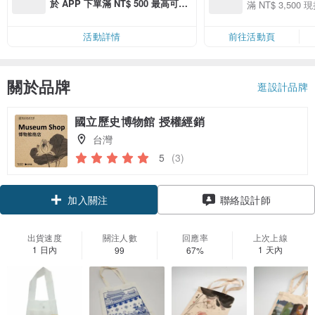
季】滿 NT$3500
於 APP 下單滿 NT$ 500 最高可折
滿 NT$ 3,500 現
50
運費 NT$ 100
50
活動詳情
前往活動頁
關於品牌
逛設計品牌
國立歷史博物館 授權經銷
台灣
5
(3)
加入關注
聯絡設計師
出貨速度
關注人數
回應率
上次上線
1 日內
1 天內
99
67%