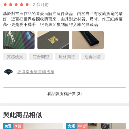
2 個月前
基於對常玉作品的喜愛而關注這件商品。由於自己有收藏折扇的嗜
好，近百把世界各國收購而來，由其對於材質、尺寸、作工細緻度
高⋯更是愛不釋手！很高興又獵到值得入庫的典藏品！
質感優異
符合期望
風格獨特
想再回購
史博常玉繪畫貓摺扇
看品牌所有評價 (3)
與此商品相似
免運
9 折
免運
88 折