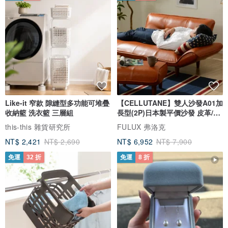
Like-it 窄款 隙縫型多功能可堆疊
【CELLUTANE】雙人沙發A01加
收納籃 洗衣籃 三層組
長型(2P)日本製平價沙發 皮革/燈
芯絨
this-this 雜貨研究所
FULUX 弗洛克
NT$ 2,421
NT$ 2,690
NT$ 6,952
NT$ 7,900
免運
32 折
免運
8 折