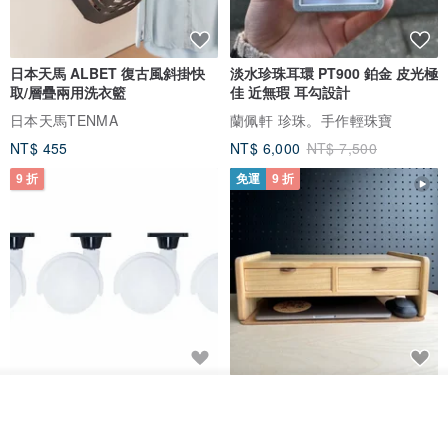
日本天馬 ALBET 復古風斜掛快
淡水珍珠耳環 PT900 鉑金 皮光極
取/層疊兩用洗衣籃
佳 近無瑕 耳勾設計
日本天馬TENMA
蘭佩軒 珍珠。手作輕珠寶
NT$ 455
NT$ 6,000
NT$ 7,500
9 折
免運
9 折
日本Like-it 可堆疊收納洗衣籃專
雙抽屜螢幕增高架(寬42CM) 收納
放入購物車
用 -滑滑便利輪 (專用輪)
書桌展示架 手工 客製化雷射雕刻
加入收藏
了解品牌
this-this 雜貨研究所
Pinocchio’s cabin