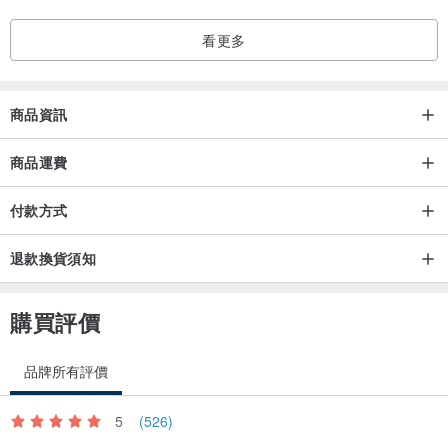
■附不鏽鋼環
看更多
■機器人上部附掛鉤
■機器人本體材料／壓克力
商品資訊
■使用上的注意事項
商品運費
・請不要放入口中
付款方式
・在使用商品時還請小心注意，避免意料之外的危險
・在水邊使用時請特別小心
退款換貨須知
購買評價
品牌所有評價
5
(526)