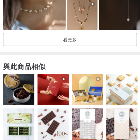
從材料的切割開始，再將材料研磨成適當的大小，才做出機器人的身
體和頭。
配合身體和頭的大小，設計出眼睛、耳朵、手腳的位置，在這些位置
上鑽孔，
看更多
將零件一個個細心地組裝上去。
■製作
與此商品相似
MASSANOVAART工作室
■設計／製作者
JUN TANAKA (田中 潤）
■機器人大小
H／54mm
W／27mm
D／13mm