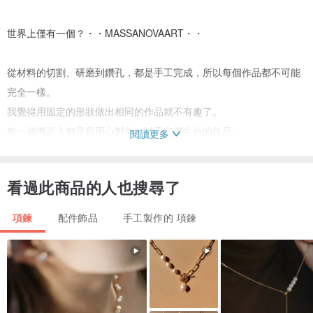
世界上僅有一個？・・MASSANOVAART・・
從材料的切割、研磨到鑽孔，都是手工完成，所以每個作品都不可能
完全一樣。
我覺得用固定的形狀做出相同的作品就不有趣了。
每一個機器人都是我用心製作，賦予它們生命的作品。
閱讀更多
製作過程中也想著要讓自己的作品能帶給大家感動。
看過此商品的人也搜尋了
每個作品的身體、花紋、表情、手腳的平衡都不完全相同。
請務必帶回只屬於你的獨一無二的好朋友吧！
項鍊
配件飾品
手工製作的 項鍊
從1994年開始進行機器人造型的設計、研究製作相關的材料。
機器人吊墜是使用鋼筆、圓珠筆筆身的壓克力材料，作為原料加工製
作而成。