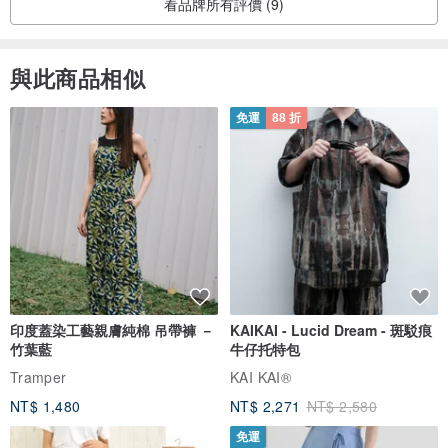
看品牌所有評價 (9)
與此商品相似
免運
88 折
印度蓋染工藝親膚純棉 吊帶褲 －
KAIKAI - Lucid Dream - 斑駁痕
竹葉藍
牛仔托特包
Tramper
KAI KAI®
NT$ 1,480
NT$ 2,271
NT$ 2,580
免運