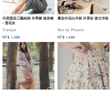
印度蓋染工藝純棉 吊帶褲 連身褲
暈染印花白洋裝 外罩衫 復古洋裝
- 雪花灰
Tramper
Noir by Phoenix
NT$ 1,480
NT$ 1,480
我要排隊
印度蓋染工藝純棉 長褲 －晚霞紅
【波麗印花】皇家鹿苑 澎澎熱氣
了解品牌
球 前短後長 鬆緊帶 長裙
Tramper
Mr. Greenwood