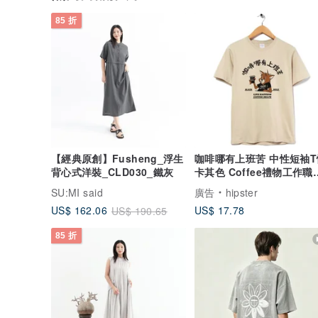
85 折
【經典原創】Fusheng_浮生
咖啡哪有上班苦 中性短袖T
背心式洋裝_CLD030_鐵灰
卡其色 Coffee禮物工作職
快速出貨
SU:MI said
廣告
hipster
US$ 17.78
US$ 162.06
US$ 190.65
85 折