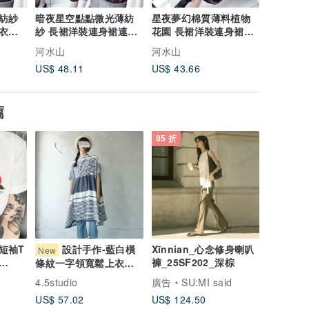
紡紗
暗夜星空點點微光薄紡
星夜夢幻棉質薄料植物
暗夜黑紡
衣裙
紗 長裙洋裝連身裙連衣
花園 長裙洋裝連身裙連
騰 長裙
裙古著ドレスDress
衣裙古著ドレスDress
裙古著ドレ
河水山
河水山
河水山
US$ 48.11
US$ 43.66
US$ 48.
薦
85 折
 短袖T
設計手作-藍白橫
Xīnnian_心念修身喇叭
New
褲_25SF202_深棕
條紋一字領寬鬆上衣洋
 插畫
裝
4.5studio
廣告
SU:MI said
US$ 57.02
US$ 124.50