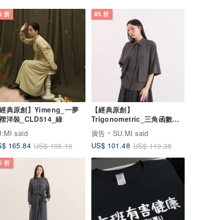
5 折
85 折
經典原創】Yimeng_一夢
【經典原創】
褶洋裝_CLD514_綠
Trigonometric_三角函數小
露背襯衫_CLT001_灰藍
:MI said
廣告
SU:MI said
$ 165.84
US$ 101.48
US$ 195.10
US$ 119.38
5 折