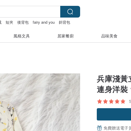
戒
短夾
後背包
fairy and you
斜背包
風格文具
居家餐廚
品味美食
兵庫淺黃
連身洋裝 v
免費贈送電子