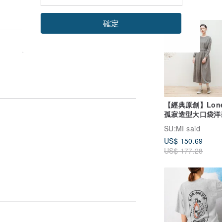
確定
85 折
【經典原創】Lone
孤寂造型大口袋洋
_CLD508_木暮
SU:MI said
US$ 150.69
US$ 177.28