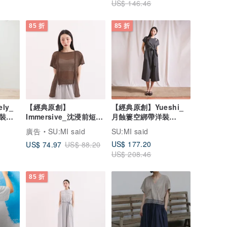
US$ 146.46
85 折
85 折
ly_
【經典原創】
【經典原創】Yueshi_
裝
Immersive_沈浸前短後
月蝕簍空綁帶洋裝
棕格
長上衣_CLT007_咖啡
_CLD027_灰藍
廣告
SU:MI said
SU:MI said
US$ 177.20
US$ 74.97
US$ 88.20
US$ 208.46
85 折