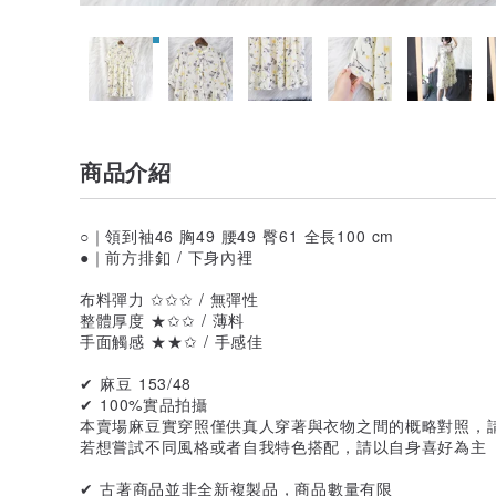
商品介紹
○｜領到袖46 胸49 腰49 臀61 全長100 cm
●｜前方排釦 / 下身內裡
布料彈力 ✩✩✩ / 無彈性
整體厚度 ★✩✩ / 薄料
手面觸感 ★★✩ / 手感佳
✔ 麻豆 153/48
✔ 100%實品拍攝
本賣場麻豆實穿照僅供真人穿著與衣物之間的概略對照，
若想嘗試不同風格或者自我特色搭配，請以自身喜好為主
✔ 古著商品並非全新複製品，商品數量有限