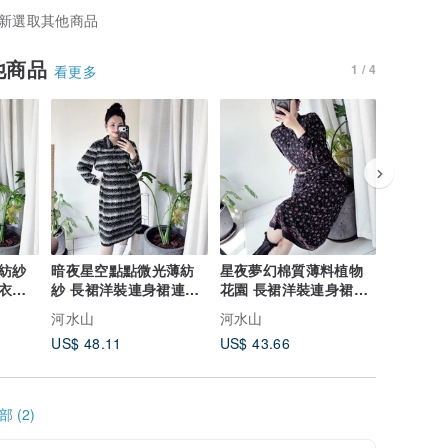
新選取其他商品
他商品
1 / 4
看更多
紡紗
暗夜星空點點微光薄紡
星夜夢幻棉質薄料植物
暗夜黑紡
衣裙
紗 長裙洋裝連身裙連衣
花園 長裙洋裝連身裙連
騰 長裙
裙古著ドレスDress
衣裙古著ドレスDress
裙古著ドレ
河水山
河水山
河水山
US$ 48.11
US$ 43.66
US$ 48.
 (2)