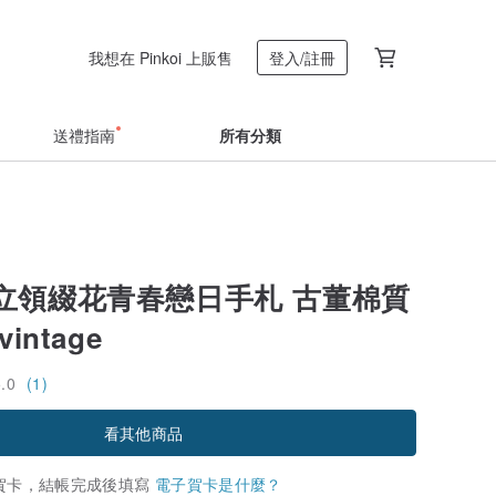
我想在 Pinkoi 上販售
登入/註冊
送禮指南
所有分類
立領綴花青春戀日手札 古董棉質
intage
5.0
(1)
看其他商品
賀卡，結帳完成後填寫
電子賀卡是什麼？