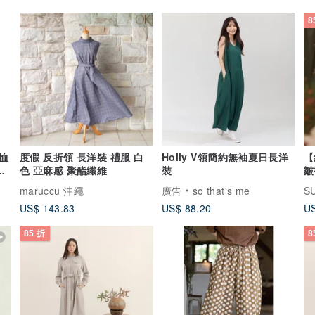
8
恤
度假 反折領 長洋裝 禮服 白
Holly V領簡約無袖夏日長洋
【
場
色 亞麻感 聚酯纖維
裝
皺
maruccu 沖繩
廣告
so that's me
SU
US$ 143.83
US$ 88.20
US
85 折
8