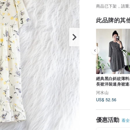
商品已下架，請重
此品牌的其
經典黑白斜紋薄料
長裙洋裝連身裙連
古著ドレスDress
河水山
US$ 52.56
優惠活動
看全部