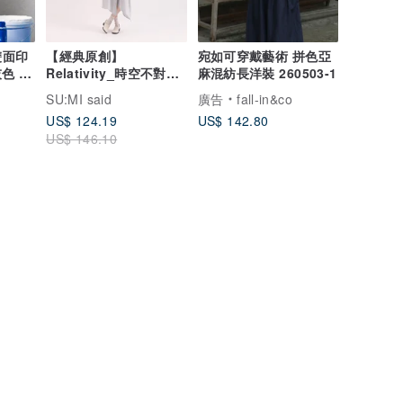
雙面印
【經典原創】
宛如可穿戴藝術 拼色亞
灰色 禮
Relativity_時空不對稱
麻混紡長洋裝 260503-1
洋裝_CLD002_淺藍
SU:MI said
廣告
fall-in&co
US$ 124.19
US$ 142.80
US$ 146.10