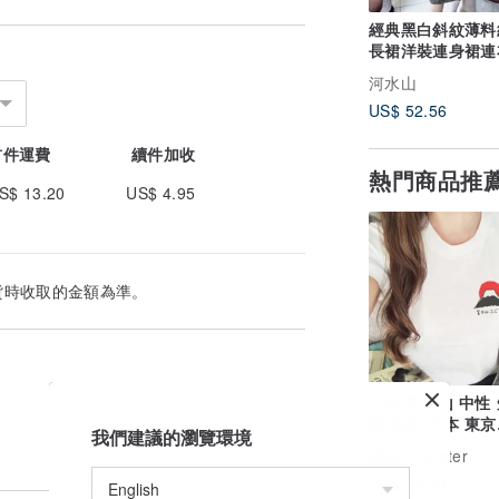
經典黑白斜紋薄料
長裙洋裝連身裙連
古著ドレスDress
河水山
US$ 52.56
首件運費
續件加收
熱門商品推
S$ 13.20
US$ 4.95
貨時收取的金額為準。
左胸 富士山 中性
恤 白色 日本 東京
我們建議的瀏覽環境
Tokyo 日文 文青
廣告
hipster
US$ 22.23