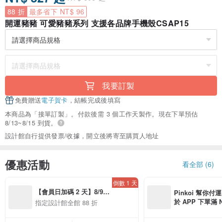
88 折
最多省下 NT$ 96
開運豬豬 可愛豬豬系列 支援各品牌手機殼CSAP15
我要訂製
免費贈送
電子賀卡
，結帳完成後填寫
本商品為「接單訂製」。付款後需 3 個工作天製作。現在下單預估
8/13~8/15 到貨。
設計館自行提供發票/收據，開立後將寄至購買人地址
優惠活動
看全部 (6)
倒數 1 天
【會員日加碼 2 天】8/9-
Pinkoi 幫你付
8/10 精選設計限定 88 折
於 APP 下單滿 
指定設計館全館 88 折
運費 NT$ 100