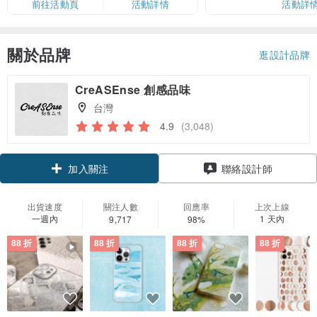
前往活動頁
活動詳情
活動詳
關於品牌
逛設計品牌
CreASEnse 創感品味
台灣
4.9
(3,048)
領優惠券
聯絡設計師
加入關注
出貨速度
關注人數
回應率
上次上線
一週內
1 天內
9,717
98%
88 折
88 折
88 折
88 折