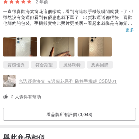
2 年前
一直很喜歡海棠窗花這個樣式，看到有這款手機殼瞬間就愛上了～!
雖然沒有免運但看到有優惠也就下單了，出貨和運送都很快，喜歡
他簡約的包裝。手機殼實物比照片更美啊～看起來就像是有海棠圖
案的玻璃。本來有擔心配搭我的白色三星手機會不會讓圖案變得非
更多
常不顯眼，很難看清，但其實還好。雖然不及配搭鏡面驚艷，但在
光線反射下配白色也很美，我自己一直忍不住去欣賞它。下方邊框
有多餘的膠質突出了一點點，但影響不大整體還是很滿意。喜歡傳
統窗花圖案的不要錯過～! 希望它不會太快變黃
質感優異
符合期望
風格獨特
想再回購
光透經典海棠 光透窗花系列 防摔手機殼 CSBM01
2 人覺得有幫助
看品牌所有評價 (3,048)
與此商品相似