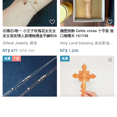
石榴石/唯一 小王子玫瑰花女生女
牆壁掛飾 Celtic cross 十字架 進
友女朋友情人節禮物禮盒手鍊B26
口橄欖木 161748
Holy Land blessing 來自聖地的祝福
Giftest Jewelry 禮悟
NT$ 677
NT$ 769
NT$ 1,200
免運
7 折
免運
我要訂製
加入收藏
了解品牌
L'amour 星星珍珠手鏈 (白金色)
耶穌受難像木製十字架 24 公分