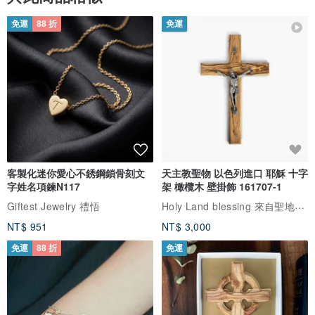
免運
88 折
免運
客製化迷你愛心不銹鋼鎖骨刻文
天主教聖物 以色列進口 耶穌 十字
字姓名項鍊N117
架 橄欖木 壁掛飾 161707-1
Holy Land blessing 來自聖地的祝福
Giftest Jewelry 禮悟
NT$ 951
NT$ 3,000
免運
88 折
免運