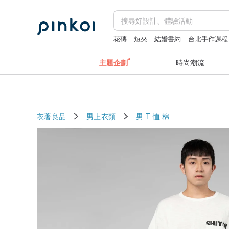
花磚
短夾
結婚書約
台北手作課程
主題企劃
時尚潮流
衣著良品
男上衣類
男 T 恤
棉