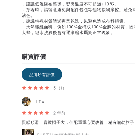
．建議低溫隔布整燙，熨燙溫度不可超過110℃。
．穿著時，請留意避免與配件包包等他物接觸摩擦。避免
沾色。
．建議特殊材質請送專業乾洗，以避免造成布料損壞。
．天然纖維面料，例如100%全棉或100%全麻的材質，
大些，經水洗滌後會有逐漸縮水屬於正常現象。
購買評價
品牌所有評價
5
(1)
TＴc
2 年前
質感順滑，喜歡帽子大，但配重重心要改善，稍有啲勒脖子