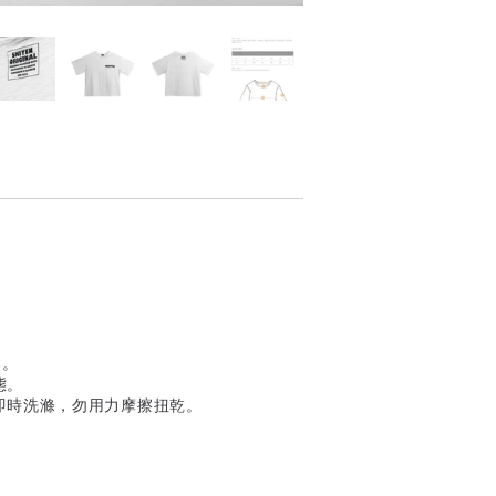
染。
態。
即時洗滌，勿用力摩擦扭乾。