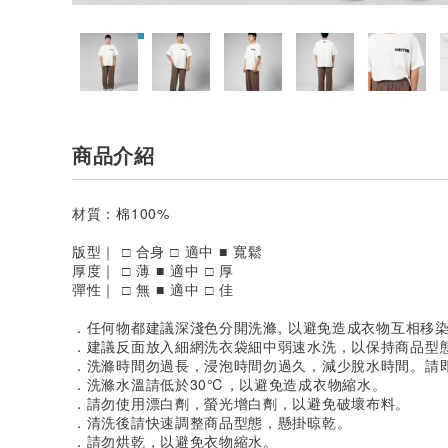
商品介紹
材質：棉100%
版型｜ □ 合身 □ 適中 ■ 寬鬆
厚度｜ □ 薄 ■ 適中 □ 厚
彈性｜ □ 無 ■ 適中 □ 佳
．任何物都建議深淺色分開洗滌, 以避免造成衣物互相移
．建議反面放入細網洗衣袋細中弱速水洗，以保持商品型
．洗滌時間勿過長，浸泡時間勿過久，減少脫水時間。請
．洗滌水溫請低於30℃，以避免造成衣物縮水。
．請勿使用漂白劑，螢光增白劑，以避免破壞布料。
．清洗後請快速調整商品型態，懸掛晾乾。
．請勿烘乾，以避免衣物縮水。