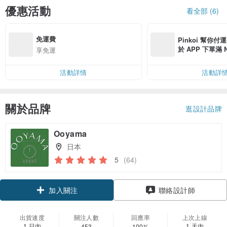
優惠活動
看全部 (6)
免運費
Pinkoi 幫你付
於 APP 下單滿 
享免運
運費 NT$ 100
活動詳情
活動詳
關於品牌
逛設計品牌
Ooyama
日本
5
(64)
領優惠券
聯絡設計師
加入關注
出貨速度
關注人數
回應率
上次上線
1 日內
1 天內
453
100%