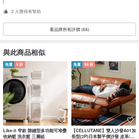
2 人覺得有幫助
看品牌所有評價 (64)
與此商品相似
免運
9 折
免運
88 折
Like-it 窄款 隙縫型多功能可堆疊
【CELLUTANE】雙人沙發A01加
收納籃 洗衣籃 三層組
長型(2P)日本製平價沙發 皮革/燈