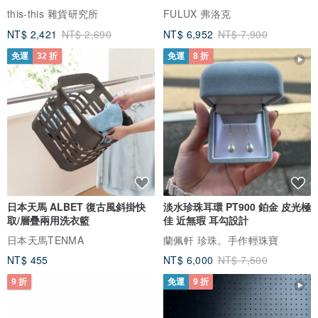
芯絨
this-this 雜貨研究所
FULUX 弗洛克
NT$ 2,421
NT$ 2,690
NT$ 6,952
NT$ 7,900
免運
32 折
免運
8 折
日本天馬 ALBET 復古風斜掛快
淡水珍珠耳環 PT900 鉑金 皮光極
取/層疊兩用洗衣籃
佳 近無瑕 耳勾設計
日本天馬TENMA
蘭佩軒 珍珠。手作輕珠寶
NT$ 455
NT$ 6,000
NT$ 7,500
9 折
免運
9 折