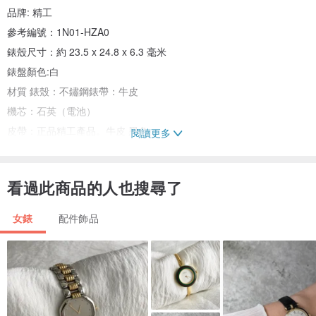
品牌: 精工
參考編號：1N01-HZA0
錶殼尺寸：約 23.5 x 24.8 x 6.3 毫米
錶盤顏色:白
材質 錶殼：不鏽鋼錶帶：牛皮
機芯：石英（電池）
皮帶：正品精工產品。牛皮 黑色
閱讀更多
配件：無
臂圍：最大約16cm
看過此商品的人也搜尋了
女錶
配件飾品
⭐狀況⭐
等級 AB - 狀況相對良好的復古物品。錶殼上有輕微刮痕，錶帶上有輕
微摺痕。 （請根據照片判斷。）
[產品排名]