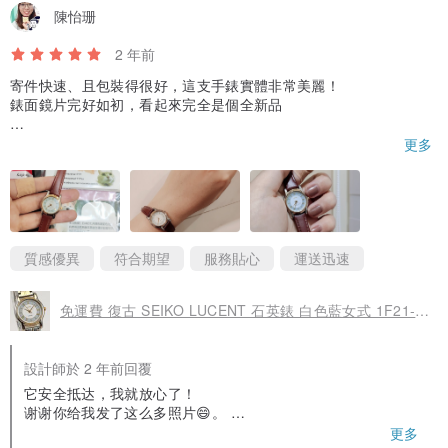
陳怡珊
2 年前
寄件快速、且包裝得很好，這支手錶實體非常美麗！
錶面鏡片完好如初，看起來完全是個全新品
這支錶重量輕巧、外觀優雅，搭配金色的邊框、金色的錶針和數
更多
字，以及非常有氣質的淺藍色錶盤，使它雖然輕薄，但仍有多重層
次的視覺感受。
它是我一見傾心的精品手錶，低調但不無聊，在很多細節處可以看
見Seiko為它細心的計算過，一切都是恰到好處的完美！
質感優異
符合期望
服務貼心
運送迅速
雖然已經沒有原廠的錶盒，但店主仍貼心的安排了收納盒和擦拭
布，額外附上的小卡片也讓我非常驚喜！謝謝大山還翻譯成中文與
免運費 復古 SEIKO LUCENT 石英錶 白色藍女式 1F21-0J80 手錶 古董手錶 復古手錶 日本直銷
我互動，我會好好珍惜這份來自日本的禮物！讓這份提前抵達的生
日禮物，可以伴隨我度過每一天！
設計師於 2 年前回覆
謝謝您的友善，祝您開業順利！
它安全抵达，我就放心了！
谢谢你给我发了这么多照片😄。
祝你生日快乐！祝你来年身体健康，万事如意♪🎂🥂✨
更多