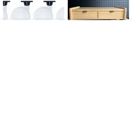
看其他商品
了解品牌
日本Like-it 可堆疊收納洗衣籃專
雙抽屜螢幕增高架(寬42CM) 收納
用 -滑滑便利輪 (專用輪)
書桌展示架 手工 客製化雷射雕刻
this-this 雜貨研究所
Pinocchio’s cabin
NT$ 234
NT$ 260
NT$ 3,026
NT$ 3,362
免運
68 折