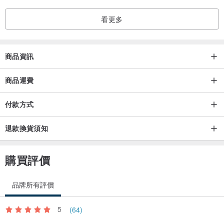
關稅和稅金：根據您所在的國家/地區，可能會收取額外的關稅和進口
看更多
稅。您有責任支付額外費用以清關貨物。
請檢查您所在國家/地區的法律，以了解是否適用任何進口關稅或稅
金。本公司不承擔將貨物進口到買方居住國所產生的任何費用。
商品資訊
商品運費
付款方式
退款換貨須知
購買評價
品牌所有評價
5
(64)