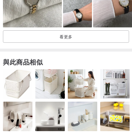
NA - 未使用的物品
A - 狀況良好的復古物品
AB——狀況相對良好
B - 感覺像是用過的物品。
看更多
BC - 感覺很多被使用/損壞。
C——使用中出現問題
D——垃圾
與此商品相似
這是一款正品保證、操作有保證的產品。
操作精度、防水性能隨時間的惡化、電池等不在保固範圍內。
儘管我們已採取一切可能的措施來檢查產品的運作情況，但如果產品
在交貨後一周內正常使用期間無法運作，我們將退款。欲了解更多信
息，請參閱“退貨/換貨須知”。
我們隨時為您解答任何問題，請放心購買。
⭐重要⭐