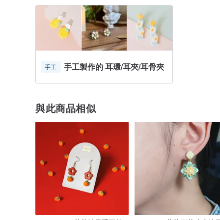
❁ ❁
設 計 師 心 聲
❁ ❁
平凡的陶泥，經過精心雕琢會變成一件美麗的藝術品。希
平凡簡單，但活得精彩。本店除了對用料有份執着，每款
作品都會遇上喜歡它們的人。
知道人手製作，不可能完美，但我力求盡美❤用心做好每
間的承諾。希望用指尖的溫度換取您微笑的角度。
手工製作的 耳環/耳夾/耳骨夾
手工
手工產品製作需時，請耐心等候，如有急件請先行私訊溝
如有任何疑問或分享，歡迎隨時私訊喔！謝謝！
如想看到更多製作過程分享，歡迎到 IG : wtf_handmade
與此商品相似