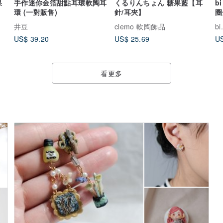
果
手作迷你金箔甜點耳環軟陶耳
くるりんちょん 糖果藍【耳
b
環 (一對販售)
針/耳夾】
圈
井豆
clemo 軟陶飾品
b
US$ 39.20
US$ 25.69
US
看更多