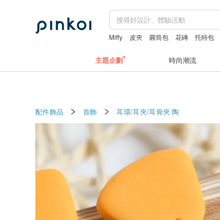
Miffy
皮夾
圓筒包
花磚
托特包
主題企劃
時尚潮流
配件飾品
首飾
耳環/耳夾/耳骨夾
陶