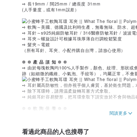
➺ 長19mm / 闊25mm / 總長度 31mm
(人手量度，或有1mm誤差）
➺ 軟陶～美國、德國及比利時生產，無毒無味、防水、超
➺ 耳針～s925純銀防敏耳針 / 316醫療防敏耳針 / 波波
➺ 耳夾～螺旋設計可根據耳珠厚薄自行調較鬆緊度
➺ 髮夾～電鍍
（所有耳針、耳夾、小配件購自台灣，請放心使用）
❁ ❁
產 品 須 知
❁ ❁
➺ 由於每塊軟陶均100%人手製作，顏色、紋理、形狀
跡（如細微的纖維、小氣泡、手紋等），均屬正常，不會
➺ 耳針屬高防敏性，但亦視乎個人膚質，基於衛生問題，
➺ 除下耳環時，請用温柔旋轉耳塞方式拿取。
➺ 純銀耳針容易變形，把耳環拿取下請安放於不會與物品
❁ ❁
軟 陶 保 養
❁ ❁
➺ 軟陶雖然有一定韌性，但請不要刻意擠壓或屈曲
➺ 可用清水輕輕塗抹軟陶表面並用乾紙巾用輕印壓方式抹
➺ 軟陶自身雖不易打碎，但一旦與其他硬物碰撞，難免留
看過此商品的人也搜尋了