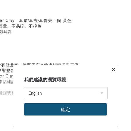
輕量、不易碎、不掉色
電鍍耳針
或會有所差異。軟陶表面亦會出現輕微手工痕
影響整體外觀，完美主義者請慎重考慮。
我們建議的瀏覽環境
本店建議清潔消毒每次戴過的耳針。
碰撞或被壓的地方。
確定
乾
下痕跡或壓壞，適宜單獨存放。