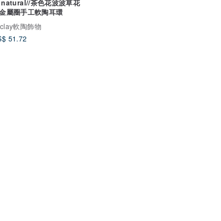
i natural//茶色花波波草花
金屬圈手工軟陶耳環
i.clay軟陶飾物
$ 51.72