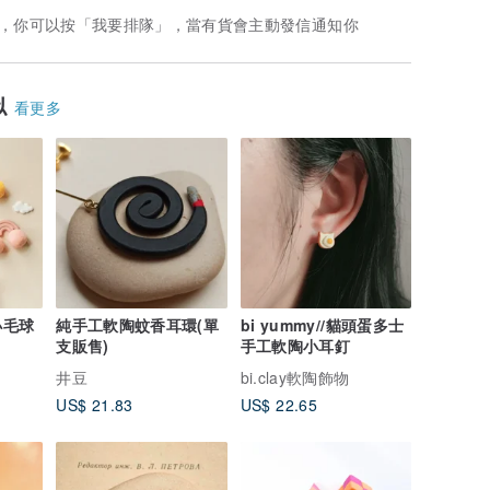
，你可以按「我要排隊」，當有貨會主動發信通知你
似
看更多
虹小毛球
純手工軟陶蚊香耳環(單
bi yummy//貓頭蛋多士
支販售)
手工軟陶小耳釘
井豆
bi.clay軟陶飾物
US$ 21.83
US$ 22.65