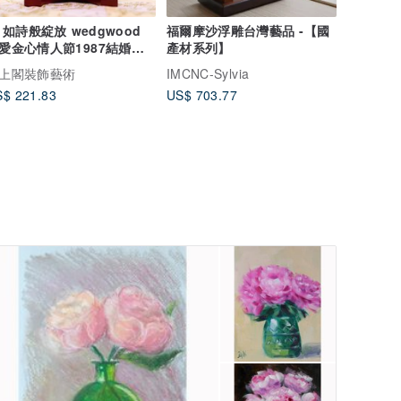
 如詩般綻放 wedgwood
福爾摩沙浮雕台灣藝品 -【國
愛金心情人節1987結婚紀
產材系列】
盤
上閣裝飾藝術
IMCNC-Sylvia
$ 221.83
US$ 703.77