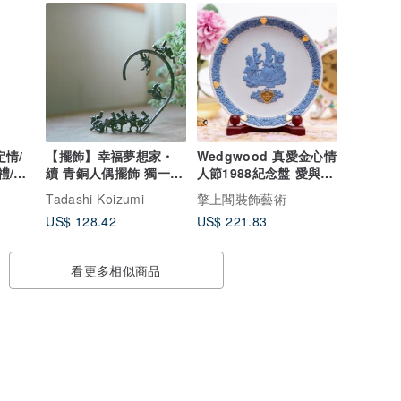
定情/
【擺飾】幸福夢想家・
Wedgwood 真愛金心情
禮/木
續 青銅人偶擺飾 獨一無
人節1988紀念盤 愛與工
二
藝的璀璨頌歌
Tadashi Koizumi
擎上閣裝飾藝術
US$ 128.42
US$ 221.83
看更多相似商品