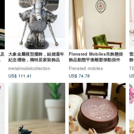
埃及
大象金屬模型擺飾，結婚週年
Flensted Mobiles吊飾懸掛
雷
塑
紀念禮物，獨特居家裝飾品
飾品動態平衡雕塑律動掛件
飾
metalmodelcollection
Flensted mobiles
T
US$ 111.41
US$ 74.78
US