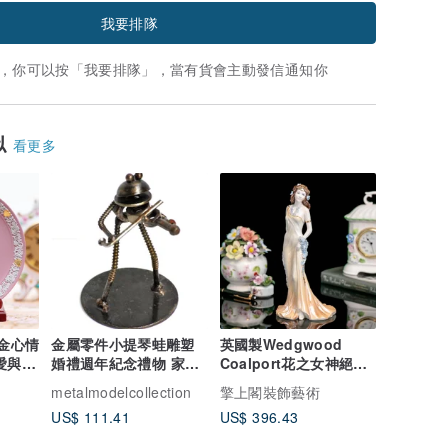
我要排隊
，你可以按「我要排隊」，當有貨會主動發信通知你
似
看更多
愛金心情
金屬零件小提琴蛙雕塑
英國製Wedgwood
婚禮週年紀念禮物 家居
Coalport花之女神絕美
裝飾品
限量手工捏花骨瓷雕塑
metalmodelcollection
擎上閣裝飾藝術
Topaz
US$ 111.41
US$ 396.43