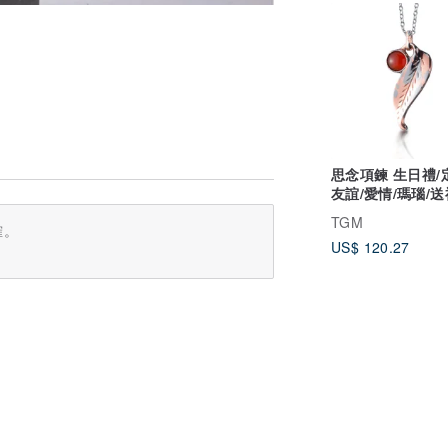
思念項鍊 生日禮/
友誼/愛情/瑪瑙/送
目金/限量
TGM
確。
US$ 120.27