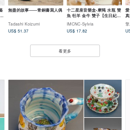
面藝
無盡的故事——青銅書寫人偶
十二星座音樂盒-摩羯 水瓶 雙
愛
魚 牡羊 金牛 雙子【生日紀
真
念】
念
Tadashi Koizumi
IMCNC-Sylvia
擎
US$ 51.37
US$ 17.82
US
看更多