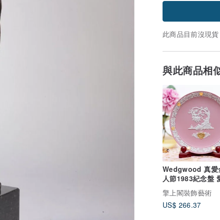
此商品目前沒現貨
與此商品相
Wedgwood 真
人節1983紀念盤 愛與工
藝的璀璨頌歌
擎上閣裝飾藝術
US$ 266.37