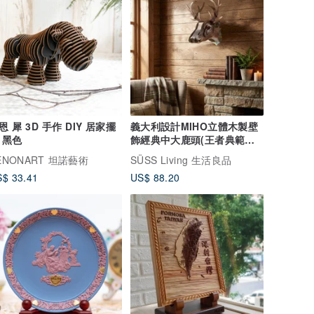
恩 犀 3D 手作 DIY 居家擺
義大利設計MIHO立體木製壁
 黑色
飾經典中大鹿頭(王者典範風
格Cervo8)
ENONART 坦諾藝術
SÜSS Living 生活良品
$ 33.41
US$ 88.20