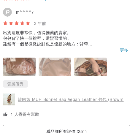
m********7
3 年前
出貨速度非常快，值得推薦的賣家。
包包背了快一個禮拜，還蠻習慣的，
雖然有一個是微微缺點也是優點的地方：背帶
設計得很好看，只是調整的話需要一點時間，因為偶爾想要肩背時
更多
想要短一點，斜背需要長一點，而調整要移動背帶上的扣子，沒有
辦法很快地調整過來。
但整體來說影響不大，個人覺得cp值👍
質感優異
韓國製 MUR Bonnet Bag Vegan Leather 包包 (Brown)
1 人覺得有幫助
看品牌所有評價 (251)