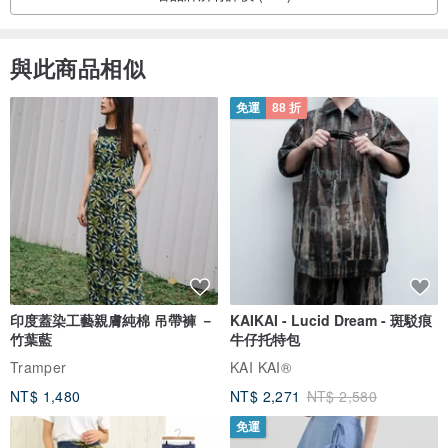
與此商品相似
免運
88 折
印度蓋染工藝親膚純棉 吊帶褲 －
KAIKAI - Lucid Dream - 斑駁痕
竹葉藍
牛仔托特包
Tramper
KAI KAI®
NT$ 1,480
NT$ 2,271
NT$ 2,580
免運