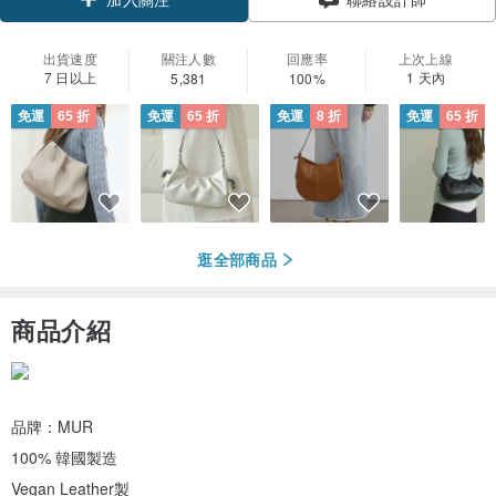
出貨速度
關注人數
回應率
上次上線
7 日以上
1 天內
5,381
100%
免運
65 折
免運
65 折
免運
8 折
免運
65 折
逛全部商品
商品介紹
品牌：MUR
100% 韓國製造
Vegan Leather製