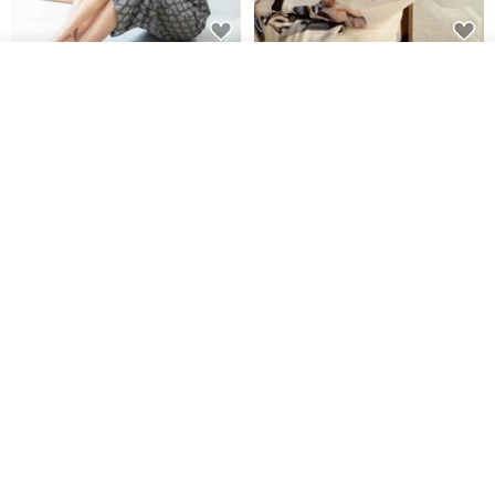
印度蓋染工藝純棉 吊帶褲 連身褲
暈染印花白洋裝 外罩衫 復古洋裝
我要訂製
- 雪花灰
加入收藏
了解品牌
Tramper
Noir by Phoenix
NT$ 1,480
NT$ 1,480
印度蓋染工藝純棉 長褲 －晚霞紅
【波麗印花】皇家鹿苑 澎澎熱氣
球 前短後長 鬆緊帶 長裙
Tramper
Mr. Greenwood