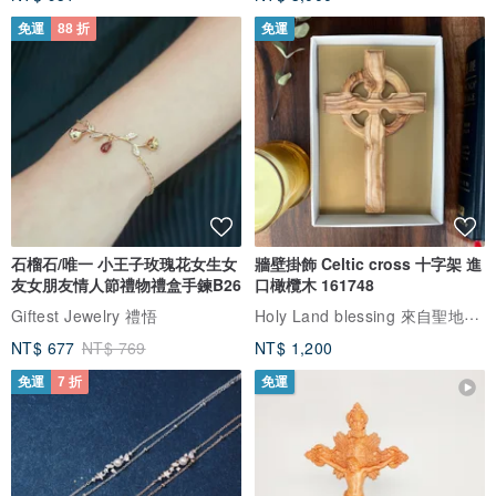
免運
88 折
免運
石榴石/唯一 小王子玫瑰花女生女
牆壁掛飾 Celtic cross 十字架 進
友女朋友情人節禮物禮盒手鍊B26
口橄欖木 161748
Holy Land blessing 來自聖地的祝福
Giftest Jewelry 禮悟
NT$ 677
NT$ 769
NT$ 1,200
免運
7 折
免運