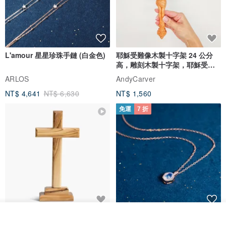
L'amour 星星珍珠手鏈 (白金色)
耶穌受難像木製十字架 24 公分
高，雕刻木製十字架，耶穌受難
像天主教十字架
ARLOS
AndyCarver
NT$ 4,641
NT$ 6,630
NT$ 1,560
免運
7 折
基督教婚禮禮物 桌上擺設 橄欖木
La Joie 藍月亮石閃耀項鏈 (玫瑰
我要排隊
雙層站立十字架 木製底座
金)
了解品牌