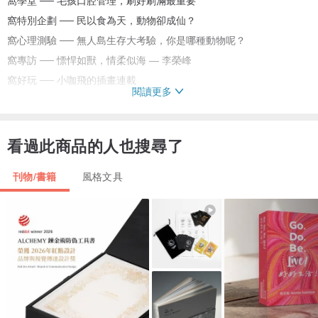
窩學堂 ── 毛孩口腔管理，刷好刷滿最重要
窩特別企劃 ── 民以食為天，動物卻成仙？
窩心理測驗 ── 無人島生存大考驗，你是哪種動物呢？
窩專訪 ── 慓悍如獸，情柔似海 — 李榮峰
窩好玩 ── 小咖飛的插畫連載
閱讀更多
窩書櫃 ── 動物好書精選
窩嚴選 ── 動物友善店家推薦
窩藝廊 ── 動物系傢俱設計
看過此商品的人也搜尋了
刊物/書籍
風格文具
搭配著窩抱報第五期的專題《吃動物，吃不吃？》
我們做了一組動物漢堡貼紙，漢堡內可以搭配著不同的動物以及食
材。