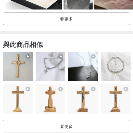
「民以食為天，動物卻成仙？」
每天在每個人的餐桌上不斷重播，
看更多
有人覺得怪怪的，有人覺得於心不忍，
也有人覺得食物跟動物是兩回事兒，
與此商品相似
那到底該怎麼看待這樣一個
「可能我愛牠，卻也愛吃牠」的困境？
。使用方式說明。
今天你吃哪隻動物？
1. 將食材放到漢堡上一起服用
2. 也可以選擇單點，貼在你想貼的任何地方
。移動式的理念傳達。
貼紙可以貼在任何地方，希望大家平常在吃東西時，也能夠提醒著自
己，該如何看待「民以食為天，動物卻成仙」這件事。
看更多