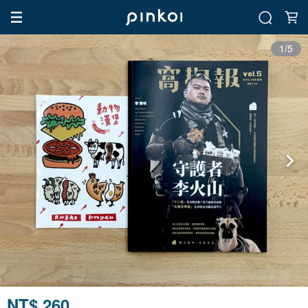
1/5
NT$ 260