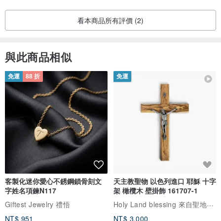
看本商品所有評價 (2)
與此商品相似
免運
88 折
免運
客製化迷你愛心不銹鋼鎖骨刻文
天主教聖物 以色列進口 耶穌 十字
字姓名項鍊N117
架 橄欖木 壁掛飾 161707-1
Holy Land blessing 來自聖地的祝福
Giftest Jewelry 禮悟
NT$ 951
NT$ 3,000