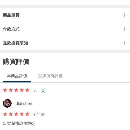
為了環保，為了動物，我們都可以更往蔬食靠近一些些。
商品運費
付款方式
產地/製造方式
退款換貨須知
台灣設計 / 台灣製造
購買評價
本商品評價
品牌所有評價
5
(2)
didi chen
9 年前
出貨超快謝謝您:)