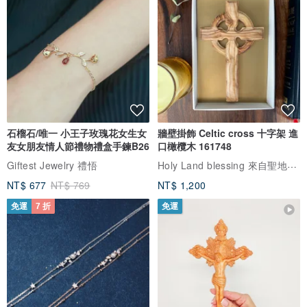
石榴石/唯一 小王子玫瑰花女生女
牆壁掛飾 Celtic cross 十字架 進
友女朋友情人節禮物禮盒手鍊B26
口橄欖木 161748
Holy Land blessing 來自聖地的祝福
Giftest Jewelry 禮悟
NT$ 677
NT$ 769
NT$ 1,200
免運
7 折
免運