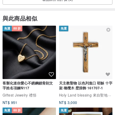
與此商品相似
免運
88 折
免運
客製化迷你愛心不銹鋼鎖骨刻文
天主教聖物 以色列進口 耶穌 十字
字姓名項鍊N117
架 橄欖木 壁掛飾 161707-1
Holy Land blessing 來自聖地的祝福
Giftest Jewelry 禮悟
NT$ 951
NT$ 3,000
免運
88 折
免運