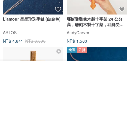
L'amour 星星珍珠手鏈 (白金色)
耶穌受難像木製十字架 24 公分
高，雕刻木製十字架，耶穌受難
像天主教十字架
ARLOS
AndyCarver
NT$ 4,641
NT$ 6,630
NT$ 1,560
免運
7 折
我要排隊
了解品牌
基督教婚禮禮物 桌上擺設 橄欖木
La Joie 藍月亮石閃耀項鏈 (玫瑰
雙層站立十字架 木製底座
金)
161711
Holy Land blessing 來自聖地的祝福
ARLOS