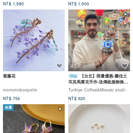
NT$ 1,980
NT$ 1,900
台北市
紫藤花
【台北】限量優惠-圖佳土
體驗
耳其馬賽克手作-送傳統服飾換裝
體驗
Turkiye Coffee&Mosaic studio土耳其咖啡與馬賽克燈工作坊
momoirokonpeito
NT$ 754
NT$ 920
免運