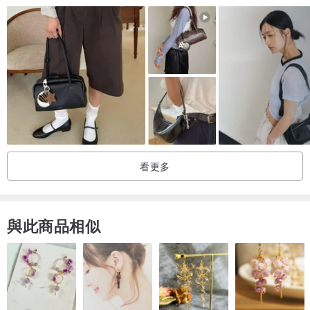
- 車縫線、包角或五金周圍可能出現些微痕跡、細微磨損或皮革氣
味，均屬正常範圍
⚠️ 注意事項
◆ 商品皆不包含掛件
◆ 商品皆為預購且不支援「貨到付款」
◆ 熱門商品等待期較長，歡迎私訊詢問
看更多
與此商品相似