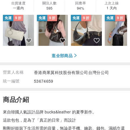
出貨速度
關注人數
回應率
上次上線
一週內
1 天內
595
94%
免運
9 折
免運
9 折
免運
9 折
免運
9 折
逛全部商品
營業人名稱
香港商果翼科技股份有限公司台灣分公司
統一編號
53674659
商品介紹
來自韓國人氣設計品牌 bucks&leather 的夏季新作。
這款包包，是為了「真正的日常」而設計
剛剛好能裝下生活所需的容量，無論是手機、鑰匙、錢包、濕紙巾還