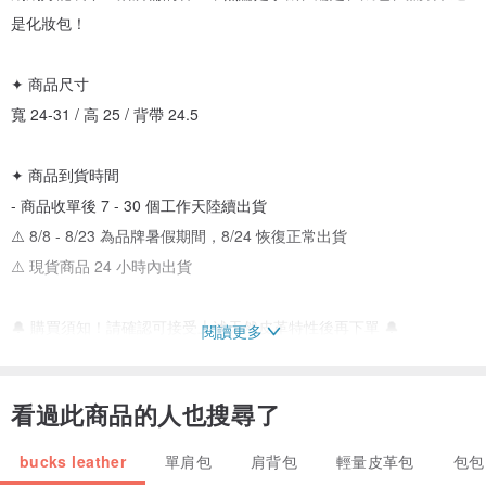
是化妝包！
✦ 商品尺寸
寬 24-31 / 高 25 / 背帶 24.5
✦ 商品到貨時間
- 商品收單後 7 - 30 個工作天陸續出貨
⚠️ 8/8 - 8/23 為品牌暑假期間，8/24 恢復正常出貨
⚠️ 現貨商品 24 小時內出貨
🔔 購買須知！請確認可接受上述天然皮革特性後再下單 🔔
閱讀更多
- 商品皆不包含照片中的吊飾、掛件等配件
- 本商品採用天然真皮製作，每批皮革因部位及染製方式不同，皮革
看過此商品的人也搜尋了
顏色、紋理、光澤及觸感皆可能略有差異，屬天然皮革正常現象
- 牛皮於染色製程中，可能出現些微染色不均、天然皮紋、白點、黑
bucks leather
單肩包
肩背包
輕量皮革包
包包
點、細小色斑、壓痕、刮痕、皺褶、摩擦紋等情形並非商品瑕疵