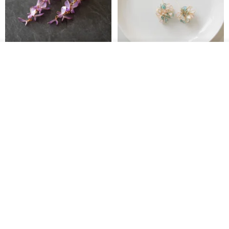
我要預購
藤花 煌 耳環・耳夾
【繁花計畫】- 清冰
加入收藏
了解品牌
Dip art -nachugo-
紅花 hunghua
NT$ 2,125
NT$ 720
93 折
台北市
晶透紫藤花 垂墜樹脂/耳夾可
【療育時光】DIY製作2副
體驗