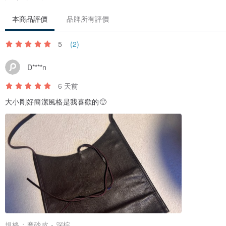
本商品評價
品牌所有評價
5
(2)
D****n
6 天前
大小剛好簡潔風格是我喜歡的🙂
規格：
磨砂皮 - 深棕