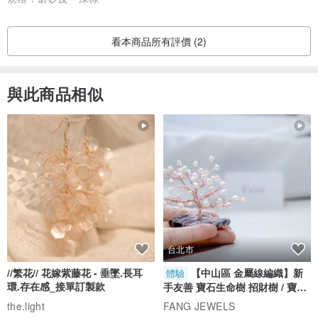
看本商品所有評價 (2)
與此商品相似
台北市
//繁花// 花嫁紫藤花 - 垂墜.長耳
【中山區 金屬線編織】新
體驗
環.存在感_接單訂製款
手友善 寶石生命樹 招財樹 / 寶石
自選
the.light
FANG JEWELS