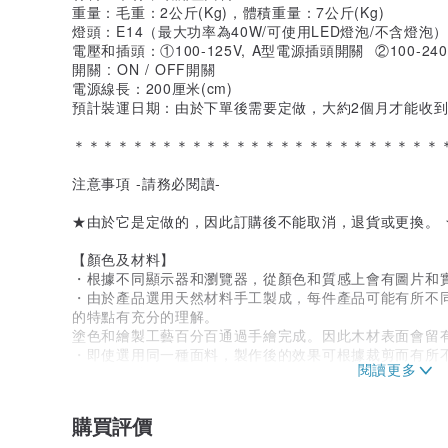
重量：毛重：2公斤(Kg)，體積重量：7公斤(Kg)
燈頭：E14（最大功率為40W/可使用LED燈泡/不含燈泡）
電壓和插頭：①100-125V, A型電源插頭開關 ②100-24
開關 : ON / OFF開關
電源線長：200厘米(cm)
預計裝運日期：由於下單後需要定做，大約2個月才能收
＊＊＊＊＊＊＊＊＊＊＊＊＊＊＊＊＊＊＊＊＊＊＊＊＊
注意事項 -請務必閱讀-
★由於它是定做的，因此訂購後不能取消，退貨或更換。
【顏色及材料】
・根據不同顯示器和瀏覽器，從顏色和質感上會有圖片和
・由於產品選用天然材料手工製成，每件產品可能有所不
的特點有充分的理解。
塗色和繪製工藝百分百通過手繪完成。因此木材表面會留
・即使選用同一種面料，製作後的效果可根據裁剪而有所
由於是純手工產品，製作後會有差異，敬請諒解。
由於上述內容相關的部分不能視為不良，以上述內容為由
購買評價
【保管方法】