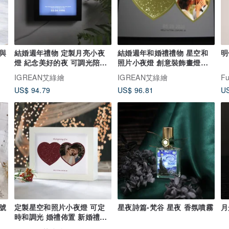
花與
結婚週年禮物 定製月亮小夜
結婚週年和婚禮禮物 星空和
明
燈 紀念美好的夜 可調光陪伴
照片小夜燈 創意裝飾畫燈箱
入眠
可調光
IGREAN艾綠繪
IGREAN艾綠繪
F
US$ 94.79
US$ 96.81
US
號
定製星空和照片小夜燈 可定
星夜詩篇-梵谷 星夜 香氛噴霧
月
時和調光 婚禮佈置 新婚禮物
結婚週年