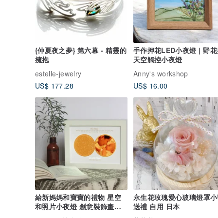
{仲夏夜之夢} 第六幕 - 精靈的
手作押花LED小夜燈 | 野
擁抱
天空觸控小夜燈
estelle-jewelry
Anny's workshop
US$ 177.28
US$ 16.00
給新媽媽和寶寶的禮物 星空
永生花玫瑰愛心玻璃燈罩小
和照片小夜燈 創意裝飾畫燈
送禮 自用 日本
箱 可調光