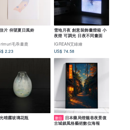
信片 仰望夏日風鈴
雪地月夜 創意裝飾畫燈箱 小
夜燈 可調光 日夜不同畫面
urimuri毛乖畫鹿
IGREAN艾綠繪
$ 2.23
US$ 74.58
光晴霧玻璃花瓶
日本藥局燈籠巷夜景復
數位
古城鎮風格藝術數位海報