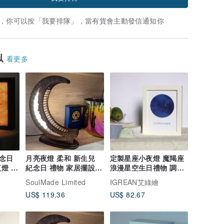
，你可以按「我要排隊」，當有貨會主動發信通知你
似
看更多
念日
月亮夜燈 柔和 新生兒
定製星座小夜燈 魔羯座
燈 創
紀念日 禮物 家居擺設
浪漫星空生日禮物 調光
冥想 木燈 放鬆
陪伴入眠床頭燈
SoulMade Limited
IGREAN艾綠繪
US$ 119.36
US$ 82.67