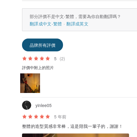
・由於是較為敏感的產品，請勿施加強力或用力拽拉。
・本品主材料為木材，請常溫保管（15~25℃），且勿
部分評價不是中文-繁體，需要為你自動翻譯嗎？
【清掃方法】
・想要去除灰塵或污漬時，請將乾淨的抹布沾水擰乾後擦
翻譯成中文-繁體
翻譯成英文
・若用浸濕或沾過多的水後擦拭，會導致產品脫色、變色
・由於產品選用木材，請勿置於高溫高濕的場所，以避免
品牌所有評價
5
(2)
評價中附上的照片
yinlee05
5 年前
整體的造型質感非常棒，這是陪我一輩子的，謝謝！