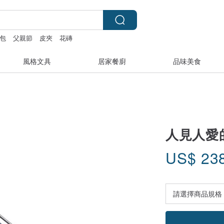
包
父親節
皮夾
花磚
風格文具
居家餐廚
品味美食
人見人愛的少
US$
23