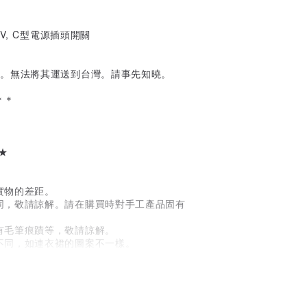
0V, C型電源插頭開關
到。無法將其運送到台灣。請事先知曉。
＊＊
 ★
實物的差距。
同，敬請諒解。請在購買時對手工產品固有
有毛筆痕蹟等，敬請諒解。
不同，如連衣裙的圖案不一樣。
不得申請退換。