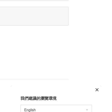
用尖銳的東西刮劃以免劃傷。
拭灰塵。
等損傷，請多加註意。
受熱脫色或變色。
我們建議的瀏覽環境