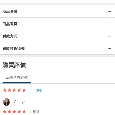
粉晶是普世性無條件愛的寶石，它使您對所有類型的愛敞開心胸，包
商品資訊
括對自己的愛，對伴侶的愛，對家庭的愛以及對地球上所有事物的
愛。
商品運費
付款方式
虎眼石作為幸運和好運的石頭，可以吸引源源不斷的金錢流入家中。
非常適合創業者和初次創業者；也適用於那些為未來的重大職業變化
退款換貨須知
建立技能和知識基礎的人。
購買評價
透石膏的治療特性之一是它可以放大和放大放置在其上的任何東西的
能量，使其成為激活您的水晶和珠寶的理想選擇。透石膏有助於身體
品牌所有評價
的和解和能量。它具有清潔作用並消除各種負面影響。
5
(94)
黃鐵礦是財富和好運的終極象徵。它也被稱為“傻瓜的黃金”請呼喚黃
Chu ya
鐵礦水晶的含義，並使用這顆利用地球元素的能量石重新連接大自
然，強大的能量使您紮根並引導您的精神到達更高智慧的地方。
4 年前