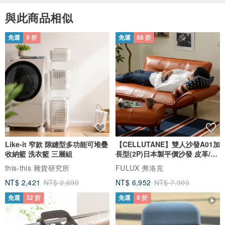
與此商品相似
免運
9 折
免運
88 折
Like-it 窄款 隙縫型多功能可堆疊
【CELLUTANE】雙人沙發A01加
收納籃 洗衣籃 三層組
長型(2P)日本製平價沙發 皮革/燈
芯絨
this-this 雜貨研究所
FULUX 弗洛克
NT$ 2,421
NT$ 2,690
NT$ 6,952
NT$ 7,900
免運
32 折
免運
8 折