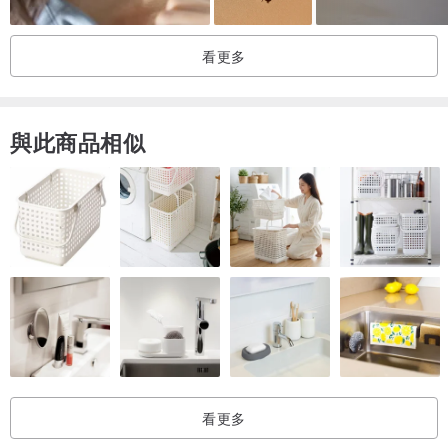
亞馬遜石是一種舒緩的石頭。它可以鎮靜大腦和神經系統，並有助於
看更多
保持最佳健康狀態。平衡男性和女性的能量。
螢石能吸收負能量並將其轉化為正能量，是任何經歷精神或生存倦怠
與此商品相似
的人的完美水晶伴侶。與這顆水晶處於同一個環境中，可以提高您的
振動並增強您的自然光環。
綠色東陵石被稱為“機會之石”，被認為是所有水晶中最幸運的，特別
是在體現繁榮和財富方面。這顆美麗的寶石不僅能吸引運氣，還能調
整條件，使“機會”不可避免。綠色東陵釋放舊模式、習慣和失望，因
此新的增長可以發生。
孔雀礦帶的不是那種沉重的療癒，而是一種很輕、很流動的轉化力
量。很多人會感覺，它不是去挖出你的問題，而是慢慢把原本卡住的
看更多
情緒鬆開，讓心變得比較透氣，像壓力被悄悄帶走一樣。