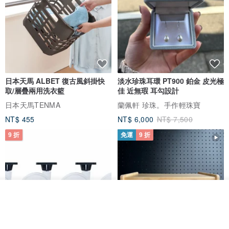
日本天馬 ALBET 復古風斜掛快
淡水珍珠耳環 PT900 鉑金 皮光極
取/層疊兩用洗衣籃
佳 近無瑕 耳勾設計
日本天馬TENMA
蘭佩軒 珍珠。手作輕珠寶
NT$ 455
NT$ 6,000
NT$ 7,500
9 折
免運
9 折
放入購物車
加入收藏
了解品牌