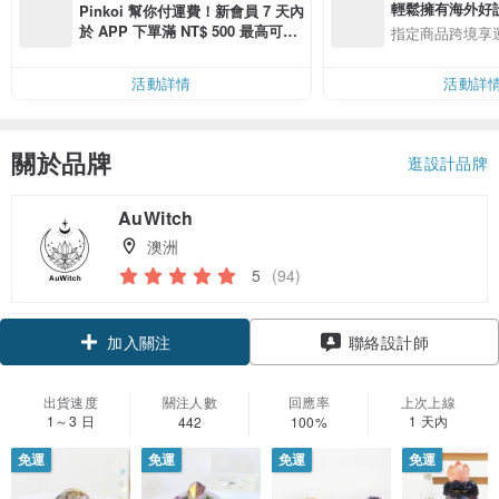
輕鬆擁有海外好
Pinkoi 幫你付運費！新會員 7 天內
於 APP 下單滿 NT$ 500 最高可折
指定商品跨境享
運費 NT$ 100
活動詳情
活動詳
關於品牌
逛設計品牌
AuWitch
澳洲
5
(94)
加入關注
聯絡設計師
出貨速度
關注人數
回應率
上次上線
1～3 日
1 天內
442
100%
免運
免運
免運
免運