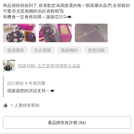
商品很快就收到了,很喜歡您為我挑選的每一顆原礦水晶們,全部都好
奧根Orgonite是一種由樹脂，金屬和水晶製成的物質，可以平衡和協
可愛😍尤其附贈的也好喜歡喲🥰
有機會一定會再回購～謝謝👏🏻🥳❤️
調生物能量，消磁淨化水晶與各種用品。它中和了負面的、低振動的
能量，將它們轉化為積極的、肯定生命的能量。像水晶一樣，奧根可
以由用戶針對特定任務進行編程，並用於祈禱、占卜和其他形而上學
和治療目的。
質感優異
符合期望
風格獨特
想再回購
* 充滿愛的手工製作。
耶誕特輯~五芒星祭壇燭盤水晶組
* 奧根石不能取代專業醫療照護。
* 我們盡力拍攝，使照片中的水晶顏色最接近真實產品，但請記住，
設計師於 4 年前回覆
根據不同的顯示器，顏色可能會略有不同。
很謝謝您的評語支持～❤️
* 如果您有任何疑問，請與我聯繫，謝謝。
1 人覺得有幫助
看品牌所有評價 (94)