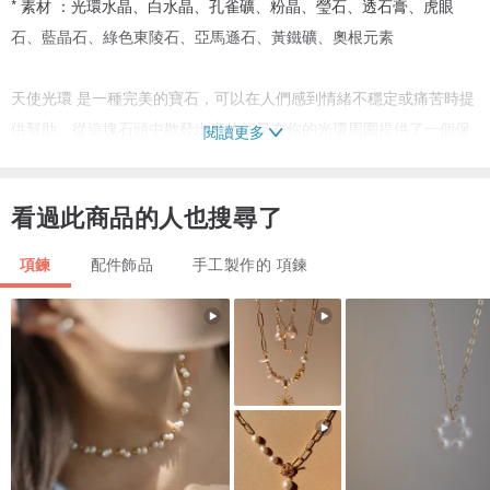
* 素材 ：光環水晶、白水晶、孔雀礦、粉晶、瑩石、透石膏、虎眼
石、藍晶石、綠色東陵石、亞馬遜石、黃鐵礦、奧根元素
天使光環 是一種完美的寶石，可以在人們感到情緒不穩定或痛苦時提
供幫助。從這塊石頭中散發出來的能量在你的光環周圍提供了一個保
閱讀更多
護罩，有助於提供內心的平靜、頭腦的清晰、高智商和純粹的寧靜。
看過此商品的人也搜尋了
白水晶 - 是一種力量之石，可以放大任何意圖或能量。它可以防止消
極情緒，幫助您連接到更高的自我。您可以對白水晶進行編程以用於
項鍊
配件飾品
手工製作的 項鍊
特定目的。無論是緩解壓力、減少焦慮、吸引愛情還是成功，白水晶
都是您的首選水晶。
藍晶石是激活你與生俱來的心靈感應交流能力的礦石。它將你內在的
精神存在與更高的意識領域對齊，增強你在各個層面接收和傳輸信息
的能力。它彌合了精力充沛的身體和身體的障礙，有助於保護金場免
受入侵，它可以促進心靈感應和人與人之間的能量轉移。