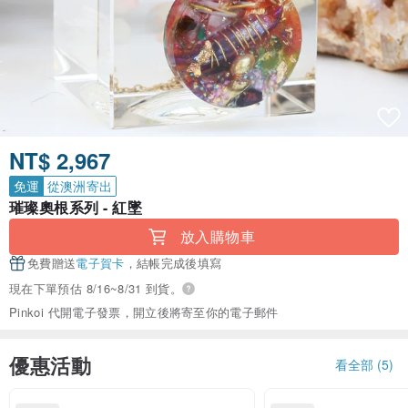
NT$ 2,967
免運
從澳洲寄出
璀璨奧根系列 - 紅墜
放入購物車
免費贈送
電子賀卡
，結帳完成後填寫
現在下單預估 8/16~8/31 到貨。
Pinkoi 代開電子發票，開立後將寄至你的電子郵件
優惠活動
看全部 (5)