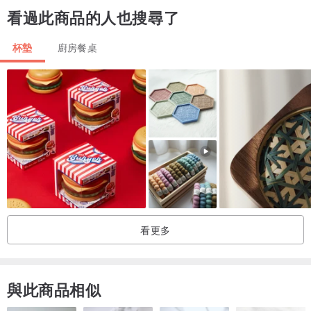
※※所有商品免運費！ ※※
看過此商品的人也搜尋了
此圖庫中的所有產品均符合條件！如果您同時購買3件或更多商品，您
將獲得一個特殊的棉質環保袋！ ！！
杯墊
廚房餐桌
地方墊子桌布廚房布斯堪的納維亞室內裝飾雜貨
流行麻布藝時尚可愛簡約英倫摩登簡約禮物背景畫設計咖啡廳餐飲家
居派對藍雪佛龍鋸齒衝浪
看更多
與此商品相似