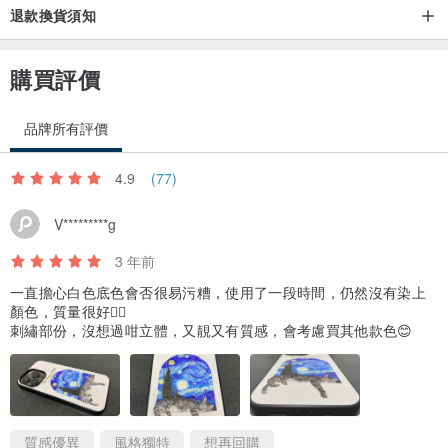
退款換貨須知
購買評價
品牌所有評價
4.9
(77)
V*********g
3 年前
一直擔心白色底色會否很易污糟，使用了一段時間，仍然沒有染上
顏色，質量很好👍🏻
刺繡部份，沒想過咁立體，又靚又有質感，會考慮買其他款色😊
質感優異
風格獨特
想再回購