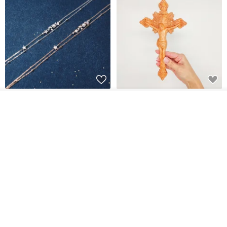
L'amour 星星珍珠手鏈 (白金色)
耶穌受難像木製十字架 24 公分
高，雕刻木製十字架，耶穌受難
看其他商品
了解品牌
像天主教十字架
ARLOS
AndyCarver
NT$ 4,641
NT$ 6,630
NT$ 1,560
免運
7 折