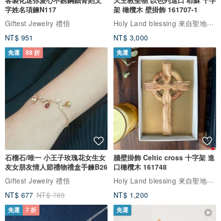
客製化迷你愛心不銹鋼鎖骨刻文
天主教聖物 以色列進口 耶穌 十字
字姓名項鍊N117
架 橄欖木 壁掛飾 161707-1
Holy Land blessing 來自聖地的祝福
Giftest Jewelry 禮悟
NT$ 951
NT$ 3,000
免運
88 折
免運
石榴石/唯一 小王子玫瑰花女生女
牆壁掛飾 Celtic cross 十字架 進
友女朋友情人節禮物禮盒手鍊B26
口橄欖木 161748
Holy Land blessing 來自聖地的祝福
Giftest Jewelry 禮悟
NT$ 677
NT$ 769
NT$ 1,200
免運
7 折
免運