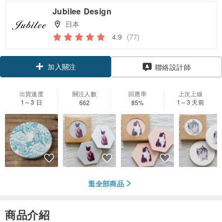
Jubilee Design
日本
4.9
(77)
加入關注
聯絡設計師
出貨速度
關注人數
回應率
上次上線
1～3 日
1～3 天前
662
85%
逛全部商品
商品介紹