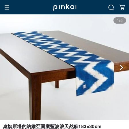
1/5
桌旗斯堪的納維亞圖案藍波浪天然麻183×30cm