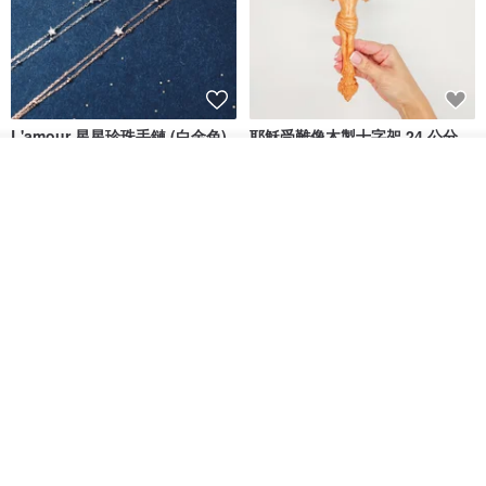
L'amour 星星珍珠手鏈 (白金色)
耶穌受難像木製十字架 24 公分
高，雕刻木製十字架，耶穌受難
看其他商品
像天主教十字架
ARLOS
AndyCarver
了解品牌
NT$ 4,641
NT$ 6,630
NT$ 1,560
免運
7 折
基督教婚禮禮物 桌上擺設 橄欖木
La Joie 藍月亮石閃耀項鏈 (玫瑰