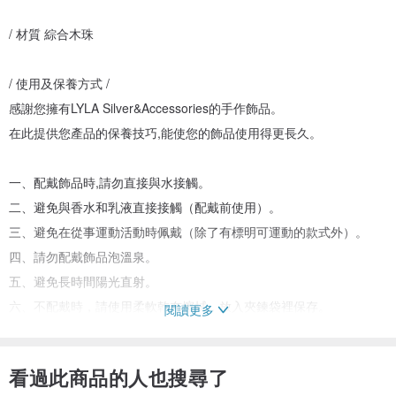
/ 材質 綜合木珠
/ 使用及保養方式 /
感謝您擁有LYLA Silver&Accessories的手作飾品。
在此提供您產品的保養技巧,能使您的飾品使用得更長久。
一、配戴飾品時,請勿直接與水接觸。
二、避免與香水和乳液直接接觸（配戴前使用）。
三、避免在從事運動活動時佩戴（除了有標明可運動的款式外）。
四、請勿配戴飾品泡溫泉。
五、避免長時間陽光直射。
六、不配戴時，請使用柔軟乾布擦拭，放入夾鍊袋裡保存。
閱讀更多
夾鍊袋可以阻擋空氣進入，減緩氧化作用，幫助保存飾品。
看過此商品的人也搜尋了
/ 手圍測量 /