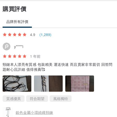
購買評價
品牌所有評價
4.9
(1,289)
y*****i
1 年前
頸鏈本人漂亮有質感 包裝精美 運送快速 而且賣家非常親切 回答問
題耐心且詳細 值得推薦🥰
質感優異
符合期望
風格獨特
銀色金屬小環繞繩頸鍊