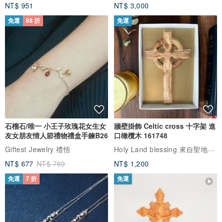
NT$ 951
NT$ 3,000
免運
88 折
免運
石榴石/唯一 小王子玫瑰花女生女
牆壁掛飾 Celtic cross 十字架 進
友女朋友情人節禮物禮盒手鍊B26
口橄欖木 161748
Holy Land blessing 來自聖地的祝福
Giftest Jewelry 禮悟
NT$ 677
NT$ 769
NT$ 1,200
免運
7 折
免運