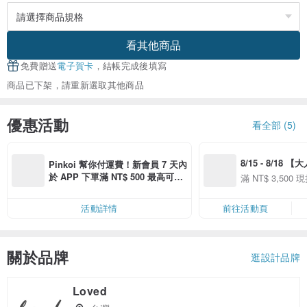
看其他商品
免費贈送
電子賀卡
，結帳完成後填寫
商品已下架，請重新選取其他商品
優惠活動
看全部 (5)
8/15 - 8/18 
Pinkoi 幫你付運費！新會員 7 天內
季】滿 NT$3500
於 APP 下單滿 NT$ 500 最高可折
滿 NT$ 3,500 現
50
運費 NT$ 100
50
活動詳情
前往活動頁
關於品牌
逛設計品牌
Loved