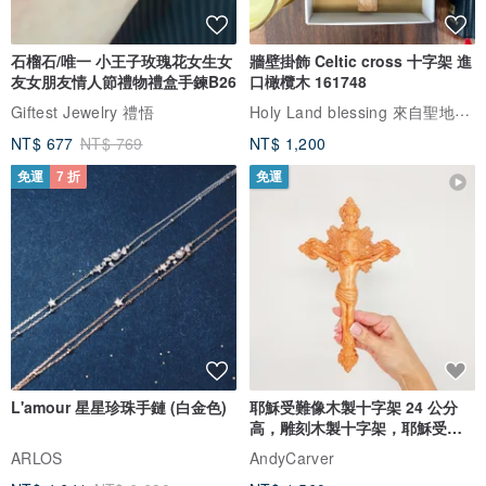
石榴石/唯一 小王子玫瑰花女生女
牆壁掛飾 Celtic cross 十字架 進
友女朋友情人節禮物禮盒手鍊B26
口橄欖木 161748
Holy Land blessing 來自聖地的祝福
Giftest Jewelry 禮悟
NT$ 677
NT$ 769
NT$ 1,200
免運
7 折
免運
L'amour 星星珍珠手鏈 (白金色)
耶穌受難像木製十字架 24 公分
高，雕刻木製十字架，耶穌受難
像天主教十字架
ARLOS
AndyCarver