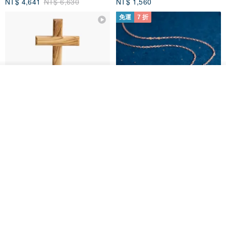
NT$ 4,641
NT$ 6,630
NT$ 1,560
免運
7 折
我要排隊
了解品牌
基督教婚禮禮物 桌上擺設 橄欖木
La Joie 藍月亮石閃耀項鏈 (玫瑰
雙層站立十字架 木製底座
金)
161711
Holy Land blessing 來自聖地的祝福
ARLOS
NT$ 899
NT$ 6,536
NT$ 9,336
免運