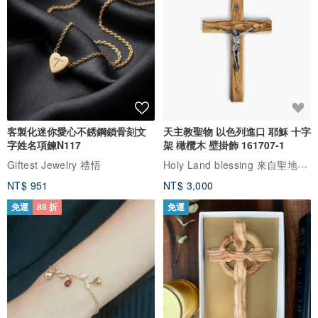
客製化迷你愛心不銹鋼鎖骨刻文
天主教聖物 以色列進口 耶穌 十字
字姓名項鍊N117
架 橄欖木 壁掛飾 161707-1
Holy Land blessing 來自聖地的祝福
Giftest Jewelry 禮悟
NT$ 951
NT$ 3,000
免運
88 折
免運