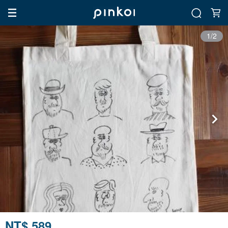
1/2
NT$ 589