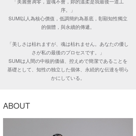
「美麗會凋零，靈魂不會，妳的溫柔是我最後一道工
序。」

SUMI以人為核心價值，低調簡約為基底，彰顯知性獨立
的個體，與永續的傳遞。

「美しさは枯れますが、魂は枯れません。あなたの優し
さが私の最後のプロセスです。」

SUMIは人間の中核的価値、控えめで簡潔であることを
基礎として、知性の独立した個体、永続的な伝達を明ら
かにしている。
ABOUT