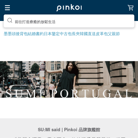
前往打造療癒的放鬆生活
墨墨頭後背包
結婚書約
日本鑒定中古包
長夾
韓國直送皮革包
父親節
SU:MI said | Pinkoi 品牌旗艦館