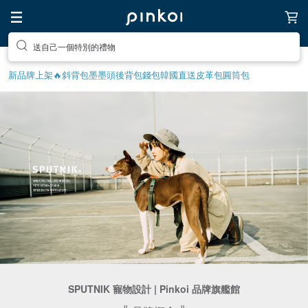
送自己一個特別的禮物
新品牌上架🔥
斜背包
墨墨頭後背包
錢包
韓國直送皮革包
圓筒包
SPUTNIK 寵物設計 | Pinkoi 品牌旗艦館