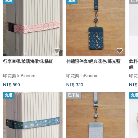
免運
免運
已
行李束帶/玻璃海棠/朱橘紅
伸縮證件套/經典花色/暮光藍
飲料
綠
印花樂 inBlooom
印花樂 inBlooom
印花樂
NT$ 590
NT$ 320
NT$
免運
已下架
免