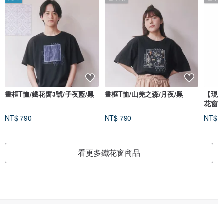
畫框T恤/鐵花窗3號/子夜藍/黑
畫框T恤/山羌之森/月夜/黑
【現
花窗
NT$ 790
NT$ 790
NT$
看更多鐵花窗商品