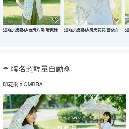
短袖拼接襯衫/台灣八哥/清爽綠
短袖拼接襯衫/滿天花花/雲朵白
短
☂️ 聯名超輕量自動傘
印花樂ＸOMBRA