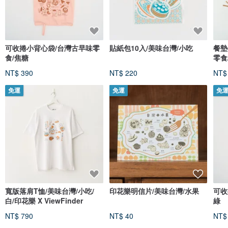
可收捲小背心袋/台灣古早味零
貼紙包10入/美味台灣/小吃
餐墊
食/焦糖
零食
NT$ 390
NT$ 220
NT$
免運
免運
免
寬版落肩T恤/美味台灣/小吃/
印花樂明信片/美味台灣/水果
可收
白/印花樂 X ViewFinder
綠
NT$ 790
NT$ 40
NT$