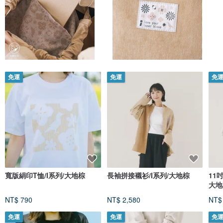
熱銷推薦
免運
免運
免
寬版絹印T恤/I系列/大地棕
長袖拼接襯衫/I系列/大地棕
11
大地
NT$ 790
NT$ 2,580
NT$
免運
免運
免