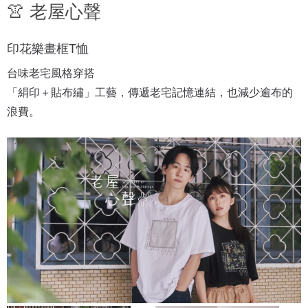
👚 老屋心聲
印花樂畫框T恤
台味老宅風格穿搭

「絹印＋貼布繡」工藝，傳遞老宅記憶連結，也減少逾布的
浪費。