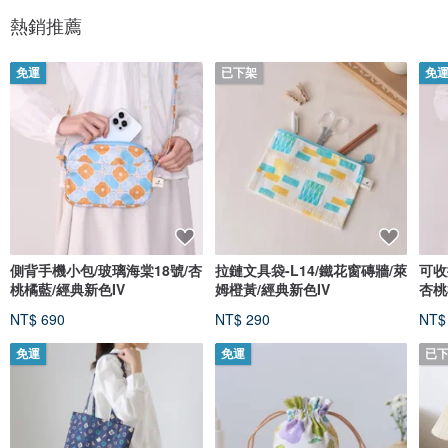
熱銷推薦
免運
已下架
免
側背手機小包/玻璃海棠18號/杏
拉鏈文具袋-L14/鐵花窗磚牆/萊
可收
桃橘藍/經典新色IV
姆橙黃/經典新色IV
杏桃
NT$ 690
NT$ 290
NT$
免運
免運
已