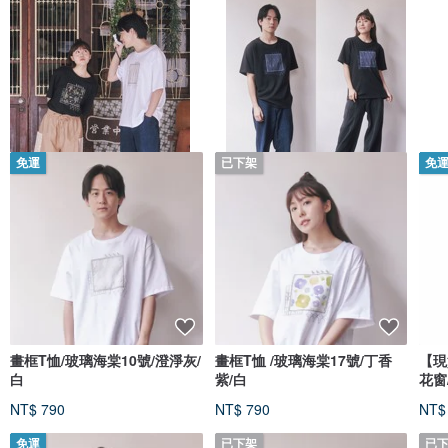
免運
已下架
免
畫框T恤/玻璃海棠10號/澄淨灰/
畫框T恤 /玻璃海棠17號/丁香
【現
白
紫/白
花窗
NT$ 790
NT$ 790
NT$
免運
已下架
已