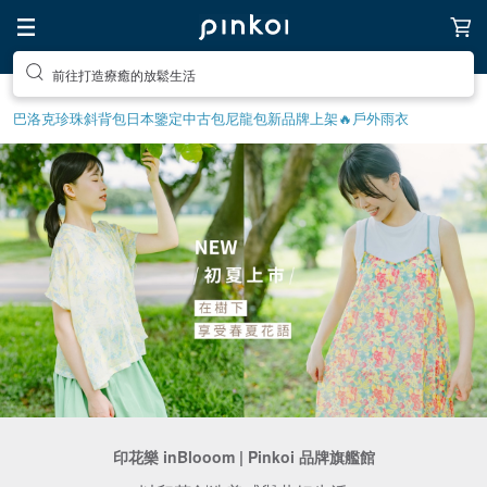
前往打造療癒的放鬆生活
巴洛克珍珠
斜背包
日本鑒定中古包
尼龍包
新品牌上架🔥
戶外雨衣
印花樂 inBlooom | Pinkoi 品牌旗艦館