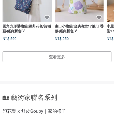
圓角方形購物袋/經典花色/沉穩
束口小物袋/玻璃海棠17號/丁香
小屋
藍/經典新色IV
紫/經典新色IV
棠1
NT$ 590
NT$ 250
NT$
查看更多
🏡 藝術家聯名系列
印花樂 x 舒皮Soupy｜家的樣子