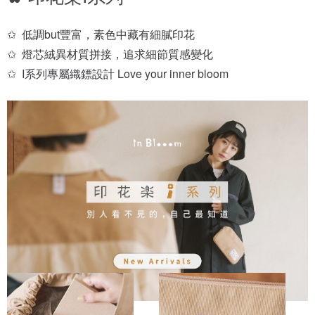
✩  低調but豐富，素色中藏有細膩印花

✩  燈芯絨異材質拼接，追求細節質感變化

✩  I系列專屬織鏢設計 Love your inner bloom