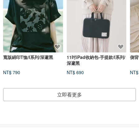
寬版絹印T恤/I系列/深邃黑
11吋iPad收納包-手提款/I系列/
側背
深邃黑
NT$ 790
NT$ 690
NT$
立即看更多