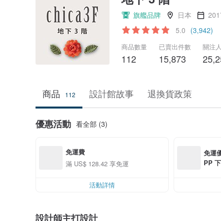
旗艦品牌
日本
20
5.0
(3,942)
商品數量
已賣出件數
關注
112
15,873
25,2
商品
設計館故事
退換貨政策
112
優惠活動
看全部 (3)
免運費
免運優
PP 下
滿 US$ 128.42 享免運
0 最高
活動詳情
設計師主打設計