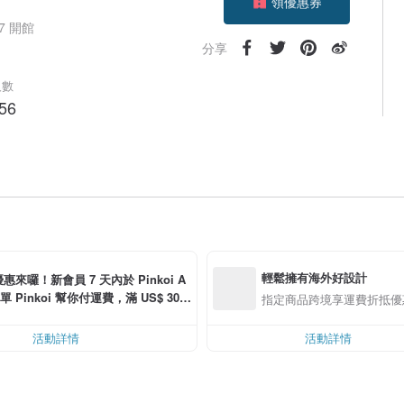
加入關注
17 開館
分享
人數
56
輕鬆擁有海外好設計
惠來囉！新會員 7 天內於 Pinkoi A
單 Pinkoi 幫你付運費，滿 US$ 30.0
指定商品跨境享運費折抵優
可折運費 US$ 6.00
活動詳情
活動詳情