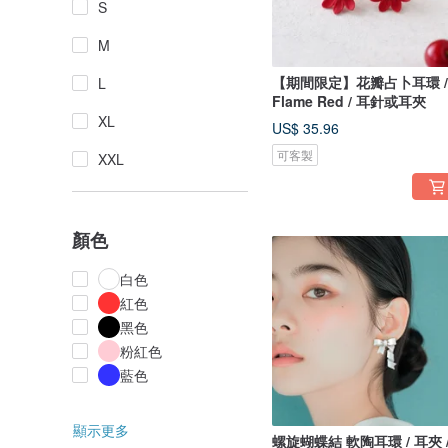
S
M
【期間限定】花瓣占卜耳環 /
L
Flame Red / 耳針或耳夾
XL
US$ 35.96
可客製
XXL
顏色
白色
紅色
黑色
粉紅色
藍色
顯示更多
螺旋蝴蝶結 軟陶耳環 / 耳夾 