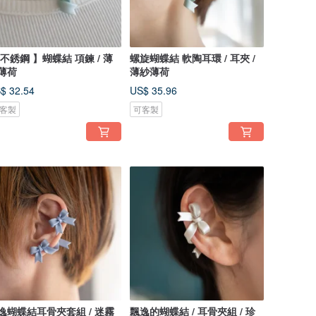
 不銹鋼 】蝴蝶結 項鍊 / 薄
螺旋蝴蝶結 軟陶耳環 / 耳夾 /
薄荷
薄紗薄荷
$ 32.54
US$ 35.96
客製
可客製
逸蝴蝶結耳骨夾套組 / 迷霧
飄逸的蝴蝶結 / 耳骨夾組 / 珍