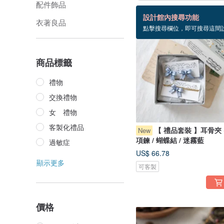
配件飾品
112 個商品
設計館內搜尋功能
衣著良品
點擊搜尋欄位，即可搜尋這間
商品標籤
禮物
交換禮物
女 禮物
客製化禮品
【 禮品套裝 】耳骨夾 
New
項鍊 / 蝴蝶結 / 迷霧藍
過敏症
US$ 66.78
顯示更多
可客製
價格