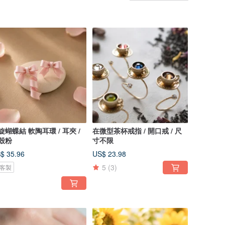
旋蝴蝶結 軟陶耳環 / 耳夾 /
在微型茶杯戒指 / 開口戒 / 尺
殼粉
寸不限
$ 35.96
US$ 23.98
5
(3)
客製