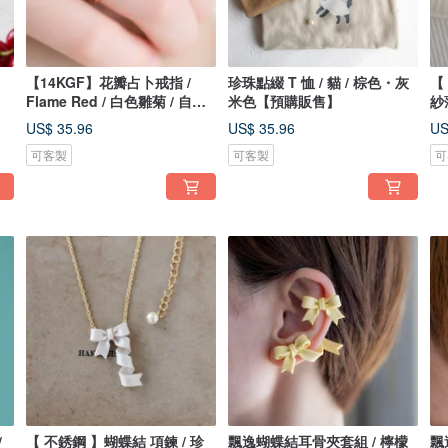
【14KGF】花瓣占卜戒指 /
珍珠點綴 T 恤 / 貓 / 棕色・灰
【
Flame Red / 白色雛菊 / 自由
米色【預購販售】
紗
戒圍
US$ 35.96
US$ 35.96
US
可客製
可客製
可
/
【 不銹鋼 】蝴蝶結 項鍊 / 珍
飄逸蝴蝶結耳骨夾套組 / 檸檬
飄