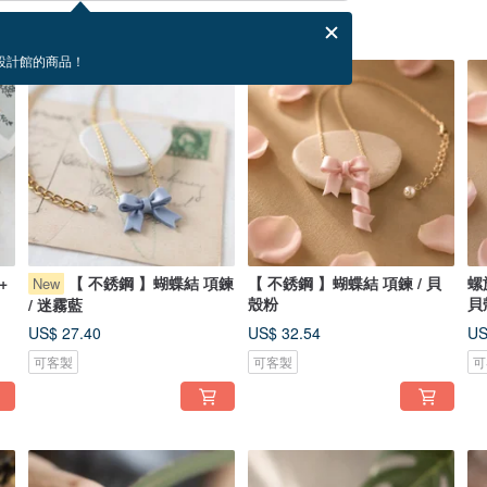
設計館的商品！
+
【 不銹鋼 】蝴蝶結 項鍊
【 不銹鋼 】蝴蝶結 項鍊 / 貝
螺
New
殼粉
貝
/ 迷霧藍
US$ 27.40
US$ 32.54
US
可客製
可客製
可