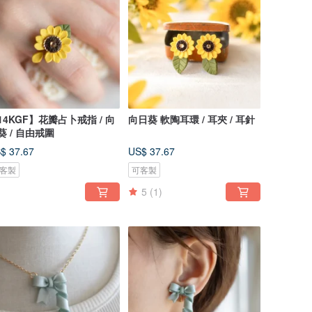
14KGF】花瓣占卜戒指 / 向
向日葵 軟陶耳環 / 耳夾 / 耳針
葵 / 自由戒圍
$ 37.67
US$ 37.67
客製
可客製
5
(1)