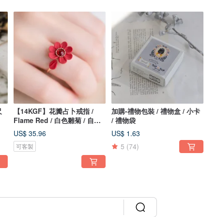
尺
【14KGF】花瓣占卜戒指 /
加購-禮物包裝 / 禮物盒 / 小卡
Flame Red / 白色雛菊 / 自由
/ 禮物袋
戒圍
US$ 35.96
US$ 1.63
5
(74)
可客製