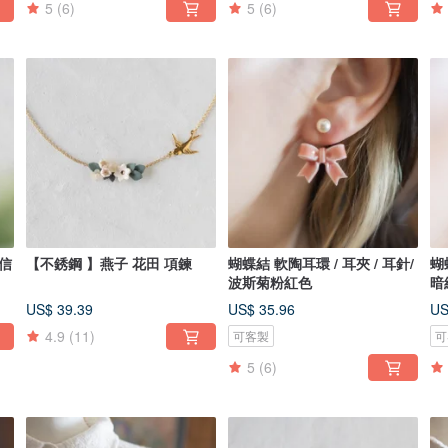
5
(6)
5
(6)
花信
【不銹鋼 】燕子 花田 項鍊
蝴蝶結 軟陶耳環 / 耳夾 / 耳針/
蝴
波斯菊粉紅色
暗
US$ 39.39
US$ 35.96
US
4.9
(11)
可客製
可
5
(6)