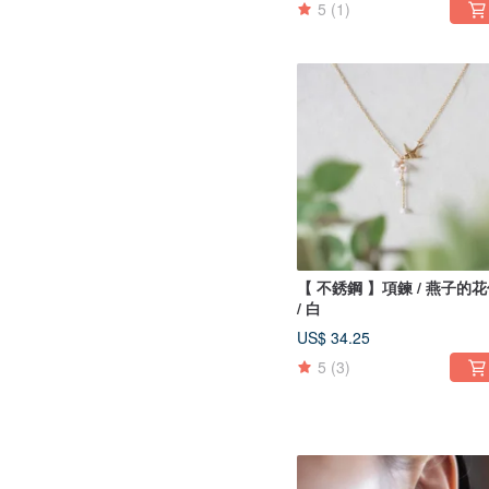
5
(1)
【 不銹鋼 】項鍊 / 燕子的
/ 白
US$ 34.25
5
(3)