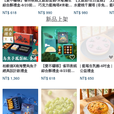
【愛不囉嗦】雀羽夜眠
父親節蛋糕-米歇爾生
【父親節/生日蛋糕】
父
綜合酥禮盒-8/23前早
巧克力藍梅塔#米歇爾
水蜜桃千層塔 (非免運
藍
鳥優惠價
巧克力#藍莓多多
品/限自取或雙北lala)
果
NT$ 618
NT$ 990
NT$ 980
NT
新品上架
柏穀德X南海豐烏魚子
【愛不囉嗦】雀羽夜眠
| 藍莓生乳酪-6吋盒 |
經典設計款禮盒
綜合酥禮盒-8/23前早
公益禮盒
鳥優惠價
NT$ 1,360
NT$ 618
NT$ 650