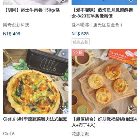
【胡同】起士牛肉卷 150g/條
【愛不囉嗦】藍海星月鳳梨酥禮
盒-8/23前早鳥優惠價
樂奇創新科技
愛不囉嗦 ( 唐氏症基金會 )
NT$ 499
NT$ 525
綠色友善
95 折
Clef.6 6吋季節蔬菜雞肉法式鹹派
【超值組合】好朋派福袋組(鹹派4
入+布丁4入)
Clef.6
花漾朋派