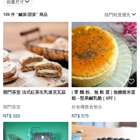
份量尺寸
熱門程度優先
109 件 “
鹹派/甜派
” 商品
開門茶堂 法式紅茶生乳達克瓦茲
| 零 麵 粉、無 麩 質 | 無糖糙米蛋
糕 - 堅果鹹乳酪 ( 6吋 )
開門茶堂
好食機農食整合
NT$ 320
NT$ 575