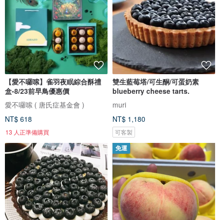
【愛不囉嗦】雀羽夜眠綜合酥禮
雙生藍莓塔/可生酮/可蛋奶素
盒-8/23前早鳥優惠價
blueberry cheese tarts.
愛不囉嗦 ( 唐氏症基金會 )
muri
NT$ 618
NT$ 1,180
13 人正準備購買
可客製
免運