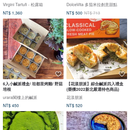
Virgini Tartufi - 松露箱
DolceVita 多茄米拉創意甜點
NT$ 1,360
NT$ 500
NT$ 713
6入小鹹派禮盒/ 坦都里烤雞/ 野菇
【花漾朋派】綜合鹹派四入禮盒
培根
(榮獲2022新北嚴選特色商品)
urara閣樓上的鹹派
花漾朋派
NT$ 450
NT$ 520