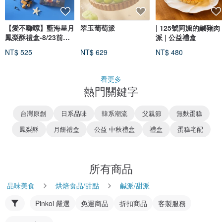
【愛不囉嗦】藍海星月
翠玉葡萄派
| 125號阿嬤的鹹豬肉
鳳梨酥禮盒-8/23前早
派 | 公益禮盒
鳥優惠價
NT$ 525
NT$ 629
NT$ 480
看更多
熱門關鍵字
台灣原創
日系品味
韓系潮流
父親節
無麩蛋糕
鳳梨酥
月餅禮盒
公益 中秋禮盒
禮盒
蛋糕宅配
所有商品
品味美食
烘焙食品/甜點
鹹派/甜派
Pinkoi 嚴選
免運商品
折扣商品
客製服務