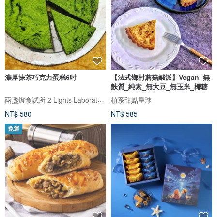
濃厚抹茶巧克力蛋糕6吋
【法式鄉村蘑菇鹹派】Vegan_無
麩質_純素_無大豆_無玉米_椰糖
兩盞燈食試所 2 Lights Laboratory
植系甜點星球
NT$ 580
NT$ 585
免運