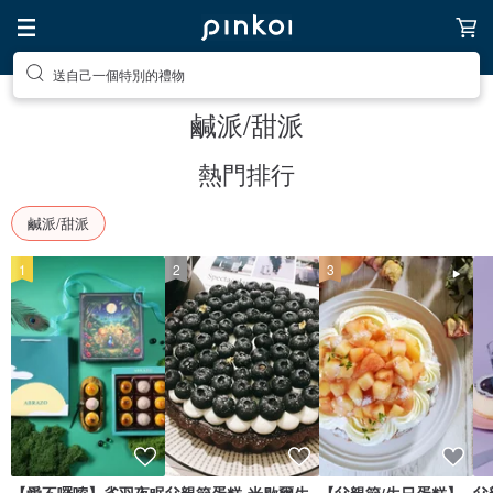
送自己一個特別的禮物
鹹派/甜派
熱門排行
鹹派/甜派
1
2
3