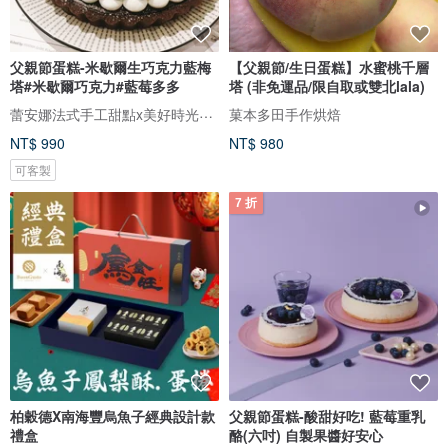
父親節蛋糕-米歇爾生巧克力藍梅
【父親節/生日蛋糕】水蜜桃千層
塔#米歇爾巧克力#藍莓多多
塔 (非免運品/限自取或雙北lala)
蕾安娜法式手工甜點x美好時光咖啡
菓本多田手作烘焙
NT$ 990
NT$ 980
可客製
7 折
柏穀德X南海豐烏魚子經典設計款
父親節蛋糕-酸甜好吃! 藍莓重乳
禮盒
酪(六吋) 自製果醬好安心