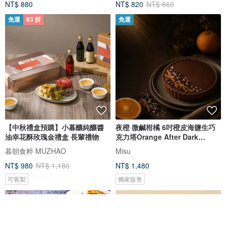
NT$ 880
NT$ 820
NT$ 860
免運
83 折
免運
【中秋禮盒預購】小暮釀純釀醬
夜橙 微鹹柑橘 6吋橙皮海鹽生巧
油幸花酥玫瑰金禮盒 長輩禮物
克力塔Orange After Dark
Chocol
暮朝食粹 MUZHAO
Misu
NT$ 980
NT$ 1,180
NT$ 1,480
可客製
獨家販售