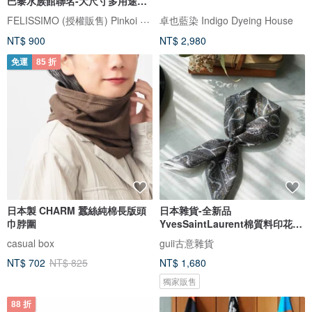
巴黎水族館聯名-大尺寸多用途方
巾 送
FELISSIMO (授權販售) Pinkoi 品牌形象館
卓也藍染 Indigo Dyeing House
NT$ 900
NT$ 2,980
免運
85 折
日本製 CHARM 蠶絲純棉長版頭
日本雜貨-全新品
巾脖圍
YvesSaintLaurent棉質料印花小
方巾/灰/附紙盒
casual box
guii古意雜貨
NT$ 702
NT$ 825
NT$ 1,680
獨家販售
88 折