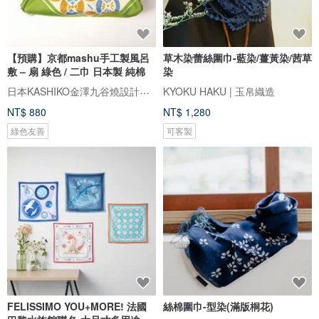
【預購】京都mashu手工製風呂
草木染蕾絲圍巾-藍染/薑黃染/茜草
敷 – 扇 綠色 / 二巾 日本製 純棉
染
日本KASHIKO金澤九谷燒設計文具
KYOKU HAKU | 玉帛織造
NT$ 880
NT$ 1,280
綠色友善
可客製
FELISSIMO YOU+MORE! 法國
絲棉圍巾-型染(滿版桐花)