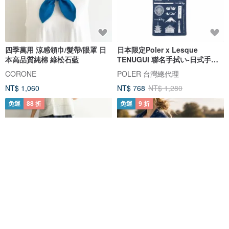
四季萬用 涼感領巾/髮帶/眼罩 日
日本限定Poler x Lesque
本高品質純棉 綠松石藍
TENUGUI 聯名手拭い-日式手巾 /
藍
CORONE
POLER 台灣總代理
NT$ 1,060
NT$ 768
NT$ 1,280
免運
88 折
免運
9 折
一年四季皆宜的時尚單品 繭型牛
手工靛藍棉質圍巾 | 苗族蠟染披肩
仔長裙 240908-1
| 輕盈旅行裹毯