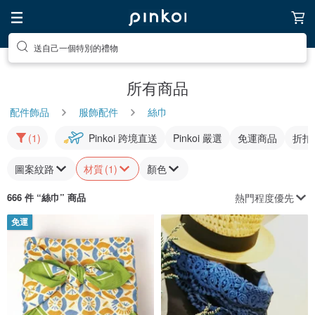
送自己一個特別的禮物
所有商品
配件飾品
服飾配件
絲巾
(1)
Pinkoi 跨境直送
Pinkoi 嚴選
免運商品
折扣
圖案紋路
材質
(1)
顏色
熱門程度優先
666 件 “
絲巾
” 商品
免運