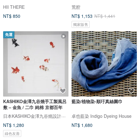
HII THERE
荒腔
NT$ 850
NT$ 1,153
NT$ 1,441
獨家販售
免運
KASHIKO金澤九谷燒手工製風呂
藍染/植物染-順玗真絲圍巾
敷 – 金魚 / 二巾 純棉 京都百年
日本KASHIKO金澤九谷燒設計文具
卓也藍染 Indigo Dyeing House
NT$ 1,280
NT$ 1,680
綠色友善