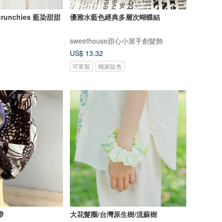
Scrunchies 藍染甜甜
優雅水藍色經典多層次蝴蝶結
sweethouse甜心小屋手創髮飾
US$ 13.32
可客製
獨家販售
帶
大花髮圈/台灣原生樹/流蘇樹