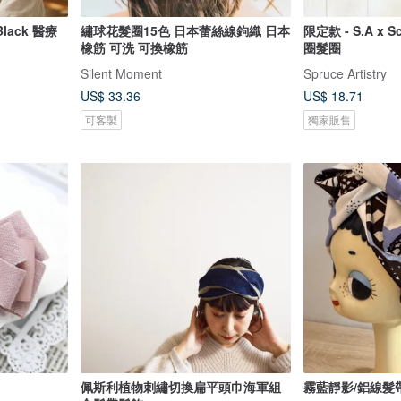
Black 醫療
繡球花髮圈15色 日本蕾絲線鉤織 日本
限定款 - S.A x 
橡筋 可洗 可換橡筋
圈髮圈
Silent Moment
Spruce Artistry
US$ 33.36
US$ 18.71
可客製
獨家販售
佩斯利植物刺繡切換扁平頭巾海軍組
霧藍靜影/鋁線髮