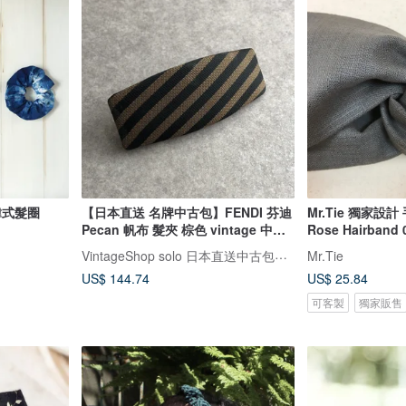
染韓式髮圈
【日本直送 名牌中古包】FENDI 芬迪
Mr.Tie 獨家設
Pecan 帆布 髮夾 棕色 vintage 中古
Rose Hairband 
老品 f3iyva
VintageShop solo 日本直送中古包專賣店
Mr.Tie
US$ 144.74
US$ 25.84
可客製
獨家販售