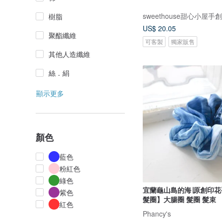
sweethouse甜心小屋手
樹脂
US$ 20.05
聚酯纖維
可客製
獨家販售
其他人造纖維
絲．絹
顯示更多
顏色
藍色
粉紅色
綠色
宜蘭龜山島的海∣原創印
紫色
髮圈】大腸圈 髮圈 髮束
紅色
Phancy's