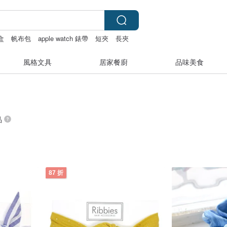
盒
帆布包
apple watch 錶帶
短夾
長夾
風格文具
居家餐廚
品味美食
品
87 折