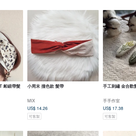
× T 卹緞帶髮
小周末 撞色款 髮帶
手工刺繡 金合歡髮
MIX
手手作室
US$ 14.26
US$ 17.38
可客製
可客製