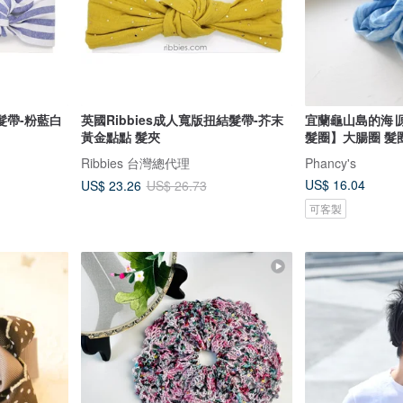
結髮帶-粉藍白
英國Ribbies成人寬版扭結髮帶-芥末
宜蘭龜山島的海∣
黃金點點 髮夾
髮圈】大腸圈 髮
Ribbies 台灣總代理
Phancy's
US$ 16.04
US$ 23.26
US$ 26.73
可客製