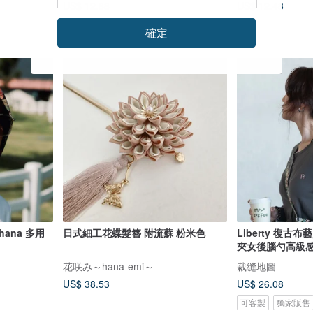
US$ 12.88
US$ 12.48
確定
 Chana 多用
日式細工花蝶髮簪 附流蘇 粉米色
Liberty 復
夾女後腦勺高級
花咲み～hana-emi～
裁縫地圖
US$ 38.53
US$ 26.08
可客製
獨家販售