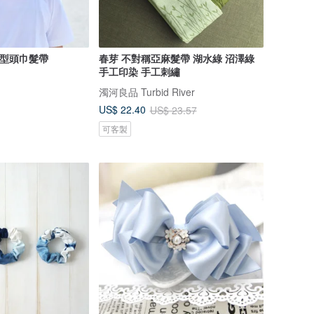
造型頭巾髮帶
春芽 不對稱亞麻髮帶 湖水綠 沼澤綠
手工印染 手工刺繡
濁河良品 Turbid River
US$ 22.40
US$ 23.57
可客製