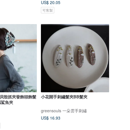
US$ 20.05
可客製
古布藝貝殼抓夾發飾頭飾髮
小花開手刺繡髮夾BB髮夾
感鯊魚夾
greensouls 一朵雲手刺繡
US$ 16.93