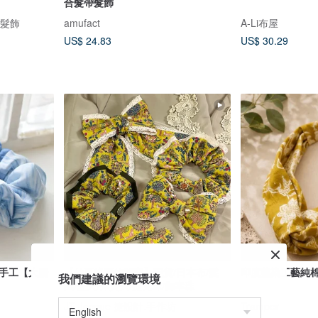
合髮帶髮飾
創髮飾
amufact
A-Li布屋
US$ 24.83
US$ 30.29
花手工【大腸
【仲夏綠野的秘寶】現貨/日本布/髪
印度蓋染工藝純棉
我們建議的瀏覽環境
圈/髮夾/彈簧夾/捷克珠/御幸珠
JT Jacque 捷設計.手作坊
Tramper