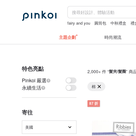
fairy and you
圓筒包
中秋禮盒
禮
主題企劃
時尚潮流
特色亮點
2,000+ 件 “
髮夾/髮圈
” 商
Pinkoi 嚴選
棉
永續生活
87 折
寄往
美國