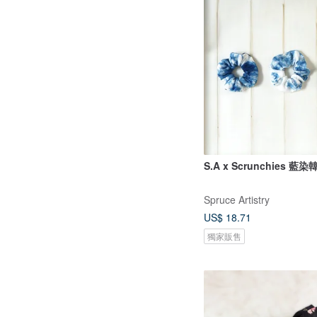
S.A x Scrunchies 藍
Spruce Artistry
US$ 18.71
獨家販售