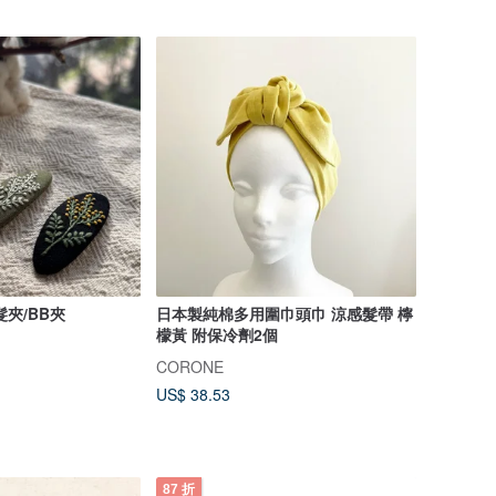
夾/BB夾
日本製純棉多用圍巾頭巾 涼感髮帶 檸
檬黃 附保冷劑2個
CORONE
US$ 38.53
87 折