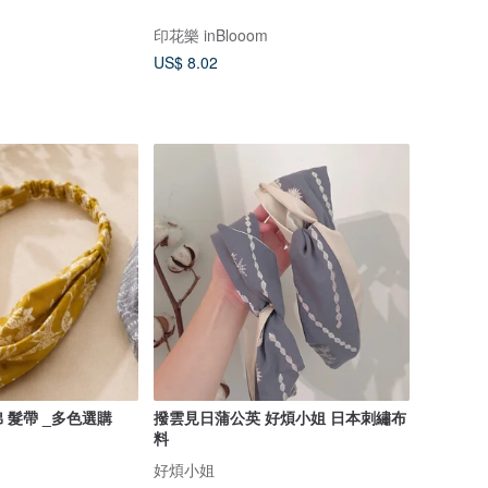
印花樂 inBlooom
US$ 8.02
 髮帶 _多色選購
撥雲見日蒲公英 好煩小姐 日本刺繡布
料
好煩小姐