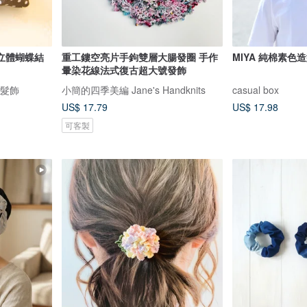
立體蝴蝶結
重工鏤空亮片手鉤雙層大腸發圈 手作
MIYA 純棉素色
暈染花線法式復古超大號發飾
創髮飾
小簡的四季美編 Jane's Handknits
casual box
US$ 17.79
US$ 17.98
可客製