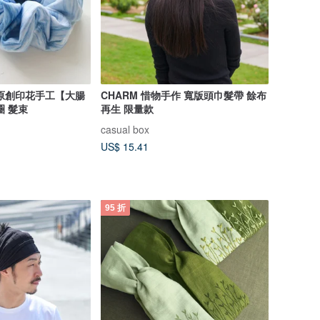
原創印花手工【大腸
CHARM 惜物手作 寬版頭巾髮帶 餘布
圈 髮束
再生 限量款
casual box
US$ 15.41
95 折