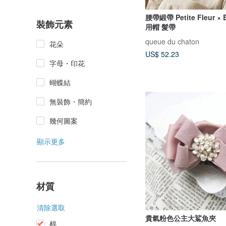
腰帶緞帶 Petite Fleur × 
裝飾元素
用帽 髮帶
queue du chaton
花朵
US$ 52.23
字母・印花
蝴蝶結
無裝飾・簡約
幾何圖案
顯示更多
材質
清除選取
貴氣粉色公主大鯊魚夾
棉