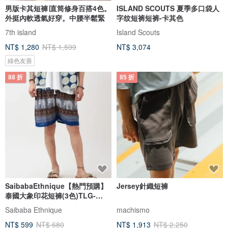
男版卡其短褲∣直筒修身百搭4色。
ISLAND SCOUTS 夏季多口袋人
外挺內軟透氣好穿。中腰半鬆緊
字纹短裤短裤-卡其色
7th island
Island Scouts
NT$ 1,280
NT$ 1,599
NT$ 3,074
綠色友善
88 折
85 折
SaibabaEthnique【熱門預購】
Jersey針織短褲
泰國大象印花短褲(3色)TLG-
6224
Saibaba Ethnique
machismo
NT$ 599
NT$ 680
NT$ 1,913
NT$ 2,250