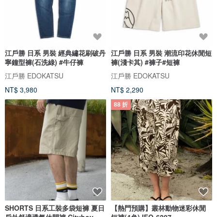
江戶勝 日系 男裝 經典繡花刷破丹
江戶勝 日系 男裝 潮流印花休閒短
寧鐘型褲(石洗綠) #牛仔褲
褲(淺卡其) #褲子#短褲
江戶勝 EDOKATSU
江戶勝 EDOKATSU
NT$ 3,980
NT$ 2,290
88 折
SHORTS 日系工裝多袋短褲 夏日
【熱門預購】叢林動物迷彩休閒
戶外舒適透氣休閒褲 Cityboy
短褲(4色) IFO-6207