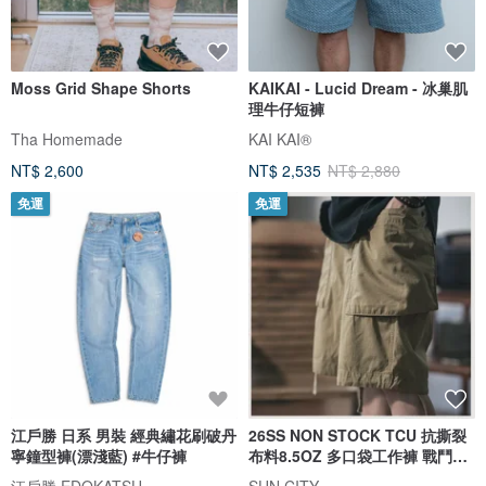
Moss Grid Shape Shorts
KAIKAI - Lucid Dream - 冰巢肌
理牛仔短褲
Tha Homemade
KAI KAI®
NT$ 2,600
NT$ 2,535
NT$ 2,880
免運
免運
江戶勝 日系 男裝 經典繡花刷破丹
26SS NON STOCK TCU 抗撕裂
寧鐘型褲(漂淺藍) #牛仔褲
布料8.5OZ 多口袋工作褲 戰鬥短
褲
江戶勝 EDOKATSU
SUN CITY