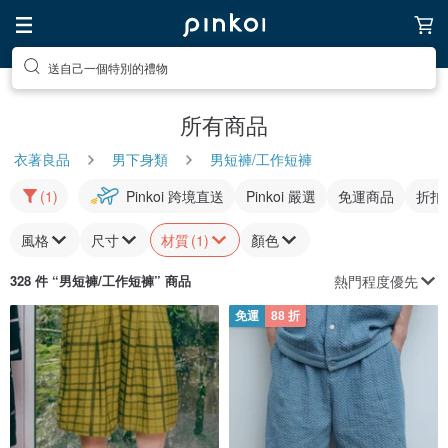
送自己一個特別的禮物
所有商品
衣著良品
男下身類
男短褲/工作短褲
(1)
Pinkoi 跨境直送
Pinkoi 嚴選
免運商品
折扣
風格
尺寸
材質
(1)
顏色
熱門程度優先
328 件 “
男短褲/工作短褲
” 商品
免運
88 折