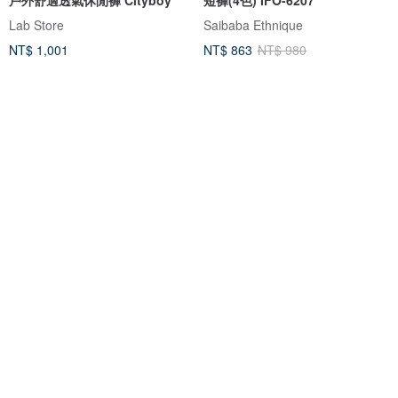
Lab Store
Saibaba Ethnique
NT$ 1,001
NT$ 863
NT$ 980
免運
免運
8 折
江戶勝 日系 男裝 經典側邊印花休
男版卡其短褲∣直筒修身百搭4色。
閒短褲(黑色) #褲子
外挺內軟透氣好穿。中腰半鬆緊
江戶勝 EDOKATSU
7th island
NT$ 1,690
NT$ 1,280
NT$ 1,599
綠色友善
免運
88 折
免運