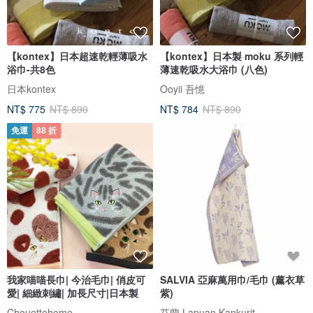
【kontex】日本超速乾輕薄吸水
【kontex】日本製 moku 系列輕
浴巾-共8色
薄速乾吸水大浴巾 (八色)
日本kontex
Ooyii 吾憶
NT$ 775
NT$ 890
NT$ 784
NT$ 890
免運
88 折
我家喵喵長巾| 今治毛巾| 俏皮可
SALVIA 亞麻萬用巾/毛巾 (薰衣草
愛| 細緻刺繡| 加長尺寸|日本製
紫)
Chouettehome
芬蘭 Lapuan Kankurit