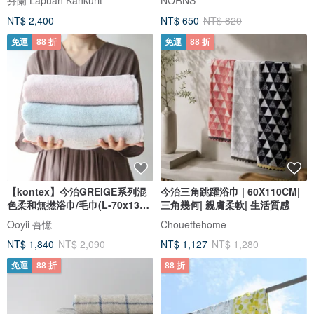
NT$ 2,400
NT$ 650
NT$ 820
免運
88 折
免運
88 折
【kontex】今治GREIGE系列混
今治三角跳躍浴巾 | 60X110CM|
色柔和無撚浴巾/毛巾(L-70x130
三角幾何| 親膚柔軟| 生活質感
cm)
Ooyii 吾憶
Chouettehome
NT$ 1,840
NT$ 2,090
NT$ 1,127
NT$ 1,280
免運
88 折
88 折