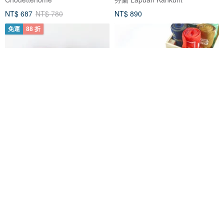
NT$ 687
NT$ 780
NT$ 890
免運
88 折
吉祥家徽緹花長巾| 日本傳統紋樣|
日本丸真│柔膚吸水社團運動毛巾
快乾易擰| 輕盈防曬| 日本製
(共16款)
Chouettehome
丸真今治 Marushin Taiwan
NT$ 687
NT$ 780
NT$ 290
88 折