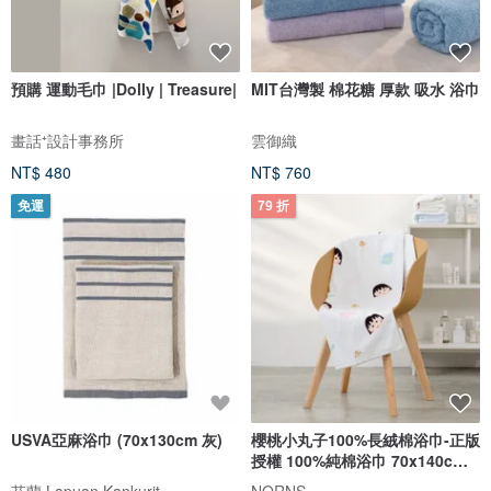
預購 運動毛巾 |Dolly | Treasure|
MIT台灣製 棉花糖 厚款 吸水 浴巾
畫話⁺設計事務所
雲御織
NT$ 480
NT$ 760
免運
79 折
USVA亞麻浴巾 (70x130cm 灰)
櫻桃小丸子100%長絨棉浴巾-正版
授權 100%純棉浴巾 70x140cm
毛巾
芬蘭 Lapuan Kankurit
NORNS