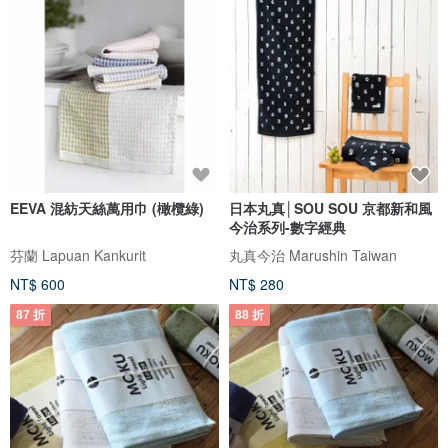
EEVA 混紡天絲萬用巾 (橄欖綠)
日本丸真│SOU SOU 京都新和風
今治系列-數字經典
芬蘭 Lapuan Kankurit
丸真今治 Marushin Taiwan
NT$ 600
NT$ 280
87 折
88 折