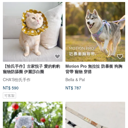
【恰氏手作】古家悦子 愛的豹豹
Motion Pro 無拉扯 防暴衝 狗胸
寵物防舔圈 伊麗莎白圈
背帶 寵物 穿搭
CHA'S恰氏手作
Bella & Pal
NT$ 590
NT$ 787
可客製