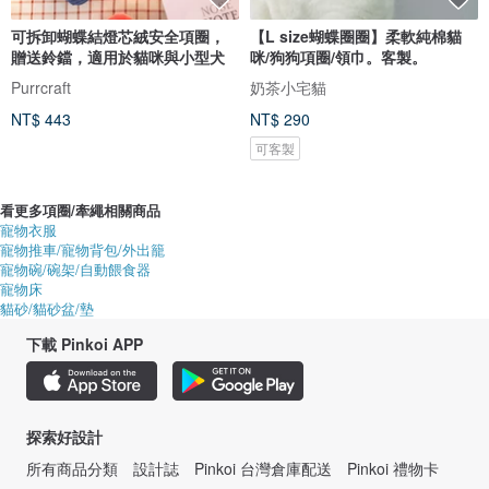
可拆卸蝴蝶結燈芯絨安全項圈，
【L size蝴蝶圈圈】柔軟純棉貓
贈送鈴鐺，適用於貓咪與小型犬
咪/狗狗項圈/領巾。客製。
Purrcraft
奶茶小宅貓
NT$ 443
NT$ 290
可客製
看更多項圈/牽繩相關商品
寵物衣服
寵物推車/寵物背包/外出籠
寵物碗/碗架/自動餵食器
寵物床
貓砂/貓砂盆/墊
下載 Pinkoi APP
探索好設計
所有商品分類
設計誌
Pinkoi 台灣倉庫配送
Pinkoi 禮物卡