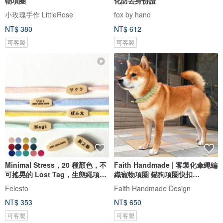
物項圈
化防丟身份證
小玫瑰手作 LittleRose
fox by hand
NT$ 380
NT$ 612
可客製
可客製
Minimal Stress，20 種顏色，不
Faith Handmade | 客製化傘繩編
可搖晃的 Lost Tag，生態繩項
織寵物項圈 貓狗項圈快扣
圈，貓項圈，小型犬，輕便，
Macrame
Felesto
Faith Handmade Design
Lost Tag，軟繩，安全帶扣，包
NT$ 353
NT$ 650
括 Lost Tag，使用再生紗線
可客製
可客製