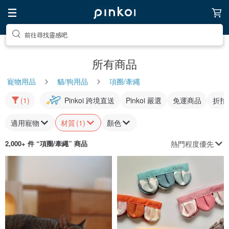
前往尋找靈感吧
所有商品
寵物用品
貓/狗用品
項圈/牽繩
(1)
Pinkoi 跨境直送
Pinkoi 嚴選
免運商品
折扣
適用寵物
材質
(1)
顏色
熱門程度優先
2,000+ 件 “
項圈/牽繩
” 商品