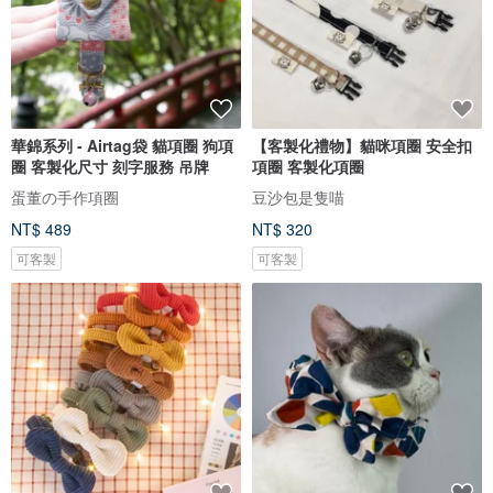
華錦系列 - Airtag袋 貓項圈 狗項
【客製化禮物】貓咪項圈 安全扣
圈 客製化尺寸 刻字服務 吊牌
項圈 客製化項圈
蛋董の手作項圈
豆沙包是隻喵
NT$ 489
NT$ 320
可客製
可客製