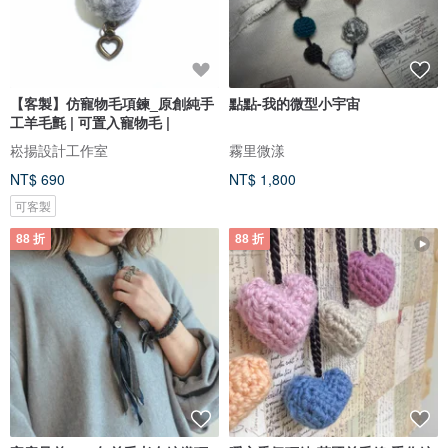
【客製】仿寵物毛項鍊_原創純手
點點-我的微型小宇宙
工羊毛氈 | 可置入寵物毛 |
崧揚設計工作室
霧里微漾
NT$ 690
NT$ 1,800
可客製
88 折
88 折