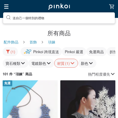
送自己一個特別的禮物
所有商品
配件飾品
首飾
項鍊
(1)
Pinkoi 跨境直送
Pinkoi 嚴選
免運商品
折扣
寶石種類
電鍍顏色
材質
(1)
顏色
熱門程度優先
101 件 “
項鍊
” 商品
免運