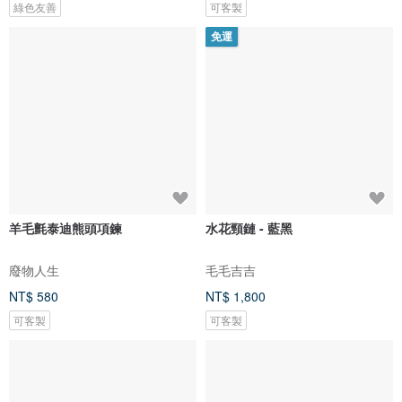
綠色友善
可客製
免運
羊毛氈泰迪熊頭項鍊
水花頸鏈 - 藍黑
廢物人生
毛毛吉吉
NT$ 580
NT$ 1,800
可客製
可客製