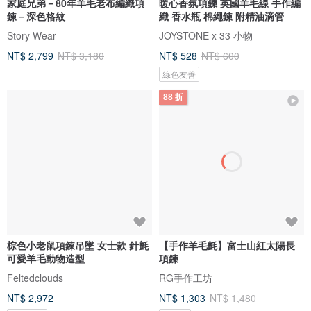
家庭兄弟－80年羊毛老布編織項
暖心香氛項鍊 英國羊毛線 手作編
鍊－深色格紋
織 香水瓶 棉繩鍊 附精油滴管
Story Wear
JOYSTONE x 33 小物
NT$ 2,799
NT$ 3,180
NT$ 528
NT$ 600
綠色友善
88 折
棕色小老鼠項鍊吊墜 女士款 針氈
【手作羊毛氈】富士山紅太陽長
可愛羊毛動物造型
項鍊
Feltedclouds
RG手作工坊
NT$ 2,972
NT$ 1,303
NT$ 1,480