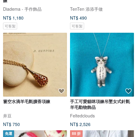
鍊
Diadema - 手作飾品
TenTen 添添手做
NT$ 1,180
NT$ 490
可客製
可客製
簍空水滴羊毛氈擴香項鍊
手工可愛貓咪項鍊吊墜女式針氈
羊毛動物飾品
井豆
Feltedclouds
NT$ 750
NT$ 2,526
免運
88 折