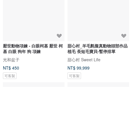
厭世動物項鍊 - 白眼柯基 厭世 柯
甜心村_羊毛氈擬真動物頭部作品
基 白眼 狗年 狗 項鍊
植毛 長短毛寶貝-暫停排單
光和盆子
甜心村 Sweet Life
NT$ 450
NT$ 99,999
可客製
可客製