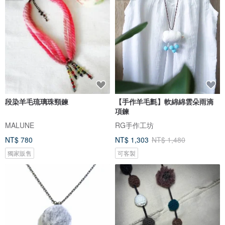
段染羊毛琉璃珠頸鍊
【手作羊毛氈】軟綿綿雲朵雨滴
項鍊
MALUNE
RG手作工坊
NT$ 780
NT$ 1,303
NT$ 1,480
獨家販售
可客製