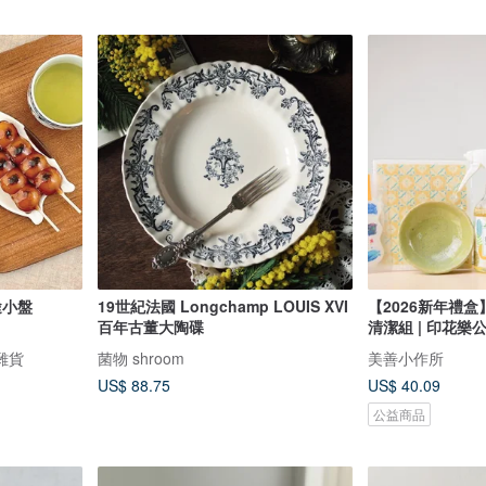
途小盤
19世紀法國 Longchamp LOUIS XVI
【2026新年禮
百年古董大陶碟
清潔組 | 印花樂
活雜貨
菌物 shroom
美善小作所
US$ 88.75
US$ 40.09
公益商品