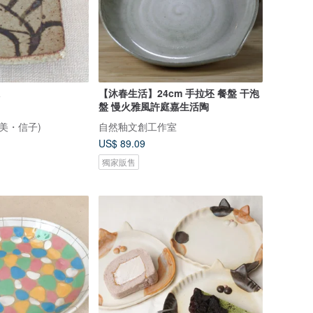
a
【沐春生活】24cm 手拉坯 餐盤 干泡
盤 慢火雅風許庭嘉生活陶
美・信子)
自然釉文創工作室
US$ 89.09
獨家販售