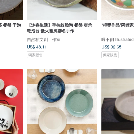
坯 餐盤 干泡
【沐春生活】手拉絞胎陶 餐盤 壺承
*得獎作品*阿嬤家
乾泡台 慢火雅風聯名手作
自然釉文創工作室
嘎不俐 Illustrated
US$ 48.11
US$ 92.65
獨家販售
獨家販售