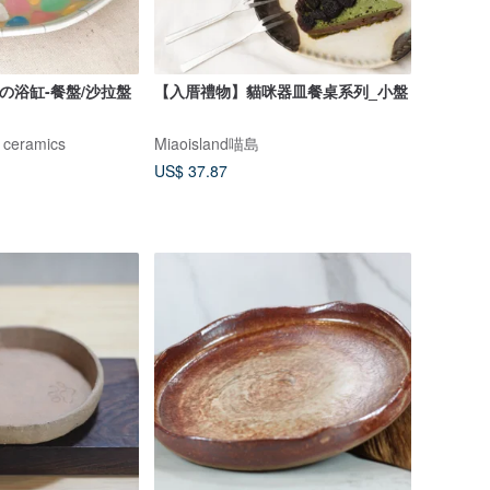
の浴缸-餐盤/沙拉盤
【入厝禮物】貓咪器皿餐桌系列_小盤
 ceramics
Miaoisland喵島
US$ 37.87