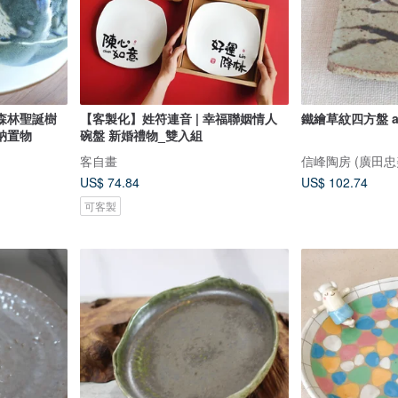
森林聖誕樹
【客製化】姓符連音 | 幸福聯姻情人
鐵繪草紋四方盤 
納置物
碗盤 新婚禮物_雙入組
客自畫
信峰陶房 (廣田忠
US$ 74.84
US$ 102.74
可客製