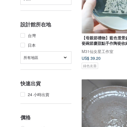
設計館所在地
台灣
【母親節禮物】藍色雪景
瓷碗節慶甜點手作陶瓷收
日本
M31仙女星工作室
所有地區
US$ 39.20
綠色友善
快速出貨
24 小時出貨
價格