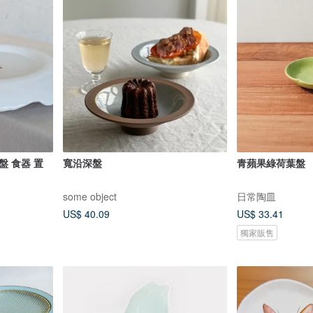
盤 食器 置
寬沿深盤
青蘋果綠荷葉盤
some object
日常陶皿
US$ 40.09
US$ 33.41
獨家販售