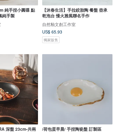
m 純手捏小圓碟 點
【沐春生活】手拉絞胎陶 餐盤 壺承
佩純手製
乾泡台 慢火雅風聯名手作
室
自然釉文創工作室
US$ 65.93
獨家販售
RA 深盤 23cm-共兩
/荷包蛋早晨/ 手捏陶瓷盤 訂製區