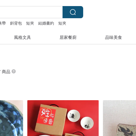
 錶帶
斜背包
短夾
結婚書約
短夾
風格文具
居家餐廚
品味美食
” 商品