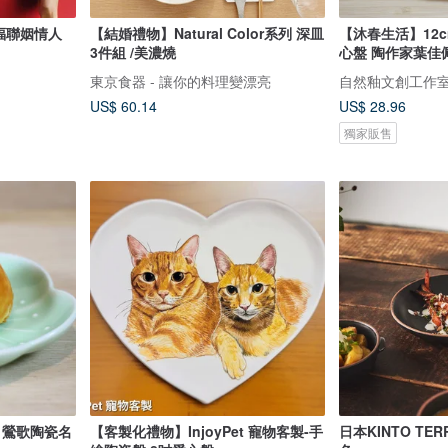
幸福聯姻情人
【結婚禮物】Natural Color系列 深皿
【沐春生活】12c
3件組 /美濃燒
心盤 陶作家葉佳
東京食器 - 讓你的料理變漂亮
自然釉文創工作
US$ 60.14
US$ 28.96
獨家販售
 鶯歌陶瓷名
【客製化禮物】InjoyPet 寵物客製-手
日本KINTO TER