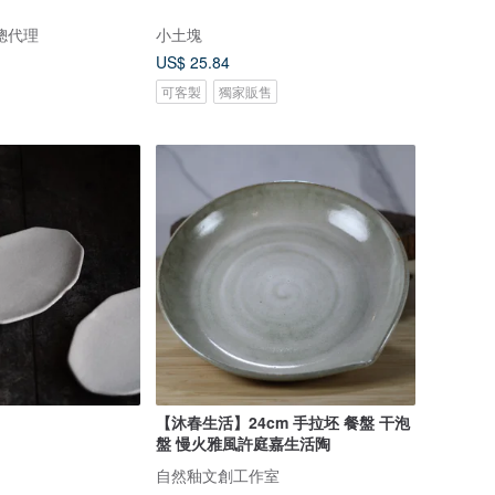
權總代理
小土塊
US$ 25.84
可客製
獨家販售
【沐春生活】24cm 手拉坯 餐盤 干泡
盤 慢火雅風許庭嘉生活陶
自然釉文創工作室