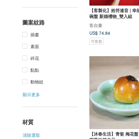
【客製化】姓符連音 | 
碗盤 新婚禮物_雙入組
圖案紋路
客自畫
US$ 74.84
插畫
可客製
素面
碎花
點點
動物紋
顯示更多
材質
【沐春生活】青瓷 梅花盤
清除選取