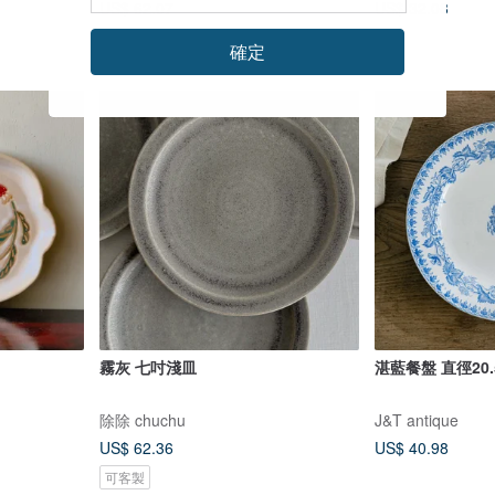
US$ 62.07
US$ 32.08
確定
霧灰 七吋淺皿
湛藍餐盤 直徑20.
除除 chuchu
J&T antique
US$ 62.36
US$ 40.98
可客製