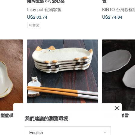
繪陶瓷盤 8吋愛心盤
色
Injoy pet 寵物客製
KINTO 台灣授
US$ 83.74
US$ 74.84
可客製
造型盤/陶瓷
貓的長盤~基本款~5件套
石橢豆皿 踏雪
我們建議的瀏覽環境
716
玉水