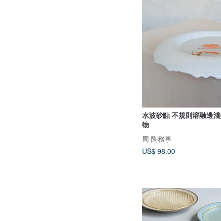
水波砂點 不規則溶融邊淺
物
周 陶務事
US$ 98.00