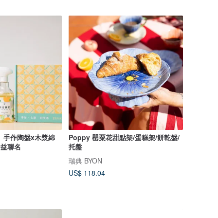
盒】手作陶盤x木漿綿
Poppy 罌粟花甜點架/蛋糕架/餅乾盤/
公益聯名
托盤
瑞典 BYON
US$ 118.04