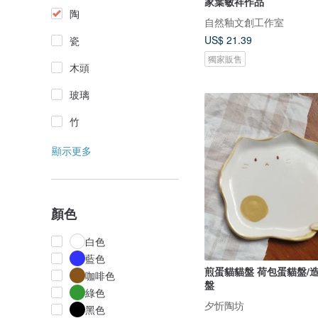
家葉敏祥作品
陶
自然釉文創工作室
US$ 21.39
瓷
獨家販售
木頭
玻璃
竹
顯示更多
顏色
白色
藍色
煎蛋貓貓盤 荷包蛋貓盤/
咖啡色
盤
綠色
夕忻陶坊
黑色