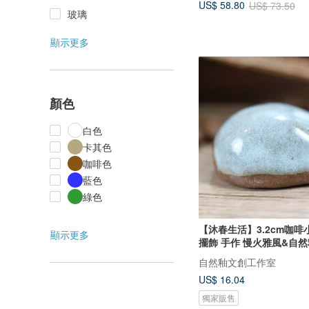
US$ 58.80
US$ 73.50
玻璃
顯示更多
顏色
白色
卡其色
咖啡色
藍色
綠色
【沐春生活】3.2cm咖啡
顯示更多
擺飾 手作 慢火雅風&自然
自然釉文創工作室
US$ 16.04
獨家販售