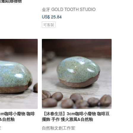
喬遷結婚禮物
金牙 GOLD TOOTH STUDIO
US$ 25.84
可客製
cm咖啡小廢物 咖啡
【沐春生活】3cm咖啡小廢物 咖啡豆
風&自然釉
擺飾 手作 慢火雅風&自然釉
室
自然釉文創工作室