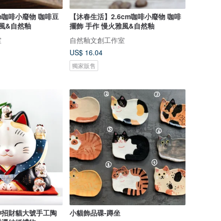
m咖啡小廢物 咖啡豆
【沐春生活】2.6cm咖啡小廢物 咖啡
雅風&自然釉
擺飾 手作 慢火雅風&自然釉
室
自然釉文創工作室
US$ 16.04
獨家販售
神招財貓大號手工陶
小貓飾品碟-蹲坐