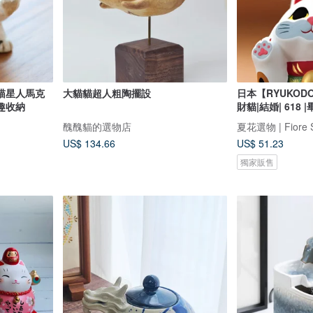
喵星人馬克
大貓貓超人粗陶擺設
日本【RYUKOD
趣收納
財貓|結婚| 618 
醜醜貓的選物店
夏花選物 | Fiore 
US$ 134.66
US$ 51.23
獨家販售