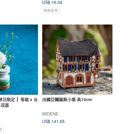
US$ 16.04
獨家販售
地球日限定 】母栽 x 台
法國亞爾薩斯小屋 高14cm
子花器
MIDENE
US$ 141.65
售