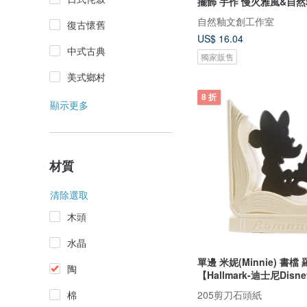
擺飾 手作 慢火雅風&自然
自然釉文創工作室
復古懷舊
US$ 16.04
中式古典
獨家販售
美式鄉村
8 折
顯示更多
材質
清除選取
木頭
水晶
單邊 米妮(Minnie) 書檔
陶
【Hallmark-迪士尼Disn
205剪刀石頭紙
棉