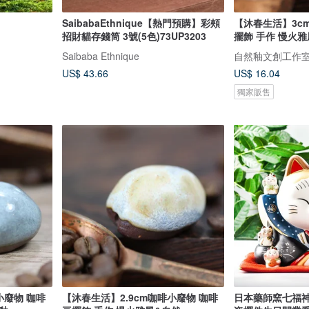
SaibabaEthnique【熱門預購】彩頰
【沐春生活】3c
招財貓存錢筒 3號(5色)73UP3203
擺飾 手作 慢火
Saibaba Ethnique
自然釉文創工作
US$ 43.66
US$ 16.04
獨家販售
小廢物 咖啡
【沐春生活】2.9cm咖啡小廢物 咖啡
日本藥師窯七福