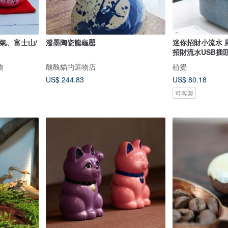
氣、富士山/
潑墨陶瓷龍龜罌
迷你招財小流水 風生水起 財源滾滾
招財流水USB插
物
醜醜貓的選物店
植覺
US$ 244.83
US$ 80.18
可客製