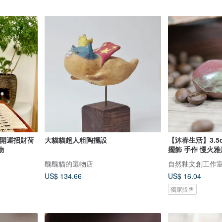
-開運招財荷
大貓貓超人粗陶擺設
【沐春生活】3.5
物
擺飾 手作 慢火
醜醜貓的選物店
自然釉文創工作
US$ 134.66
US$ 16.04
獨家販售