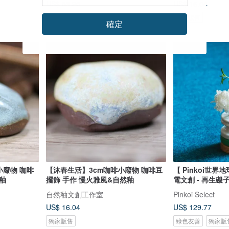
US$ 53.25
US$ 16.04
獨家販售
確定
小廢物 咖啡
【沐春生活】3cm咖啡小廢物 咖啡豆
【 Pinkoi世界
釉
擺飾 手作 慢火雅風&自然釉
電文創 - 再生礙
自然釉文創工作室
Pinkoi Select
US$ 16.04
US$ 129.77
獨家販售
綠色友善
獨家販