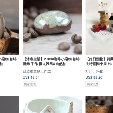
小廢物 咖啡
【沐春生活】2.9cm咖啡小廢物 咖啡
【好日戀物】荷蘭
釉
擺飾 手作 慢火雅風&自然釉
夫特藍陶小屋 #3
自然釉文創工作室
好日。戀物
US$ 16.04
US$ 88.20
獨家販售
獨家販售