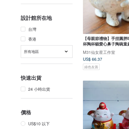
設計館所在地
台灣
【母親節禮物】手捏圓胖
香港
杯陶杯貓愛心鼻子陶碗童
所有地區
M31仙女星工作室
US$ 66.37
綠色友善
快速出貨
24 小時出貨
價格
US$10 以下