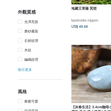
地藏王菩薩 冥想
外觀質感
kazenoko-nippon
光澤亮面
US$ 49.66
磨砂霧面
石材紋理
木紋
編織紋理
顯示更多
風格
療癒可愛
【沐春生活】3.4cm咖啡
日式侘寂