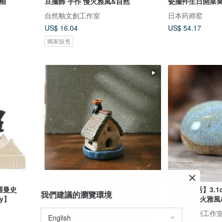
釉
豆擺飾 手作 慢火雅風&自然
瓷擺件生日開業
自然釉文創工作室
日本药师窑
US$ 16.04
US$ 54.17
獨家販售
 羅曼史
手作陶土陶泥擺件 塔香座 望天小屋
【沐春生活】3.1
我們建議的瀏覽環境
ey】
豆 手作 慢火雅
Sun Fu Shy 不喜歡太陽的太陽花
自然釉文創工作