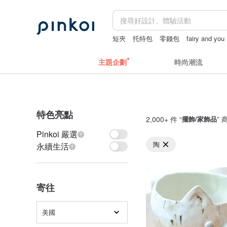
短夾
托特包
零錢包
fairy and you
主題企劃
時尚潮流
特色亮點
2,000+ 件 “
擺飾/家飾品
” 
Pinkoi 嚴選
陶
永續生活
寄往
美國