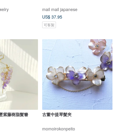
welry
mail mail japanese
US$ 37.95
可客製
垂墜紫藤樹脂髮簪
古董中提琴髮夾
momoirokonpeito