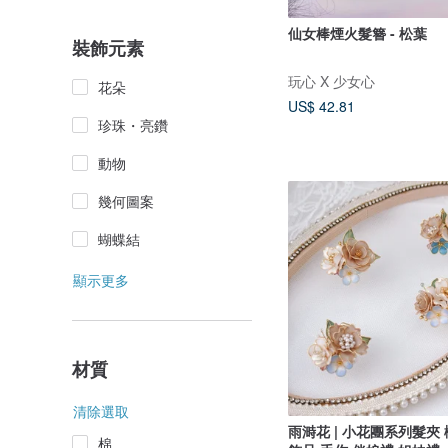
仙女棒煙火髮簪 - 松葉
裝飾元素
玩心 X 少女心
花朵
US$ 42.81
珍珠・亮鑽
動物
幾何圖案
蝴蝶結
顯示更多
材質
清除選取
雨溡花 | 小花團系列髮夾
棉