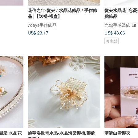
花信之年-髮夾 / 水晶花飾品 / 手作飾
髮夾水晶花_忘憂森
品 |【送禮-禮盒】
點飾品
7days手作飾品
US$ 23.17
US$ 43.66
可客製
 樹脂 水晶花
施華洛世奇水晶-水晶海棠髮梳/髮飾
聖誕白雪髮夾