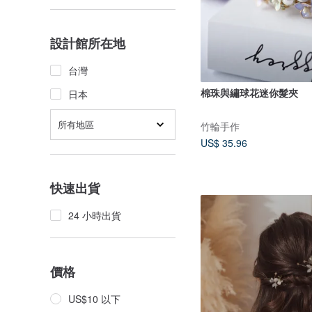
設計館所在地
台灣
棉珠與繡球花迷你髮夾
日本
所有地區
竹輪手作
US$ 35.96
快速出貨
24 小時出貨
價格
US$10 以下