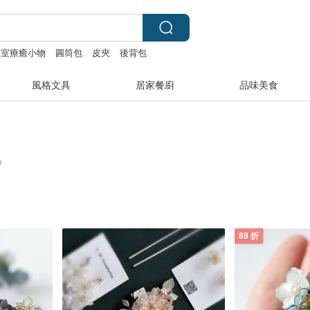
公室療癒小物
圓筒包
皮夾
後背包
風格文具
居家餐廚
品味美食
88 折