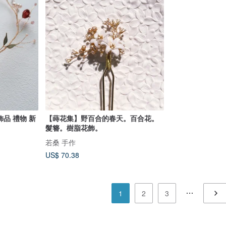
飾品 禮物 新
【蒔花集】野百合的春天。百合花。
髮簪。樹脂花飾。
若桑 手作
US$ 70.38
1
2
3