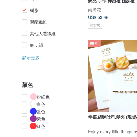
飾品 手作 伴娘禮 姐妹禮
雨溡花
樹脂
US$ 53.46
聚酯纖維
可客製
其他人造纖維
88 折
絲．絹
顯示更多
顏色
粉紅色
白色
藍色
幸福.貓咪吐司.髮
紫色
紅色
Enjoy every little things 