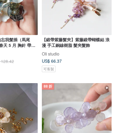
勿忘我髮插（馬尾
【緞帶紫藤髮夾】紫藤緞帶蝴蝶結 浪
天 5 月 胸針 帶留
漫 手工銅線樹脂 髮夾髮飾
條編織 線條藝術 美
Oli studio
US$ 66.37
 128.42
可客製
88 折