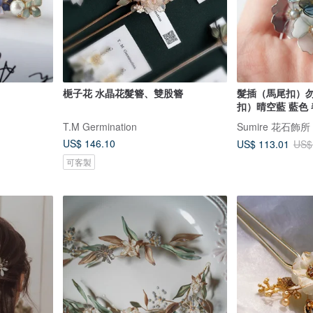
梔子花 水晶花髮簪、雙股簪
髮插（馬尾扣）
扣）晴空藍 藍色 春
（和服腰帶扣）線
T.M Germination
Sumire 花石飾所
式花藝
US$ 146.10
US$ 113.01
US$
可客製