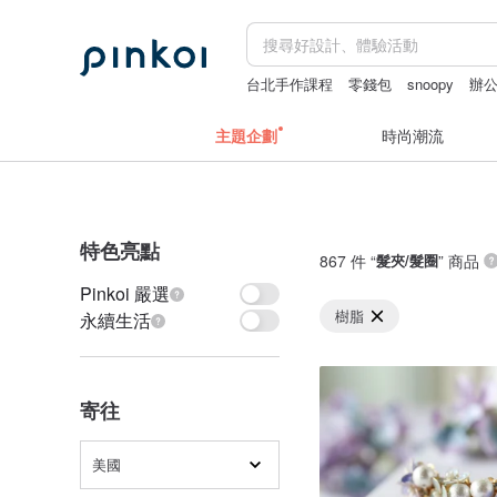
台北手作課程
零錢包
snoopy
辦
+miffy
主題企劃
時尚潮流
特色亮點
867 件 “
髮夾/髮圈
” 商品
Pinkoi 嚴選
樹脂
永續生活
寄往
美國