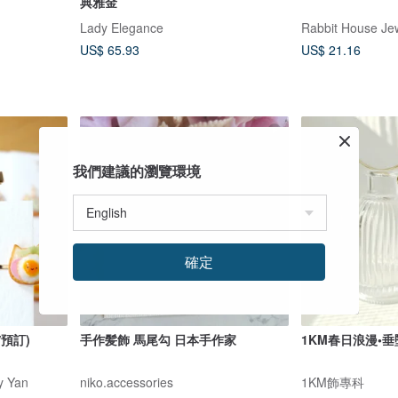
典雅金
Lady Elegance
Rabbit House Je
US$ 65.93
US$ 21.16
我們建議的瀏覽環境
確定
夾 (現貨/預訂)
手作髪飾 馬尾勾 日本手作家
1KM春日浪漫•
by Yan
niko.accessories
1KM飾專科