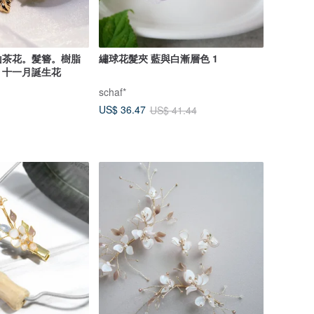
山茶花。髮簪。樹脂
繡球花髮夾 藍與白漸層色 1
。十一月誕生花
schaf*
US$ 36.47
US$ 41.44