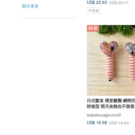
US$ 22.63
US$ 25.71
顯示更多
可客製
88 折
日式髮束 環形髮圈 瞬間完
秒造型 雨天炎熱也不脫落
wakakusajpnmotif
US$ 16.58
US$ 18.84