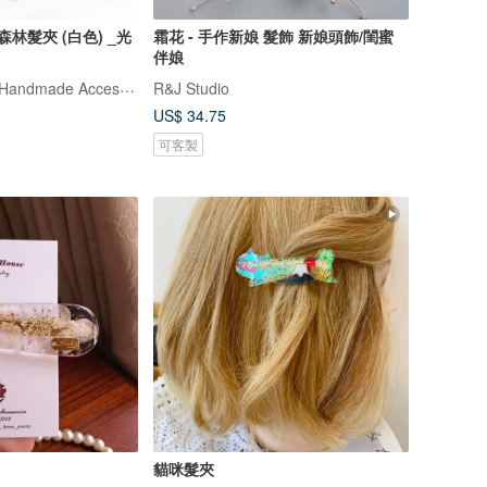
林髮夾 (白色) _光
霜花 - 手作新娘 髮飾 新娘頭飾/閨蜜
伴娘
光點手感溫飾 Lit Handmade Accessorie
R&J Studio
US$ 34.75
可客製
貓咪髮夾