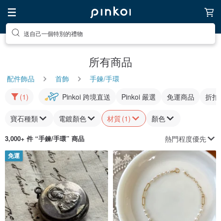
送自己一個特別的禮物
所有商品
配件飾品
首飾
手鍊/手環
(1)
Pinkoi 跨境直送
Pinkoi 嚴選
免運商品
折扣
寶石種類
電鍍顏色
材質
(1)
顏色
熱門程度優先
3,000+ 件 “
手鍊/手環
” 商品
免運