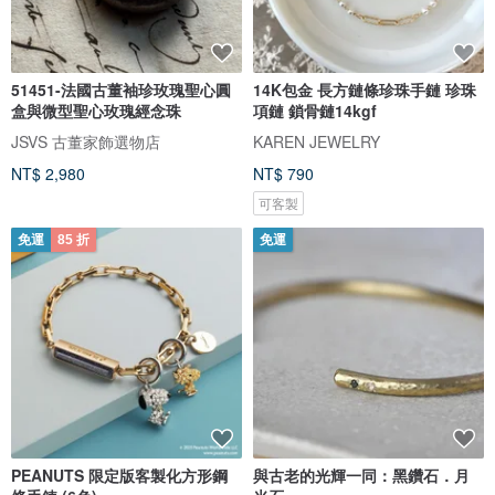
51451-法國古董袖珍玫瑰聖心圓
14K包金 長方鏈條珍珠手鏈 珍珠
盒與微型聖心玫瑰經念珠
項鏈 鎖骨鏈14kgf
JSVS 古董家飾選物店
KAREN JEWELRY
NT$ 2,980
NT$ 790
可客製
免運
85 折
免運
PEANUTS 限定版客製化方形鋼
與古老的光輝一同：黑鑽石．月