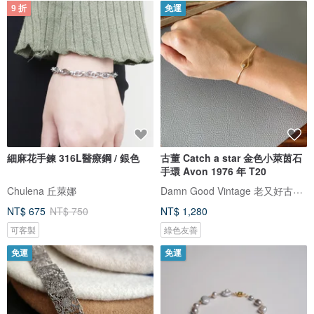
9 折
免運
細麻花手鍊 316L醫療鋼 / 銀色
古董 Catch a star 金色小萊茵石
手環 Avon 1976 年 T20
Damn Good Vintage 老又好古董珠寶
Chulena 丘萊娜
NT$ 675
NT$ 750
NT$ 1,280
可客製
綠色友善
免運
免運