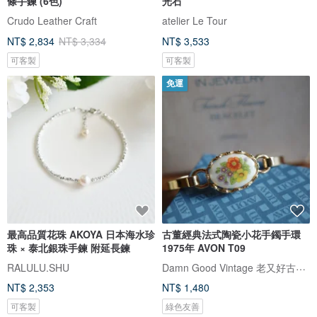
條手鍊 (6色)
光石
Crudo Leather Craft
atelier Le Tour
NT$ 2,834
NT$ 3,334
NT$ 3,533
可客製
可客製
免運
最高品質花珠 AKOYA 日本海水珍
古董經典法式陶瓷小花手鐲手環
珠 × 泰北銀珠手鍊 附延長鍊
1975年 AVON T09
Damn Good Vintage 老又好古董珠寶
RALULU.SHU
NT$ 2,353
NT$ 1,480
可客製
綠色友善