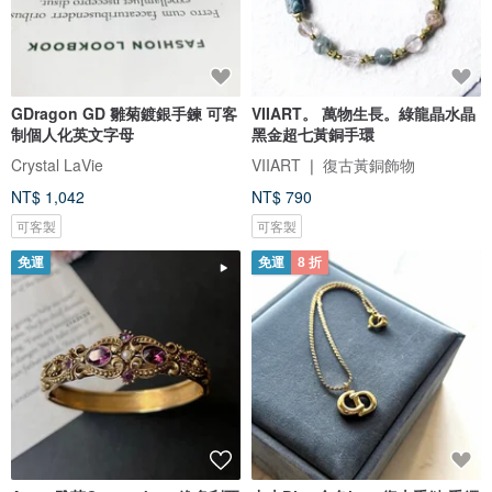
GDragon GD 雛菊鍍銀手鍊 可客
VIIART。 萬物生長。綠龍晶水晶
制個人化英文字母
黑金超七黃銅手環
Crystal LaVie
VIIART ❘ 復古黃銅飾物
NT$ 1,042
NT$ 790
可客製
可客製
免運
免運
8 折