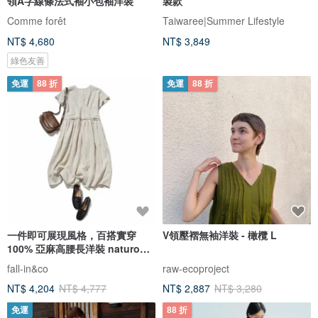
領A字線條法式袖小包袖洋裝
製款
Comme forêt
Taiwaree|Summer Lifestyle
NT$ 4,680
NT$ 3,849
綠色友善
免運
88 折
免運
88 折
一件即可展現風格，百搭實穿
V領壓褶無袖洋裝 - 橄欖 L
100% 亞麻高腰長洋裝 naturo
color 260607-1
fall-in&co
raw-ecoproject
NT$ 4,204
NT$ 4,777
NT$ 2,887
NT$ 3,280
免運
88 折