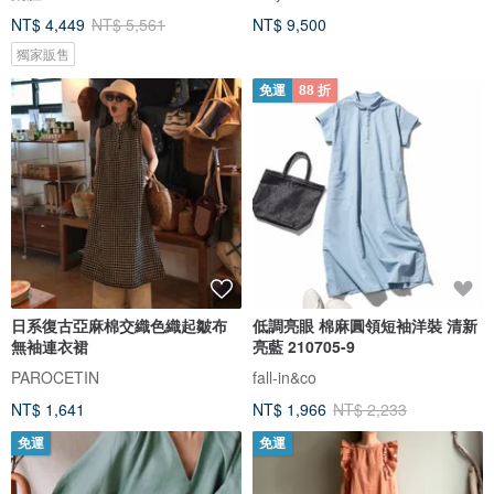
NT$ 4,449
NT$ 5,561
NT$ 9,500
獨家販售
免運
88 折
日系復古亞麻棉交織色織起皺布
低調亮眼 棉麻圓領短袖洋裝 清新
無袖連衣裙
亮藍 210705-9
PAROCETIN
fall-in&co
NT$ 1,641
NT$ 1,966
NT$ 2,233
免運
免運