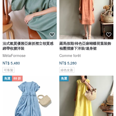
法式氣質優雅亞麻抓褶立領質感
羅馬假期/柿色亞麻蝴蝶荷葉裝飾
綁帶收腰洋裝
袖壓摺膝下洋裝/連身裙
MétaFormose
Comme forêt
NT$ 5,480
NT$ 5,280
可客製
綠色友善
免運
88 折
免運