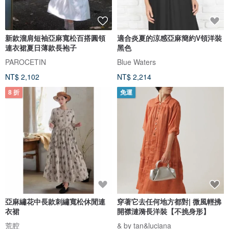
新款溜肩短袖亞麻寬松百搭圓領
適合炎夏的涼感亞麻簡約V領洋裝
連衣裙夏日薄款長袍子
黑色
PAROCETIN
Blue Waters
NT$ 2,102
NT$ 2,214
8 折
免運
亞麻繡花中長款刺繡寬松休閒連
穿著它去任何地方都對| 微風輕拂
衣裙
開襟漣漪長洋裝【不挑身形】
荒腔
& by tan&luciana