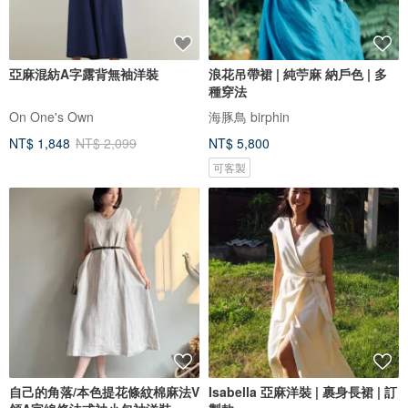
亞麻混紡A字露背無袖洋裝
浪花吊帶裙 | 純苧麻 納戶色 | 多
種穿法
On One's Own
海豚鳥 birphin
NT$ 1,848
NT$ 2,099
NT$ 5,800
可客製
自己的角落/本色提花條紋棉麻法V
Isabella 亞麻洋裝 | 裹身長裙 | 訂