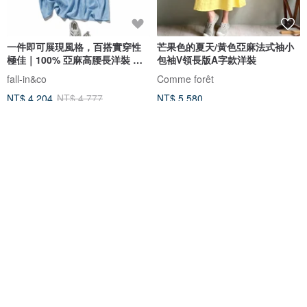
一件即可展現風格，百搭實穿性
芒果色的夏天/黃色亞麻法式袖小
極佳｜100% 亞麻高腰長洋裝 藍
包袖V領長版A字款洋裝
色 260607-2
fall-in&co
Comme forêt
NT$ 4,204
NT$ 4,777
NT$ 5,580
綠色友善
免運
88 折
免運
88 折
低調亮眼 棉麻圓領短袖洋裝 復古
V領荷葉背心洋裝 - 霧藍
灰綠 210705-7