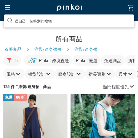
送自己一個特別的禮物
所有商品
衣著良品
洋裝/連身裙褲
洋裝/連身裙
(1)
Pinkoi 跨境直送
Pinkoi 嚴選
免運商品
折扣
風格
領型設計
腰身設計
裙長類別
尺寸
熱門程度優先
125 件 “
洋裝/連身裙
” 商品
免運
88 折