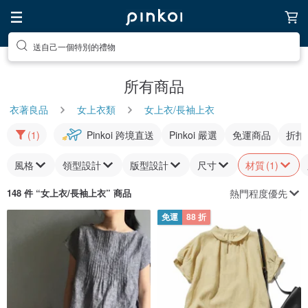
送自己一個特別的禮物
所有商品
衣著良品
女上衣類
女上衣/長袖上衣
(1)
Pinkoi 跨境直送
Pinkoi 嚴選
免運商品
折扣
風格
領型設計
版型設計
尺寸
材質
(1)
熱門程度優先
148 件 “
女上衣/長袖上衣
” 商品
免運
88 折