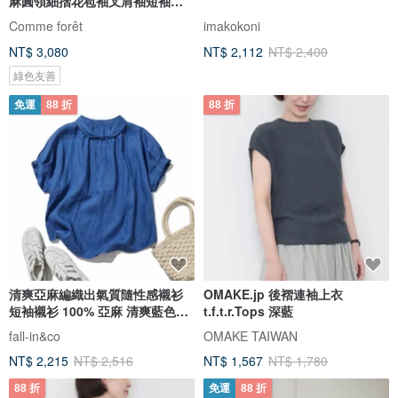
麻圓領細摺花苞袖叉肩袖短袖上
衣
Comme forêt
imakokoni
NT$ 3,080
NT$ 2,112
NT$ 2,400
綠色友善
免運
88 折
88 折
清爽亞麻編織出氣質隨性感襯衫
OMAKE.jp 後褶連袖上衣
短袖襯衫 100% 亞麻 清爽藍色
t.f.t.r.Tops 深藍
260719-2
fall-in&co
OMAKE TAIWAN
NT$ 2,215
NT$ 2,516
NT$ 1,567
NT$ 1,780
88 折
免運
88 折