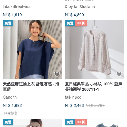
inboxStreetwear
& by tan&luciana
NT$ 1,919
NT$ 4,800
免運
免運
88 折
天然亞麻短袖上衣 舒適著感 - 海
夏日經典單品 小格紋 100% 亞麻
軍藍
長袖襯衫 260711-1
Candith
fall-in&co
NT$ 1,692
NT$ 2,463
NT$ 2,798
獨家販售
免運
免運
88 折