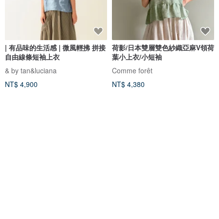
| 有品味的生活感 | 微風輕拂 拼接
荷影/日本雙層雙色紗織亞麻V領荷
自由線條短袖上衣
葉小上衣/小短袖
& by tan&luciana
Comme forêt
NT$ 4,900
NT$ 4,380
綠色友善
免運
88 折
免運
88 折
從辦公室到休閒場合皆適用 純棉
一襲法國風情，薰衣草手繡亞麻