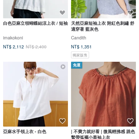
白色亞麻立領蝴蝶結涼上衣 / 短袖
天然亞麻短袖上衣 附紅色刺繡 舒
適穿著 藍灰色
imakokoni
Candith
NT$ 2,112
NT$ 2,400
NT$ 1,351
獨家販售
免運
亞麻水手領上衣 - 白色
| 不費力就好看 | 微風輕拂感 跳色
繫帶弧襬小蓋袖上衣