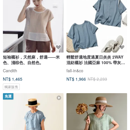
短袖襯衫，天然麻，舒適——米
輕鬆舒適地度過夏日炎炎 2WAY
色、淺棕色、自然色。
混紡襯衫 法國亞麻 100% 帶灰調
的淺藍色 260523-4
Candith
fall-in&co
NT$ 1,465
NT$ 1,966
NT$ 2,233
獨家販售
免運