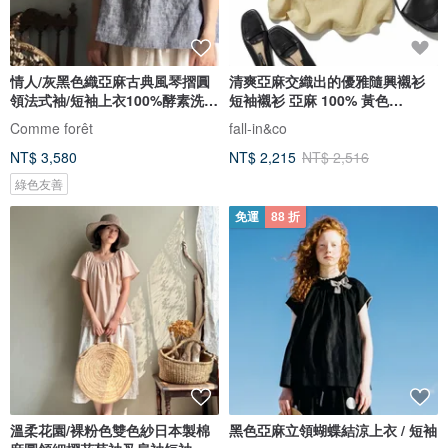
情人/灰黑色織亞麻古典風琴摺圓
清爽亞麻交織出的優雅隨興襯衫
領法式袖/短袖上衣100%酵素洗亞
短袖襯衫 亞麻 100% 黃色
麻
260719-3
Comme forêt
fall-in&co
NT$ 3,580
NT$ 2,215
NT$ 2,516
綠色友善
免運
88 折
溫柔花園/裸粉色雙色紗日本製棉
黑色亞麻立領蝴蝶結涼上衣 / 短袖