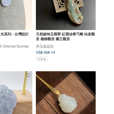
玉光系列 - 台灣設計
天然緬甸玉翡翠 紅翡油青巧雕 站姿觀
音 楊柳觀音 藥王觀音
iental Sunrise
淳玉晶品坊
US$ 668.14
可客製