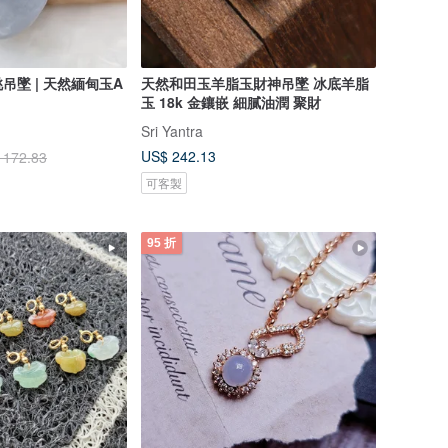
吊墜 | 天然緬甸玉A
天然和田玉羊脂玉財神吊墜 冰底羊脂
玉 18k 金鑲嵌 細膩油潤 聚財
Sri Yantra
US$ 242.13
 172.83
可客製
95 折