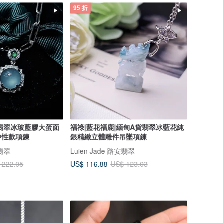
95 折
貨翡翠冰玻藍膠大蛋面
福祿|藍花福鹿|緬甸A貨翡翠冰藍花純
中性款項鍊
銀精緻立體雕件吊墜項鍊
安翡翠
Luien Jade 路安翡翠
US$ 116.88
 222.05
US$ 123.03