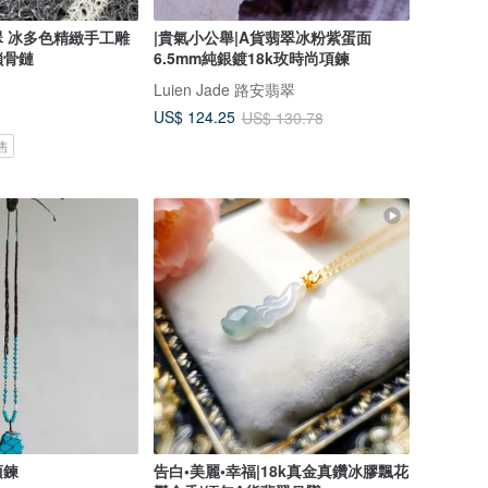
 冰多色精緻手工雕
|貴氣小公舉|A貨翡翠冰粉紫蛋面
鎖骨鏈
6.5mm純銀鍍18k玫時尚項鍊
Luien Jade 路安翡翠
US$ 124.25
US$ 130.78
售
項鍊
告白•美麗•幸福|18k真金真鑽冰膠飄花