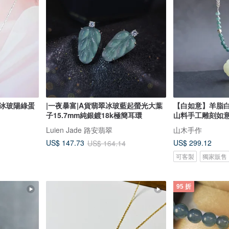
翠冰玻陽綠蛋
|一夜暴富|A貨翡翠冰玻藍起螢光大葉
【白如意】羊脂
子15.7mm純銀鍍18k極簡耳環
山料手工雕刻如
Luien Jade 路安翡翠
山木手作
US$ 299.12
US$ 147.73
US$ 164.14
可客製
獨家販售
95 折