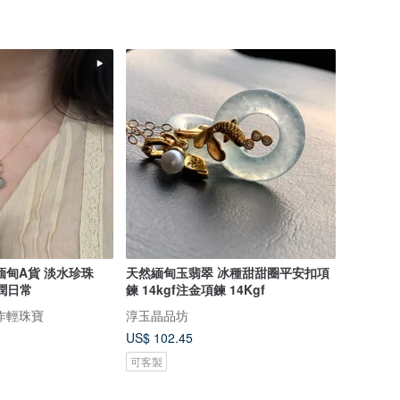
緬甸A貨 淡水珍珠
天然緬甸玉翡翠 冰種甜甜圈平安扣項
溫潤日常
鍊 14kgf注金項鍊 14Kgf
作輕珠寶
淳玉晶品坊
US$ 102.45
可客製