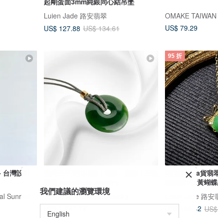
起剛蛋面3mm純銀同心結吊墜
Luien Jade 路安翡翠
OMAKE TAIWAN
US$ 79.29
US$ 127.88
US$ 134.61
95 折
- 台灣設計
臺灣玉平安扣項鍊 | 圓靜・凝翠 | 玉識
|有財甜心|a貨翡
形態 JadeStyle Jewelry
純銀鍍18k黃蝴
我們建議的瀏覽環境
 Sunrise
玉識形態 JadeStyle Jewelry
Luien Jade 路
US$ 1,247.19
US$ 168.42
US$