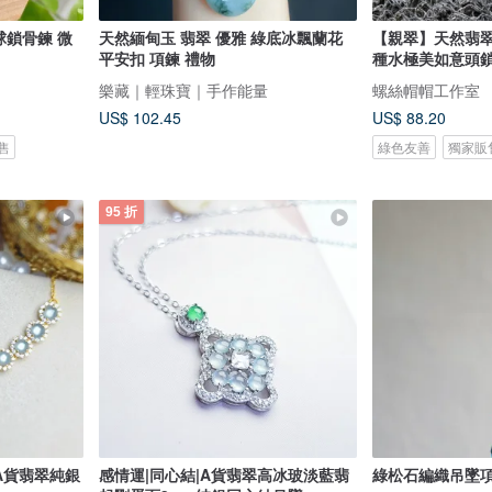
鎖骨鍊 微
天然緬甸玉 翡翠 優雅 綠底冰飄蘭花
【親翠】天然翡翠
平安扣 項鍊 禮物
種水極美如意頭
樂藏｜輕珠寶｜手作能量
螺絲帽帽工作室
US$ 102.45
US$ 88.20
售
綠色友善
獨家販
95 折
A貨翡翠純銀
感情運|同心結|A貨翡翠高冰玻淡藍翡
綠松石編織吊墜