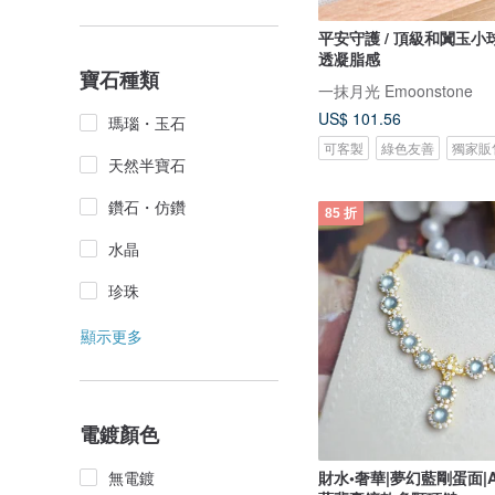
平安守護 / 頂級和闐玉小球
透凝脂感
寶石種類
一抹月光 Emoonstone
US$ 101.56
瑪瑙・玉石
可客製
綠色友善
獨家販
天然半寶石
鑽石・仿鑽
85 折
水晶
珍珠
顯示更多
電鍍顏色
無電鍍
財水•奢華|夢幻藍剛蛋面|