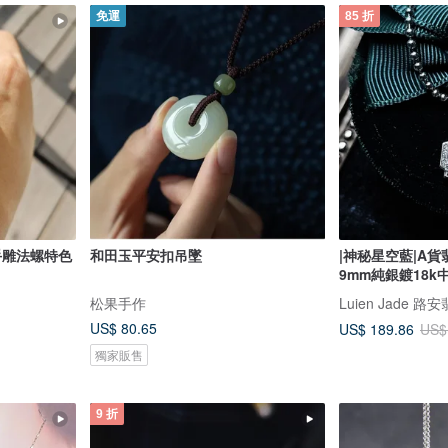
免運
85 折
手雕法螺特色
和田玉平安扣吊墜
|神秘星空藍|A
9mm純銀鍍18k
松果手作
Luien Jade 路
US$ 80.65
US$ 189.86
US$
獨家販售
9 折