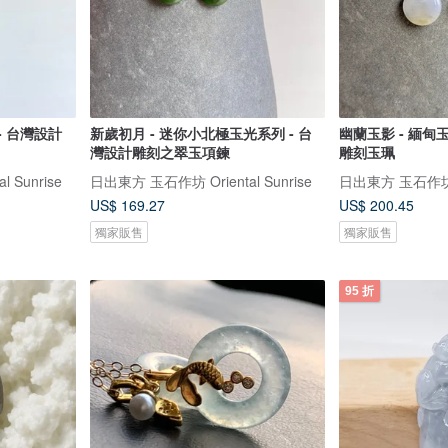
- 台灣設計
新歲初月 - 迷你小北極玉光系列 - 台
幽蘭玉影 - 緬甸
灣設計雕刻之翠玉項鍊
雕刻玉珮
 Sunrise
日出東方 玉石作坊 Oriental Sunrise
日出東方 玉石作坊 Or
US$ 169.27
US$ 200.45
獨家販售
獨家販售
95 折