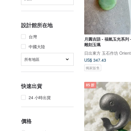
設計館所在地
台灣
月圓吉語 - 福氣玉光系列 
雕刻玉珮
中國大陸
日出東方 玉石作坊 Oriental
所有地區
US$ 347.43
獨家販售
快速出貨
85 折
24 小時出貨
價格