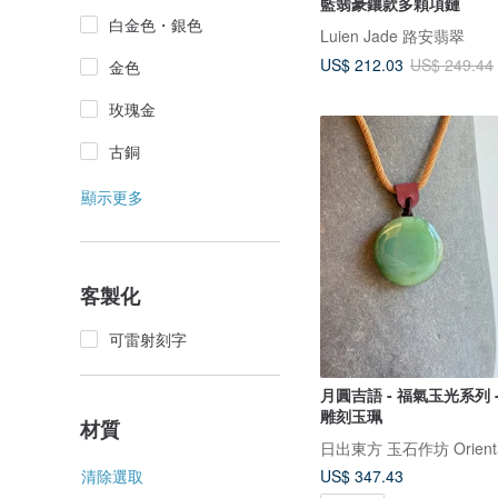
藍翡豪鑲款多顆項鏈
白金色・銀色
Luien Jade 路安翡翠
US$ 212.03
US$ 249.44
金色
玫瑰金
古銅
顯示更多
客製化
可雷射刻字
月圓吉語 - 福氣玉光系列 
雕刻玉珮
材質
日出東方 玉石作坊 Oriental
US$ 347.43
清除選取