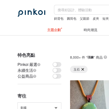
斜背包
圓筒包
父親節
皮夾
短夾
主題企劃
時尚潮流
特色亮點
8,000+ 件 “
項鍊
” 商品
Pinkoi 嚴選
玉石
永續生活
公益商品
寄往
美國