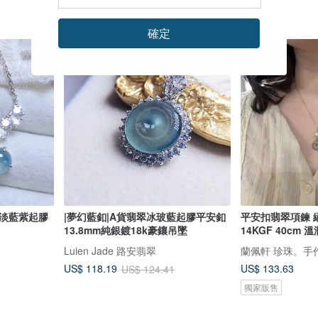
確定
95 折
玻淡藍紫起膠
|夢幻藍釦|A貨翡翠冰玻藍起膠平安釦
平安扣翡翠項鍊 
13.8mm純銀鍍18k豪鑲吊墜
14KGF 40cm 
Luien Jade 路安翡翠
蘭佩軒 珍珠。手
US$ 133.63
US$ 118.19
US$ 124.41
獨家販售