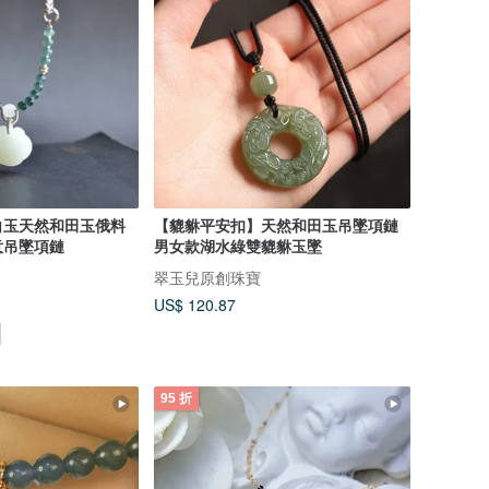
白玉天然和田玉俄料
【貔貅平安扣】天然和田玉吊墜項鏈
意吊墜項鏈
男女款湖水綠雙貔貅玉墜
翠玉兒原創珠寶
US$ 120.87
95 折