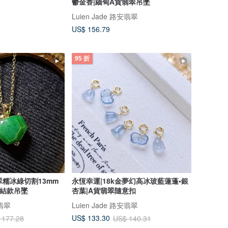
鬱金香|緬甸A貨翡翠吊墜
Luien Jade 路安翡翠
US$ 156.79
95 折
翠糯冰綠切割13mm
永恆幸運|18k金夢幻高冰玻藍蓮蓬•銀
蝶結款吊墜
杏葉|A貨翡翠隨意扣
安翡翠
Luien Jade 路安翡翠
US$ 133.30
 177.28
US$ 140.31