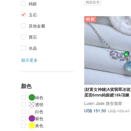
獨家販售
純銀
玉石
95 折
其他金屬
寶石
水晶
顯示更多
顏色
|財富女神鏈|A貨翡翠冰
蛋面6mm純銀鍍18k項鍊
綠色
Luien Jade 路安翡翠
透明
US$ 151.50
US$ 159.47
白色
紫色
黃色