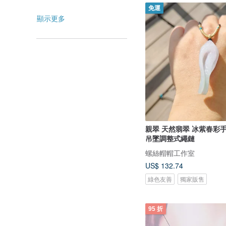
免運
顯示更多
親翠 天然翡翠 冰紫春彩
吊墜調整式繩鏈
螺絲帽帽工作室
US$ 132.74
綠色友善
獨家販售
95 折