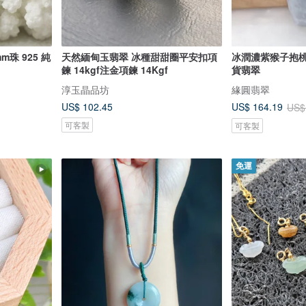
m珠 925 純
天然緬甸玉翡翠 冰種甜甜圈平安扣項
冰潤濃紫猴子抱桃
鍊 14kgf注金項鍊 14Kgf
貨翡翠
淳玉晶品坊
緣圓翡翠
US$ 102.45
US$ 164.19
US$
可客製
可客製
免運