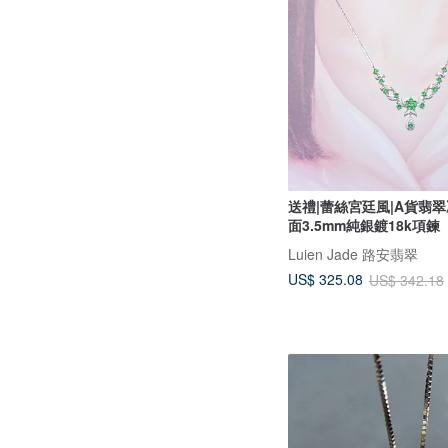
送禮|蕾絲宮廷風|A貨翡
面3.5mm純銀鍍18k項鍊
Luien Jade 路安翡翠
US$ 325.08
US$ 342.18