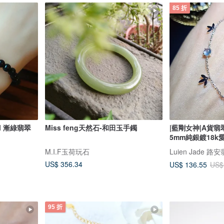
85 折
l 漸綠翡翠
Miss feng天然石-和田玉手鐲
|藍剛女神|A貨
5mm純銀鍍18k
M.I.F玉荷玩石
Luien Jade 路
US$ 356.34
US$ 136.55
US$
95 折