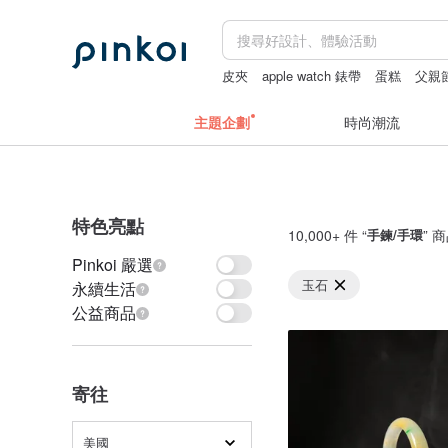
皮夾
apple watch 錶帶
蛋糕
父親
主題企劃
時尚潮流
特色亮點
10,000+ 件 “
手鍊/手環
” 
Pinkoi 嚴選
玉石
永續生活
公益商品
寄往
美國