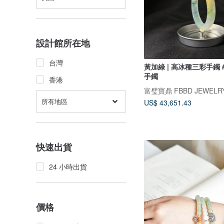
設計館所在地
台灣
黃加綠 | 高冰種三彩手鐲 #
手鐲
香港
富璧寶鼎 FBBD JEWELR
所有地區
US$ 43,651.43
快速出貨
24 小時出貨
價格