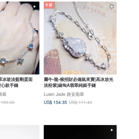
9 折
翡翠冰玻淡藍剛蛋面
屬牛•龍•猴招財必備鼠來寶|高冰放光
愛心款手鏈
淡粉紫|緬甸A翡翠純銀手鏈
安翡翠
Luien Jade 路安翡翠
US$ 154.35
 159.69
US$ 171.49