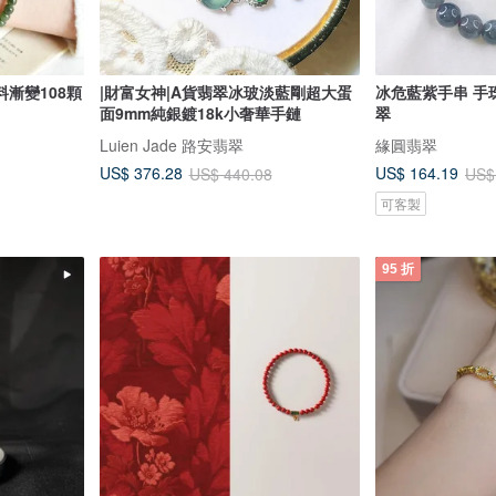
漸變108顆
|財富女神|A貨翡翠冰玻淡藍剛超大蛋
冰危藍紫手串 手珠
面9mm純銀鍍18k小奢華手鏈
翠
Luien Jade 路安翡翠
緣圓翡翠
US$ 376.28
US$ 164.19
US$ 440.08
US$
可客製
95 折