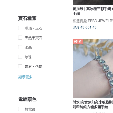
黃加綠 | 高冰種三彩手鐲 #
手鐲
寶石種類
富璧寶鼎 FBBD JEWELR
US$ 43,651.43
瑪瑙・玉石
天然半寶石
95 折
水晶
珍珠
鑽石・仿鑽
顯示更多
電鍍顏色
財水|高貴夢幻高冰玻藍剛
翡翠純銀方糖多顆手鏈
無電鍍