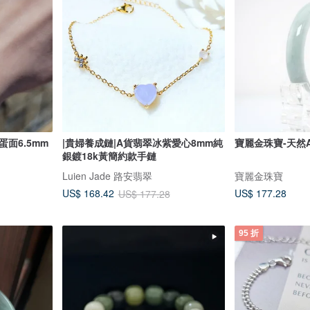
蛋面6.5mm
|貴婦養成鏈|A貨翡翠冰紫愛心8mm純
寶麗金珠寶-天然
銀鍍18k黃簡約款手鏈
Luien Jade 路安翡翠
寶麗金珠寶
US$ 177.28
US$ 168.42
US$ 177.28
95 折