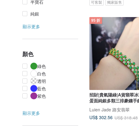
半寶石
可客製
獨家販售
純銀
95 折
顯示更多
顏色
綠色
白色
透明
藍色
招財|貴氣陽綠|A貨翡翠
紫色
蛋面純銀多顆三排豪鑲手
Luien Jade 路安翡翠
顯示更多
US$ 302.56
US$ 318.48