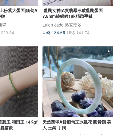
芭比粉紫大蛋面|緬甸A
|藍剛女神|A貨翡翠冰玻藍剛蛋面
手鏈
7.8mm純銀鍍18k精緻手鏈
安翡翠
Luien Jade 路安翡翠
US$ 134.66
 229.84
US$ 141.74
碧玉 和田玉 14Kgf
天然翡翠A貨緬甸玉冰飄花 圓骨鐲 美
常疊搭款
人 玉鐲 手鐲