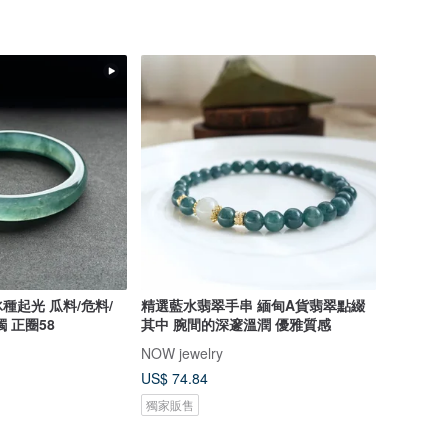
種起光 瓜料/危料/
精選藍水翡翠手串 緬甸A貨翡翠點綴
 正圈58
其中 腕間的深邃溫潤 優雅質感
NOW jewelry
US$ 74.84
獨家販售