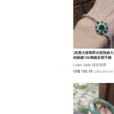
|高貴|A貨翡翠冰玻辣綠大
純銀鍍18k精緻多顆手鏈
Luien Jade 路安翡翠
US$ 193.18
US$ 203.34