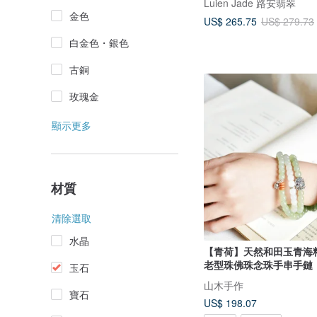
Luien Jade 路安翡翠
金色
US$ 265.75
US$ 279.73
白金色・銀色
古銅
玫瑰金
顯示更多
材質
清除選取
水晶
【青荷】天然和田玉青海料
老型珠佛珠念珠手串手鏈
玉石
山木手作
寶石
US$ 198.07