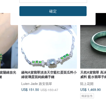
可客製
綠色友善
獨家販售
確定
95 折
冰玻陽綠放光
緬甸A貨翡翠淡淡天空藍杠蛋面瓜料小
天然A貨翡翠 高冰
鏈
綠玻璃蛋面純銀鑲手鏈
威料 藍水翡翠手鐲
Luien Jade 路安翡翠
陌上花開
US$ 1,469.90
US$ 151.50
US$ 159.47
獨家販售