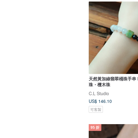
天然黃加綠翡翠桶珠手串 
珠・檀木珠
C.L Studio
US$ 146.10
可客製
95 折