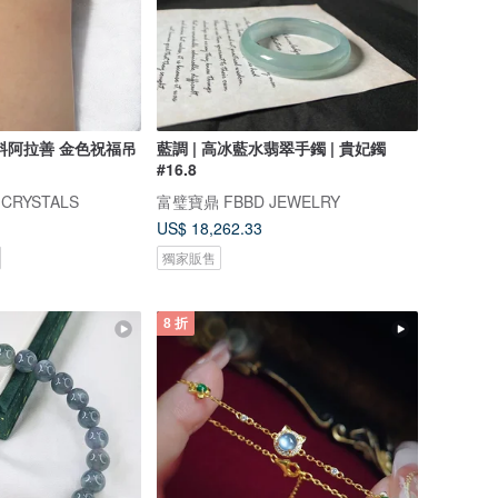
料阿拉善 金色祝福吊
藍調 | 高冰藍水翡翠手鐲 | 貴妃鐲
#16.8
CRYSTALS
富璧寶鼎 FBBD JEWELRY
US$ 18,262.33
獨家販售
8 折