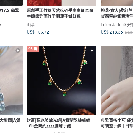
17.2 翡翠
原創手工竹禧天然硃砂手串南紅本命
桃花•貴人|夢幻
年節節升高竹子開運手鏈好運
貨翡翠純銀豪奢
Y
山萘
Luien Jade 路
US$ 106.72
US$ 218.35
US$
95 折
大蛋面|A貨
財富|高冰玻放光綠|A貨翡翠純銀鍍
典雅百搭小巧 優質
18k金簡約豆豆圓珠手鏈
可調整手鍊 | 日