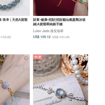
 珠串 | 天然A貨翡
財富•健康•招財|招財貓仙氣藍剛冰玻
綠|A貨翡翠純銀手鏈
Luien Jade 路安翡翠
US$ 105.12
 172.83
US$ 131.40
95 折