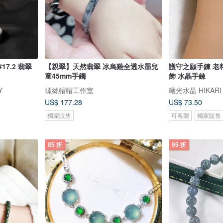
17.2 翡翠
【親翠】天然翡翠 冰烏雞全透水墨兒
護守之願手鍊 老
童45mm手鐲
飾 水晶手鍊
Y
螺絲帽帽工作室
曦光水晶 HIKARI 
US$ 177.28
US$ 73.50
獨家販售
可客製
獨家販售
85 折
95 折