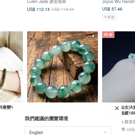
Luien Jade 路安翡翠
Joyce Wu Handm
US$ 57.46
US$ 112.14
US$ 118.04
可客製
95 折
漸變108顆
翡翠手串冰潤飄花溫柔氣質款
|幸運彩虹仙女|
蛋3mm純銀鍍18
我們建議的瀏覽環境
繡娘
Luien Jade 路
US$ 101.06
US$ 143.25
US$