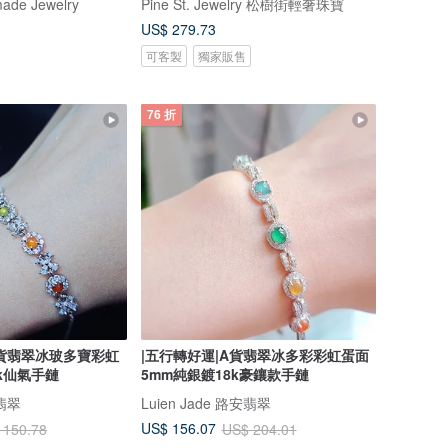
ade Jewelry
Pine St. Jewelry 松樹街輕奢珠寶
US$ 279.73
可客製
獨家販售
76 折
A貨翡翠冰玻多寶彩虹
|五行轉好運|A貨翡翠冰多彩彩虹蛋面
k仙氣手鏈
5mm純銀鍍18k豪鑲款手鏈
安翡翠
Luien Jade 路安翡翠
US$ 156.07
 150.78
US$ 204.01