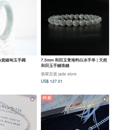
A貨緬甸玉手鐲
7.5mm 和田玉青海料白冰手串 | 天然
和田玉手鏈珠鏈
翡翠百貨 jade store
US$ 127.01
95 折