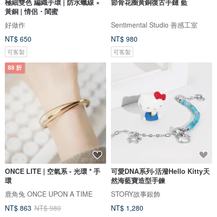
極細雙色 編織手環 | 防水蠟線 ×
節骨花圈黃銅復古手鏈 藍
黃銅 | 情侶・閨蜜
好做作
Sentimental Studio 善感工室
NT$ 650
NT$ 980
可客製
可客製
88 折
ONCE LITE | 空氣系 - 光環 * 手
可愛DNA系列-活潑Hello Kitty天
環
然海藍寶造型手鍊
鹿角兔 ONCE UPON A TIME
STORY故事銀飾
NT$ 863
NT$ 980
NT$ 1,280