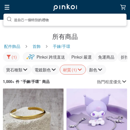
送自己一個特別的禮物
所有商品
配件飾品
首飾
手鍊/手環
(1)
Pinkoi 跨境直送
Pinkoi 嚴選
免運商品
折扣
寶石種類
電鍍顏色
材質
(1)
顏色
熱門程度優先
1,000+ 件 “
手鍊/手環
” 商品