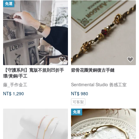
免運
【守護系列】寬版不規則凹折手
節骨花圈黃銅復古手鏈
環/黃銅/手工
藤_手作金工
Sentimental Studio 善感工室
NT$ 1,290
NT$ 980
可客製
免運