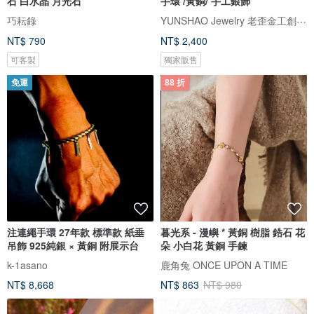
石 白水晶 月光石
手環 /黃銅/ 手工銀飾
YUNSHAO Jewelry 老歪金工創作室
巧耘錄
NT$ 790
NT$ 2,400
可客製
獨家販售
免運
88 折
注連繩手環 27年款 標準款 紙垂
暮光系 - 漫嶼 * 黃銅 樹脂 鋯石 花
吊飾 925純銀 × 黃銅 附展示台
朵 小白花 黃銅 手鍊
k-1asano
鹿角兔 ONCE UPON A TIME
NT$ 8,668
NT$ 863
NT$ 980