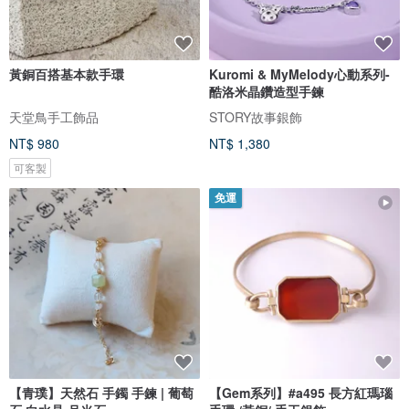
黃銅百搭基本款手環
Kuromi & MyMelody心動系列-
酷洛米晶鑽造型手鍊
天堂鳥手工飾品
STORY故事銀飾
NT$ 980
NT$ 1,380
可客製
免運
【青璞】天然石 手鐲 手鍊 | 葡萄
【Gem系列】#a495 長方紅瑪瑙