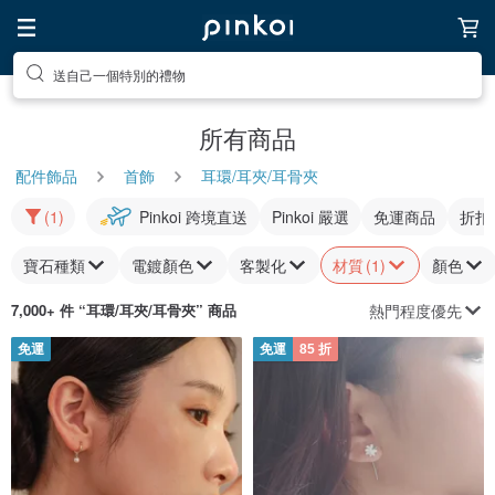
送自己一個特別的禮物
所有商品
配件飾品
首飾
耳環/耳夾/耳骨夾
(1)
Pinkoi 跨境直送
Pinkoi 嚴選
免運商品
折扣
寶石種類
電鍍顏色
客製化
材質
(1)
顏色
熱門程度優先
7,000+ 件 “
耳環/耳夾/耳骨夾
” 商品
免運
免運
85 折