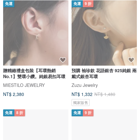
免運
免運
9 折
贈精緻禮盒包裝【耳環熱銷
預購 袖珍款 花語銀杏 925純銀 兩
No.1】雙環小鑽。純銀易扣耳環
戴式銀杏耳環
MIESTILO JEWELRY
Zuzu Jewelry
NT$ 2,380
NT$ 1,332
NT$ 1,480
獨家販售
免運
8 折
免運
9 折