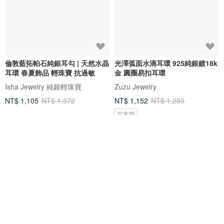
倫敦藍拓帕石純銀耳勾 | 天然水晶
光澤弧面水滴耳環 925純銀鍍18k
耳環 春夏飾品 輕珠寶 抗過敏
金 圓圈易扣耳環
Isha Jewelry 純銀輕珠寶
Zuzu Jewelry
NT$ 1,105
NT$ 1,372
NT$ 1,152
NT$ 1,280
可客製
免運
95 折
免運