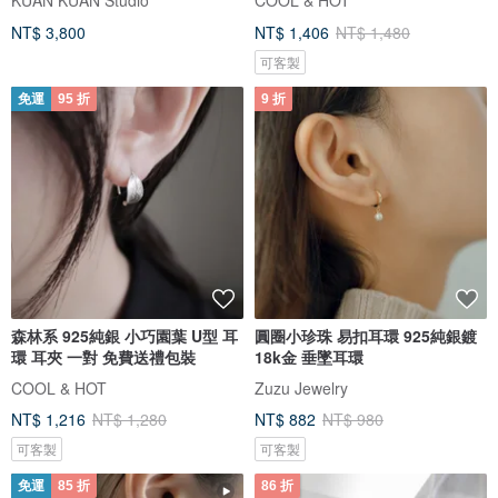
NT$ 3,800
NT$ 1,406
NT$ 1,480
可客製
免運
95 折
9 折
森林系 925純銀 小巧園葉 U型 耳
圓圈小珍珠 易扣耳環 925純銀鍍
環 耳夾 一對 免費送禮包裝
18k金 垂墜耳環
COOL & HOT
Zuzu Jewelry
NT$ 1,216
NT$ 1,280
NT$ 882
NT$ 980
可客製
可客製
免運
85 折
86 折