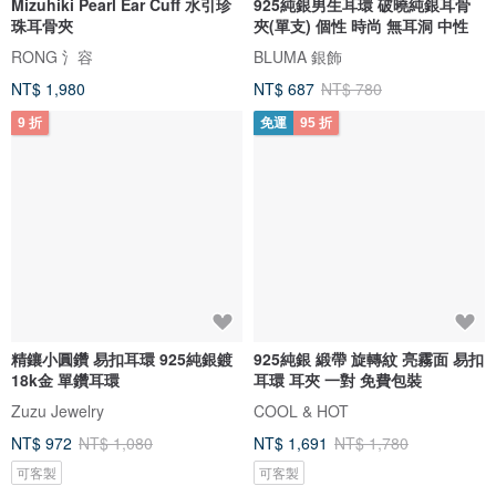
Mizuhiki Pearl Ear Cuff 水引珍
925純銀男生耳環 破曉純銀耳骨
珠耳骨夾
夾(單支) 個性 時尚 無耳洞 中性
RONG 氵容
BLUMA 銀飾
NT$ 1,980
NT$ 687
NT$ 780
9 折
免運
95 折
精鑲小圓鑽 易扣耳環 925純銀鍍
925純銀 緞帶 旋轉紋 亮霧面 易扣
18k金 單鑽耳環
耳環 耳夾 一對 免費包裝
Zuzu Jewelry
COOL & HOT
NT$ 972
NT$ 1,080
NT$ 1,691
NT$ 1,780
可客製
可客製