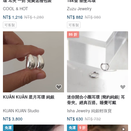
環 耳夾 一對 免費送禮包裝
18k金 垂墜耳環
COOL & HOT
Zuzu Jewelry
NT$ 1,216
NT$ 1,280
NT$ 882
NT$ 980
可客製
可客製
86 折
KUÂN KUÂN 星月耳環 純銀
迷你開合小圈耳環 |簡約純銀| 耳
骨夾。經典百搭。睡覺可戴
KUAN KUAN Studio
Isha Jewelry 純銀輕珠寶
NT$ 3,800
NT$ 630
NT$ 732
免運
免運
9 折