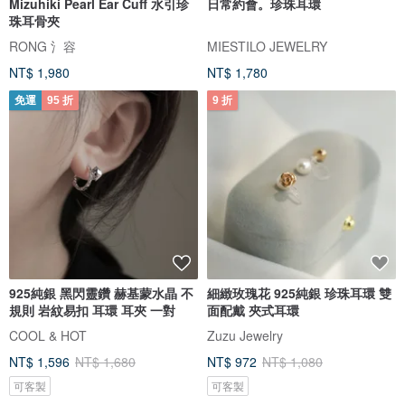
Mizuhiki Pearl Ear Cuff 水引珍
日常約會。珍珠耳環
珠耳骨夾
RONG 氵容
MIESTILO JEWELRY
NT$ 1,980
NT$ 1,780
免運
95 折
9 折
925純銀 黑閃靈鑽 赫基蒙水晶 不
細緻玫瑰花 925純銀 珍珠耳環 雙
規則 岩紋易扣 耳環 耳夾 一對
面配戴 夾式耳環
COOL & HOT
Zuzu Jewelry
NT$ 1,596
NT$ 1,680
NT$ 972
NT$ 1,080
可客製
可客製