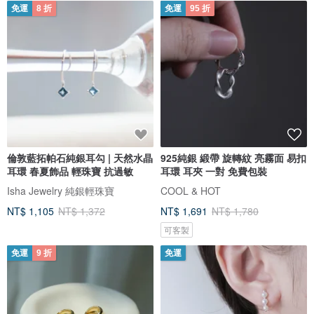
免運
8 折
免運
95 折
倫敦藍拓帕石純銀耳勾 | 天然水晶
925純銀 緞帶 旋轉紋 亮霧面 易扣
耳環 春夏飾品 輕珠寶 抗過敏
耳環 耳夾 一對 免費包裝
Isha Jewelry 純銀輕珠寶
COOL & HOT
NT$ 1,105
NT$ 1,372
NT$ 1,691
NT$ 1,780
可客製
免運
9 折
免運