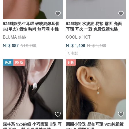
925純銀男生耳環 破曉純銀耳骨
925純銀 水波紋 易扣 霧面 亮面
夾(單支) 個性 時尚 無耳洞 中性
耳環 耳夾 一對 免費送禮包裝
BLUMA 銀飾
COOL & HOT
NT$ 687
NT$ 780
NT$ 1,406
NT$ 1,480
可客製
免運
95 折
9 折
森林系 925純銀 小巧園葉 U型 耳
圓圈小珍珠 易扣耳環 925純銀鍍