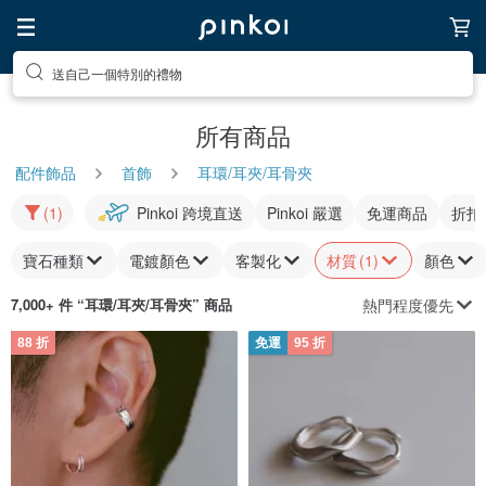
送自己一個特別的禮物
所有商品
配件飾品
首飾
耳環/耳夾/耳骨夾
(1)
Pinkoi 跨境直送
Pinkoi 嚴選
免運商品
折扣
寶石種類
電鍍顏色
客製化
材質
(1)
顏色
熱門程度優先
7,000+ 件 “
耳環/耳夾/耳骨夾
” 商品
88 折
免運
95 折