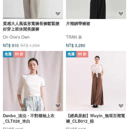
質感大人風弧形寬褲長褲鬆緊腰
片褶綁帶褲裙
好穿上班休閒美腿褲
On One's Own
TRAN 泉
NT$ 910
NT$ 1,034
NT$ 3,280
免運
85 折
免運
85 折
Danbo_淡泊・不對稱袖上衣
【經典原創】Wuyin_無垠百褶寬
_CLT028_米白
褲_CLB012_棕
SU:MI said
SU:MI said