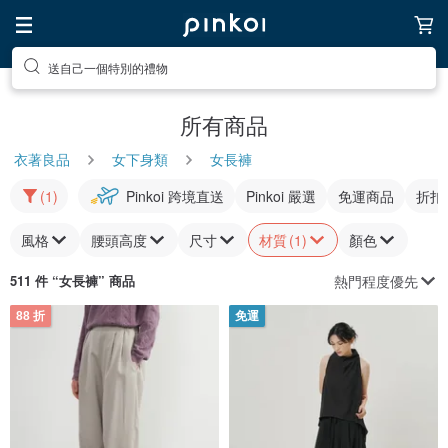
送自己一個特別的禮物
所有商品
衣著良品
女下身類
女長褲
(1)
Pinkoi 跨境直送
Pinkoi 嚴選
免運商品
折扣
風格
腰頭高度
尺寸
材質
(1)
顏色
熱門程度優先
511 件 “
女長褲
” 商品
88 折
免運