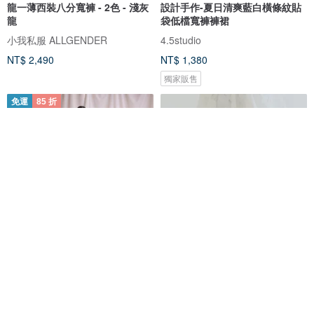
龍一薄西裝八分寬褲 - 2色 - 淺灰
設計手作-夏日清爽藍白橫條紋貼
龍
袋低檔寬褲褲裙
小我私服 ALLGENDER
4.5studio
NT$ 2,490
NT$ 1,380
獨家販售
免運
85 折
Yunyou_雲遊燈籠寬褲
embroidery lace pants 蕾絲拼
_26SF203_單寧黑
接長褲 white 白
SU:MI said
SYDNNI
NT$ 3,135
NT$ 3,688
NT$ 4,280