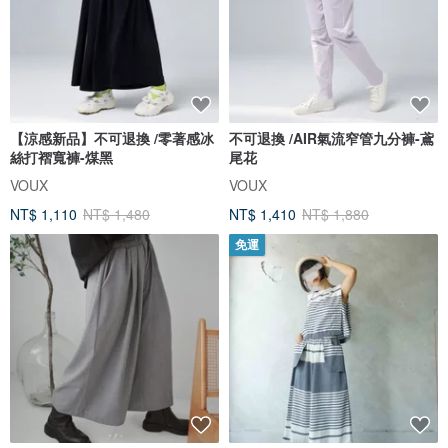
【涼感新品】不可退換 /零著感冰
不可退換 /AIR氣流窄管九分褲-鳶
絲打褶寬褲-煤黑
尾花
VOUX
VOUX
NT$ 1,110
NT$ 1,480
NT$ 1,410
NT$ 1,880
免運