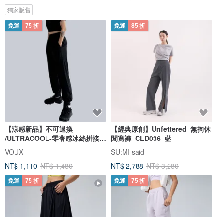
獨家販售
免運
75 折
免運
85 折
【涼感新品】不可退換
【經典原創】Unfettered_無拘休
/ULTRACOOL-零著感冰絲拼接束
閒寬褲_CLD036_藍
口褲
VOUX
SU:MI said
NT$ 1,110
NT$ 1,480
NT$ 2,788
NT$ 3,280
免運
75 折
免運
75 折