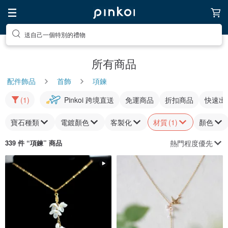
送自己一個特別的禮物
所有商品
配件飾品
首飾
項鍊
(1)
Pinkoi 跨境直送
免運商品
折扣商品
快速出
寶石種類
電鍍顏色
客製化
材質
(1)
顏色
熱門程度優先
339 件 “
項鍊
” 商品