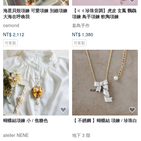
海星貝殼項鍊 可愛項鍊 別緻項鍊
【ㄐㄐ珍珠音調】虎皮 玄鳳 鸚鵡
大海在呼喚我
項鍊 鳥手項鍊 軟陶項鍊
osmond
裊鳥手作
NT$ 2,112
NT$ 1,380
可客製
可客製
蝴蝶結項鍊 小 / 焦糖色
【 不銹鋼 】蝴蝶結 項鍊 / 珍珠白
atelier NENE
地下 3 階