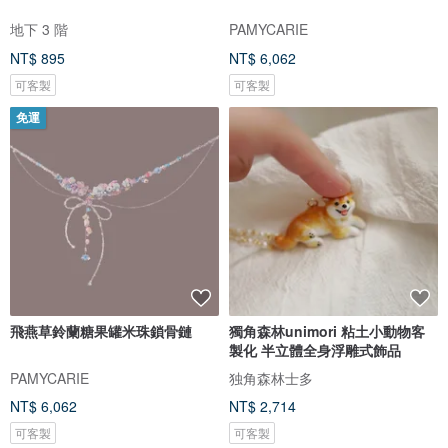
地下 3 階
PAMYCARIE
NT$ 895
NT$ 6,062
可客製
可客製
免運
飛燕草鈴蘭糖果罐米珠鎖骨鏈
獨角森林unimori 粘土小動物客
製化 半立體全身浮雕式飾品
PAMYCARIE
独角森林士多
NT$ 6,062
NT$ 2,714
可客製
可客製