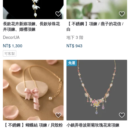
長款花卉新娘項鍊、長款珍珠花
【 不銹鋼 】項鍊 / 燕子的花信 /
卉項鍊、婚禮項鍊
白
DecorUA
地下 3 階
NT$ 1,300
NT$ 943
可客製
免運
【 不銹鋼 】蝴蝶結 項鍊 / 貝殼粉
小鎮弄巷波斯菊玫瑰花束項鍊