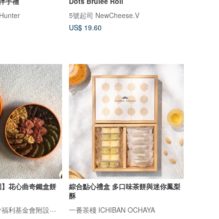
台灣伴手禮
Dots Brulee Roll
unter
5號起司 NewCheese.V
US$ 19.60
園】花心曲奇鐵盒餅
綜合點心禮盒 多口味茶餅與迷你鳳梨
酥
財團法人伊甸社會福利基金會附設台中市迦南園烘焙庇護工場
一番茶棧 ICHIBAN OCHAYA