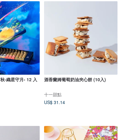
中秋-織星守月- 12 入
酒香蘭姆葡萄奶油夾心餅 (10入)
十一甜點
US$ 31.14