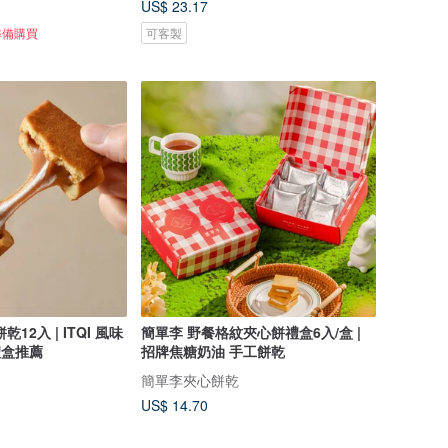
US$ 23.17
準備購買
可客製
12入 | ITQI 風味
簡單李 野餐格紋夾心餅禮盒6入/盒 |
禮盒推薦
招牌焦糖奶油 手工餅乾
簡單李夾心餅乾
US$ 14.70