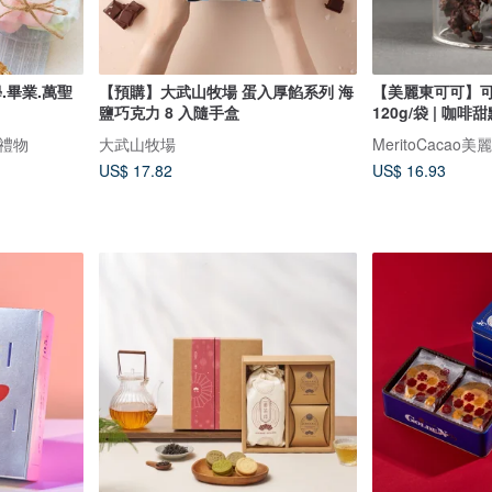
.畢業.萬聖
【預購】大武山牧場 蛋入厚餡系列 海
【美麗東可可】
鹽巧克力 8 入隨手盒
120g/袋 | 咖啡
禮物
大武山牧場
MeritoCacao
US$ 17.82
US$ 16.93