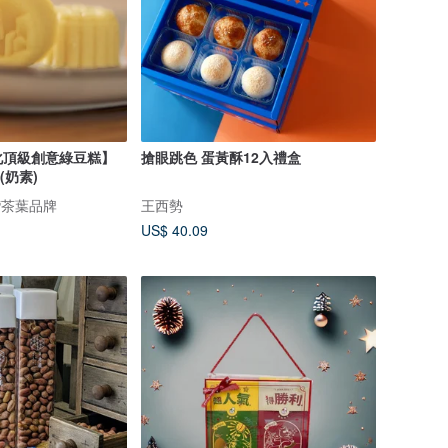
化頂級創意綠豆糕】
搶眼跳色 蛋黃酥12入禮盒
(奶素)
灣茶葉品牌
王西勢
US$ 40.09