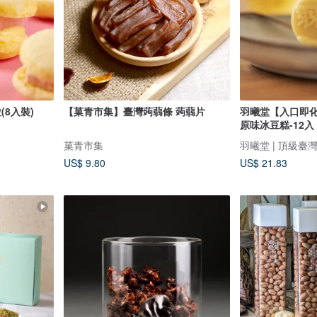
8入裝)
【菓青市集】臺灣蒟蒻條 蒟蒻片
羽曦堂【入口即
原味冰豆糕-12入 
菓青市集
羽曦堂 | 頂級臺
US$ 9.80
US$ 21.83