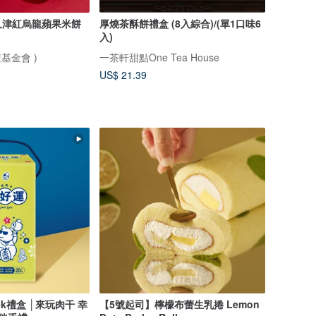
久津紅烏龍蘋果米餅
厚燒茶酥餅禮盒 (8入綜合)/(單1口味6
入)
基金會 )
一茶軒甜點One Tea House
US$ 21.39
ck禮盒 │來玩肉干 幸
【5號起司】檸檬布蕾生乳捲 Lemon