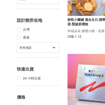
餅乾小圓罐 適合生日.開學
設計館所在地
節.聖誕節禮物
台灣
幸福朵朵 婚禮小物・花束
US$ 1.12
香港
所有地區
快速出貨
24 小時出貨
價格