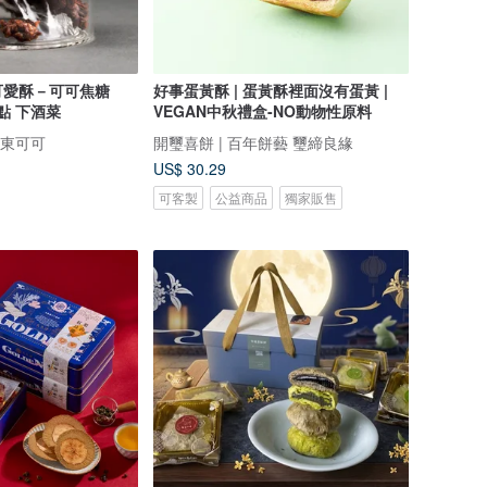
可愛酥－可可焦糖
好事蛋黃酥 | 蛋黃酥裡面沒有蛋黃 |
甜點 下酒菜
VEGAN中秋禮盒-NO動物性原料
美麗東可可
開璽喜餅 | 百年餅藝 璽締良緣
US$ 30.29
可客製
公益商品
獨家販售