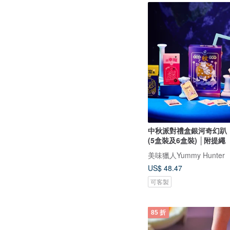
中秋派對禮盒銀河奇幻趴 
(5盒裝及6盒裝) │附提繩
美味獵人Yummy Hunter
US$ 48.47
可客製
85 折