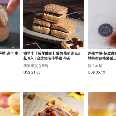
手禮 過年 中
簡單李【醉愛蘭葡】蘭姆葡萄達克瓦
原生本舖-極致微
茲 8入 | 台北知名伴手禮 午茶
城蜂蜜蘇格蘭威士
簡單李夾心餅乾
原生本舖
US$ 21.83
US$ 35.19