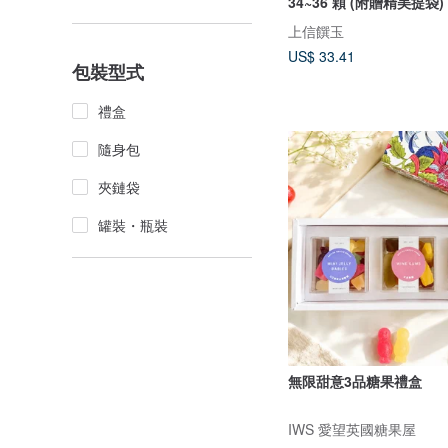
34~36 顆 (附贈精美提袋)
上信饌玉
US$ 33.41
包裝型式
禮盒
隨身包
夾鏈袋
罐裝・瓶裝
無限甜意3品糖果禮盒
IWS 愛望英國糖果屋