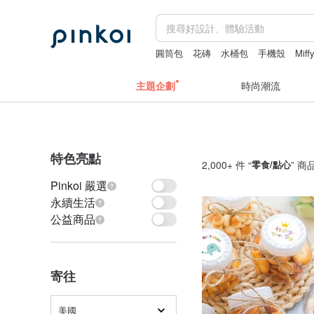
圓筒包
花磚
水桶包
手機殼
Miff
主題企劃
時尚潮流
特色亮點
2,000+ 件 “
零食/點心
” 商
Pinkoi 嚴選
永續生活
公益商品
寄往
美國