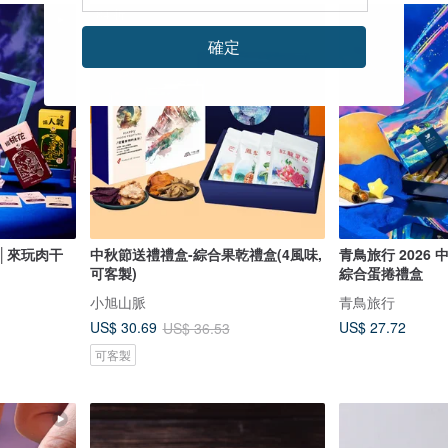
84 折
確定
│來玩肉干
中秋節送禮禮盒-綜合果乾禮盒(4風味,
青鳥旅行 2026 
可客製)
綜合蛋捲禮盒
小旭山脈
青鳥旅行
US$ 27.72
US$ 30.69
US$ 36.53
可客製