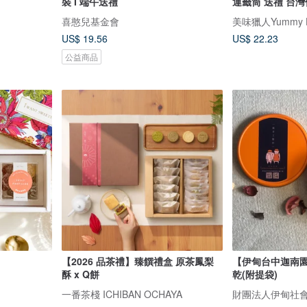
裝 I 端午送禮
運籤筒 送禮 
喜憨兒基金會
美味獵人Yummy H
US$ 19.56
US$ 22.23
公益商品
【2026 品茶禮】臻饌禮盒 原茶鳳梨
【伊甸台中迦南
酥 x Q餅
乾(附提袋)
一番茶棧 ICHIBAN OCHAYA