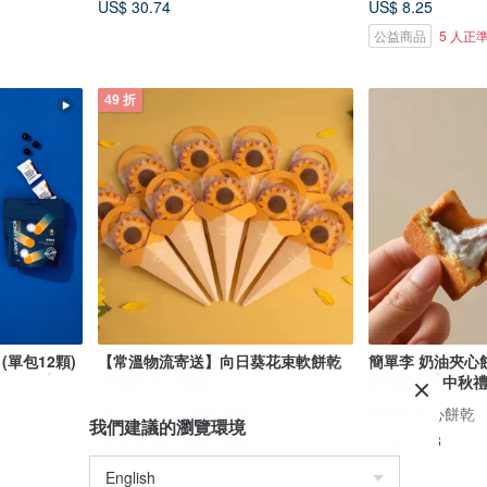
US$ 30.74
US$ 8.25
公益商品
5 人正
49 折
(單包12顆)
【常溫物流寄送】向日葵花束軟餅乾
簡單李 奶油夾心餅乾
千層酥 十一束組
絕佳獎1星 中秋
Chubby Doo 甜點專賣店
簡單李夾心餅乾
我們建議的瀏覽環境
US$ 26.73
US$ 36.66
US$ 73.50