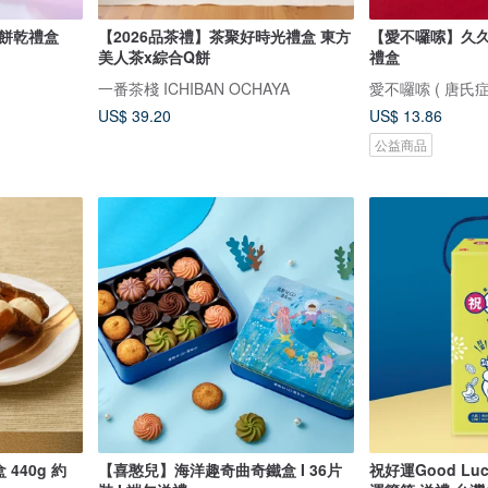
箔餅乾禮盒
【2026品茶禮】茶聚好時光禮盒 東方
【愛不囉嗦】久
美人茶x綜合Q餅
禮盒
一番茶棧 ICHIBAN OCHAYA
愛不囉嗦 ( 唐氏症
US$ 39.20
US$ 13.86
公益商品
【喜憨兒】海洋趣奇曲奇鐵盒 I 36片
祝好運Good Lu