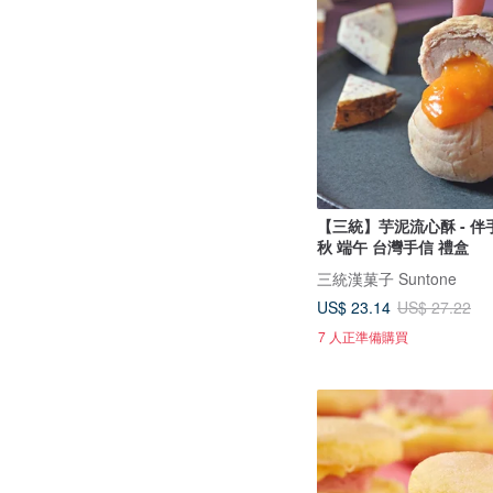
【三統】芋泥流心酥 - 伴
秋 端午 台灣手信 禮盒
三統漢菓子 Suntone
US$ 23.14
US$ 27.22
7 人正準備購買